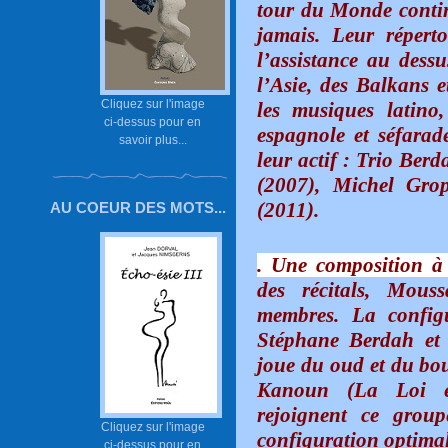
tour du Monde continu
jamais. Leur réperto
l’assistance au dess
l’Asie, des Balkans 
Cliquez sur l'image
les musiques latino,
ci-dessus pour en
espagnole et séfarad
savoir plus...
leur actif : Trio Be
(2007), Michel Gro
(2011).
AU COEUR DES MOTS...
. Une composition à 
des récitals, Mou
membres. La config
Stéphane Berdah et
joue du oud et du bo
Kanoun (La Loi e
rejoignent ce grou
Cliquez sur l'image
configuration optimal
ci-dessus pour en