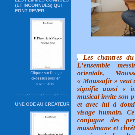
(ET INCONNUES) QUI
FONT REVER
. Les chantres du
L’ensemble messi
orientale, Mous
Cliquez sur l'image
ci-dessus pour en
« Moussafir » veut 
savoir plus...
signifie aussi « 
musical invite son p
et avec lui à domi
UNE ODE AU CREATEUR
visage humain. Ce
conjugue des per
musulmane et chréti