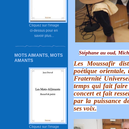
Cliquez sur l'image
ci-dessus pour en
savoir plus...
Stéphane au oud, Michel
MOTS AIMANTS, MOTS
AMANTS
Les Moussafir dis
poétique orientale
Fraternité Universe
temps qui fait fair
concert et fait res
par la puissance de
ses voix.
Cliquez sur l'image