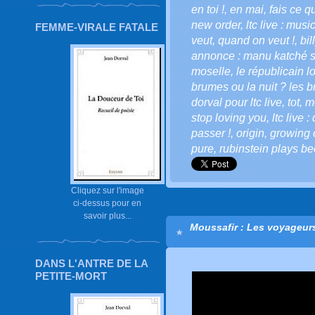
en toi !
,
en mai
,
fais ce qu'
new order
,
ltc live : musi
FEMME-VIRALE FATALE
veut
,
quand on veut !
,
bil
annonce : manu katché s
moselle
,
le républicain l
brumes ou la nuit ? les b
dorval pour ltc live
,
tot
,
m
stop loving you
,
ltc live 
passer !
,
origin
,
growing 
pure
,
rubinstein plays b
Cliquez sur l'image
ci-dessus pour en
savoir plus...
Moussafir : Les voyageurs 
DANS L'ANTRE DE LA
PETITE-MORT