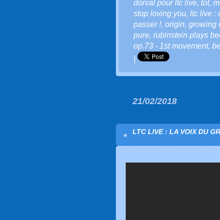
dorval pour ltc live
,
tot
,
m
stop loving you
,
ltc live 
passer !
,
origin
,
growing 
pure
,
rubinstein plays b
op.73 - 1st movement
,
b
|
21/02/2018
LTC LIVE : LA VOIX DU G