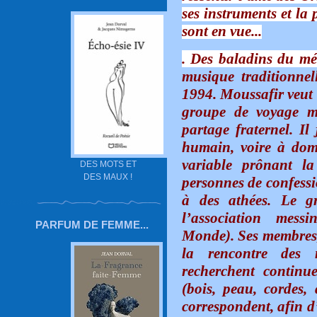
ses instruments et la 
sont en vue...
. Des baladins du mé
musique traditionnel
1994. Moussafir veut 
groupe de voyage m
partage fraternel. Il
humain, voire à dom
variable prônant l
DES MOTS ET
DES MAUX !
personnes de confessi
à des athées. Le g
l’association mes
PARFUM DE FEMME...
Monde). Ses membres, 
la rencontre des 
recherchent continu
(bois, peau, cordes,
correspondent, afin d