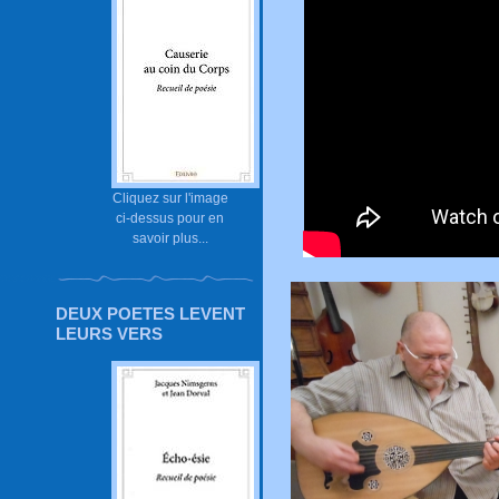
Cliquez sur l'image
ci-dessus pour en
savoir plus...
DEUX POETES LEVENT
LEURS VERS