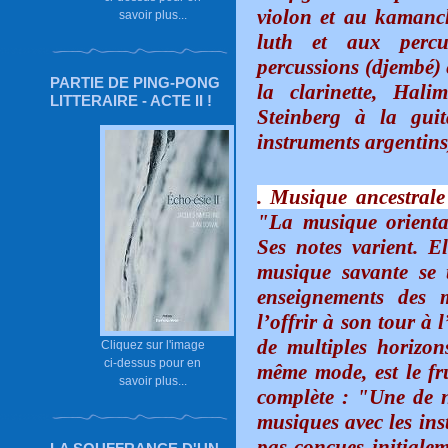
violon et au kaman
savoir plus...
luth et aux percu
percussions (djembé) 
PARTIE DE PING-PONG
la clarinette, Hal
LITTERAIRE - ACTE II !
Steinberg à la guit
instruments argentins
. Musique ancestrale
"La musique oriental
Ses notes varient. E
musique savante se 
enseignements des m
l’offrir à son tour à 
de multiples horizon
Cliquez sur l'image
ci-dessus pour en
même mode, est le fr
savoir plus...
complète : "Une de no
musiques avec les ins
pas conçues initiale