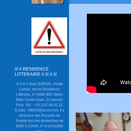
/// // RESIDENCE
LITTERAIRE // /// // ///
/// // /// // Jean DORVAL, Poète
Lorrain, est en Résidence
Littéraire, à l’Hôtel IBIS Styles
Metz Centre Gare, 23 avenue
Foch. Tél. : +33.3.87.66.81.11.
E-mail : H6854@accor.com. Il y
dédicace ses Recueils de
Poésie tous les dimanches de
9h00 à 12h30. /// / Il est publié