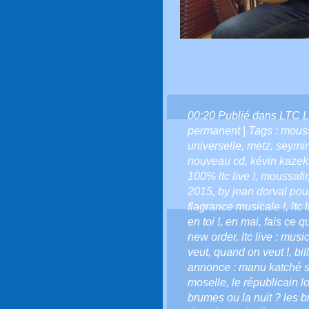
00:20 Publié dans
LTC L
permanent
| Tags :
moussa
universelle
,
metz
,
seymin
nouveau cd
,
kévin kazek
100% ltc live !
,
moussafir
2015
,
by jean dorval pour
flagrance musicale !
,
ltc 
en toi !
,
en mai
,
fais ce qu'
new order
,
ltc live : musi
veut
,
quand on veut !
,
bil
annonce : manu katché s
moselle
,
le républicain l
brumes ou la nuit ? les b