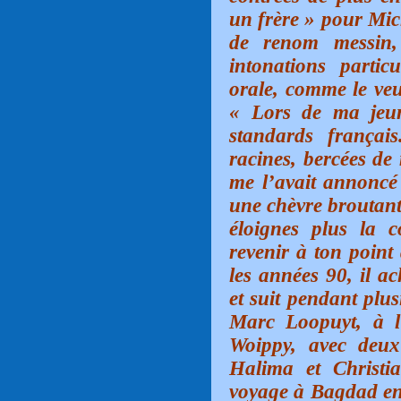
un frère » pour Mic
de renom messin,
intonations partic
orale, comme le veut
« Lors de ma jeun
standards françai
racines, bercées de
me l’avait annonc
une chèvre broutant
éloignes plus la c
revenir à ton point
les années 90, il a
et suit pendant plu
Marc Loopuyt, à l
Woippy, avec deu
Halima et Christi
voyage à Bagdad en 