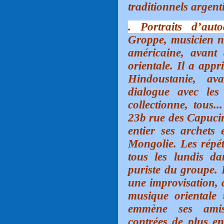
traditionnels argen
. Portraits d’auto
Groppe, musicien n
américaine, avant
orientale. Il a app
Hindoustanie, a
dialogue avec les
collectionne, tous..
23b rue des Capucin
entier ses archets
Mongolie. Les répét
tous les lundis d
puriste du groupe. 
une improvisation, q
musique orientale »
emmène ses amis
contrées de plus en