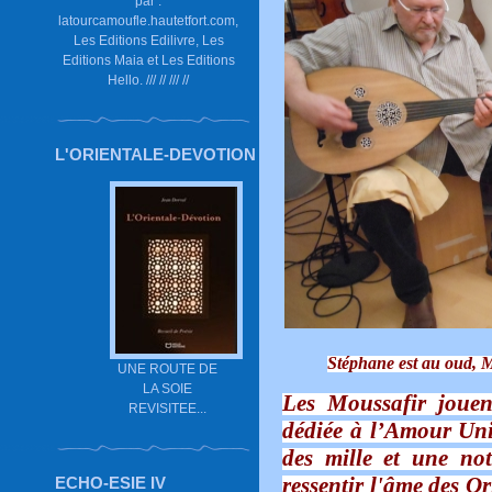
par :
latourcamoufle.hautetfort.com,
Les Editions Edilivre, Les
Editions Maia et Les Editions
Hello. /// // /// //
L'ORIENTALE-DEVOTION
Stéphane est au oud, Mi
UNE ROUTE DE
LA SOIE
Les Moussafir jouen
REVISITEE...
dédiée à l’Amour Uni
des mille et une not
ressentir l'âme des O
ECHO-ESIE IV