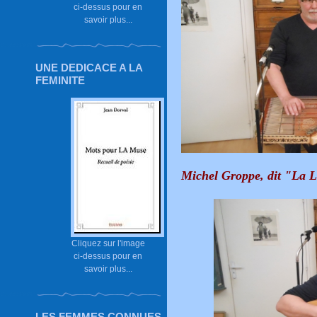
ci-dessus pour en
savoir plus...
UNE DEDICACE A LA
FEMINITE
Michel Groppe,
dit "La 
Cliquez sur l'image
ci-dessus pour en
savoir plus...
LES FEMMES CONNUES