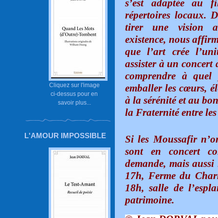
s’est adaptée au fi
répertoires locaux. D
tirer une vision a
existence, nous affirm
que l’art crée l’un
assister à un concert
comprendre à quel 
Cliquez sur l'image
emballer les cœurs, él
ci-dessus pour en
à la sérénité et au bo
savoir plus...
la Fraternité entre le
L'AMOUR IMPOSSIBLE
Si les Moussafir n’o
sont en concert c
demande, mais aussi 
17h, Ferme du Charm
18h, salle de l’espl
patrimoine.