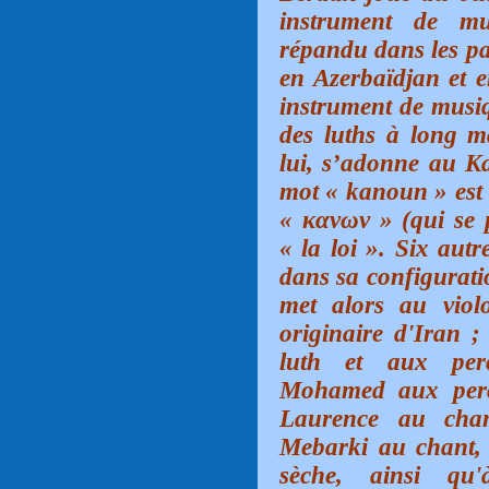
instrument de mu
répandu dans les pa
en Azerbaïdjan et 
instrument de musiq
des luths à long 
lui, s’adonne au Ka
mot «
kanoun »
est
« κανων » (qui se 
« la loi ». Six aut
dans sa configurati
met alors au viol
originaire d'Iran
luth et aux per
Mohamed aux percu
Laurence au chan
Mebarki au chant, 
sèche, ainsi qu