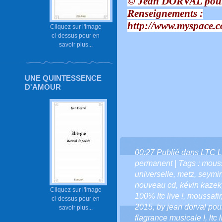
© Jean DORVAL pour
Renseignements :
http://www.myspace.c
Cliquez sur l'image
ci-dessus pour en
savoir plus...
UNE QUINTESSENCE
D'AMOUR
00:27 Publié dans
LTC L
permanent
| Tags :
moussa
universelle
,
metz
,
seymin
nouveau cd
,
kévin kazek
Cliquez sur l'image
100% ltc live !
,
moussafir
ci-dessus pour en
2015
,
by jean dorval pour
savoir plus...
flagrance musicale !
,
ltc 