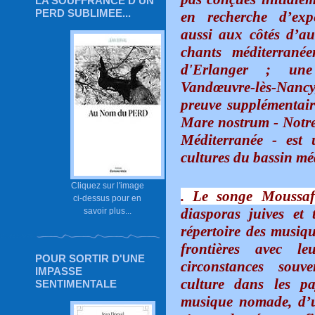
LA SOUFFRANCE D'UN
PERD SUBLIMEE...
en recherche d’expé
aussi aux côtés d’au
chants méditerranée
d'Erlanger ; une 
Vandœuvre-lès-Nancy
preuve supplémentair
Mare nostrum - Notre 
Méditerranée - est 
cultures du bassin méd
Cliquez sur l'image
. Le songe Moussaf
ci-dessus pour en
diasporas juives et 
savoir plus...
répertoire des musique
frontières avec 
POUR SORTIR D'UNE
circonstances souv
IMPASSE
culture dans les p
SENTIMENTALE
musique nomade, d’un