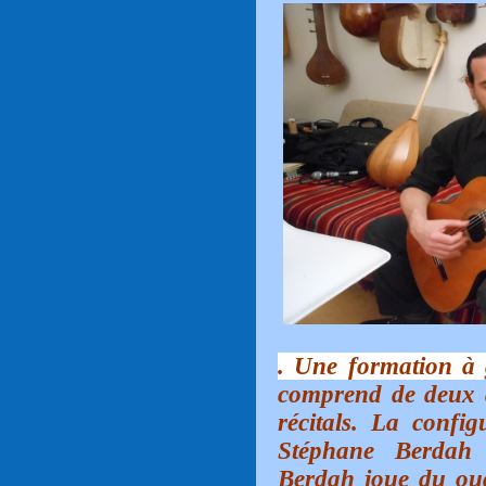
. Une formation à 
comprend de deux 
récitals. La confi
Stéphane Berdah
Berdah joue du ou