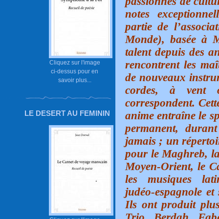
passionnés de cultu
notes exceptionnel
partie de l’assoc
Monde), basée à M
talent depuis des an
rencontrent les maî
Cliquez sur l'image
ci-dessus pour en
de nouveaux instrum
savoir plus...
cordes, à vent 
correspondent. Cett
LE DESERT AU FEMININ
anime entraîne le s
permanent, durant
jamais ; un répertoi
pour le Maghreb, la 
Moyen-Orient, le Ca
les musiques lati
judéo-espagnole et s
Ils ont produit plu
Trio Berdah Fab