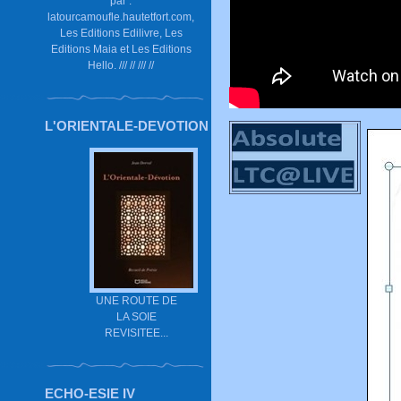
par :
latourcamoufle.hautetfort.com,
Les Editions Edilivre, Les
Editions Maia et Les Editions
Hello. /// // /// //
L'ORIENTALE-DEVOTION
UNE ROUTE DE
LA SOIE
REVISITEE...
ECHO-ESIE IV