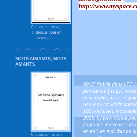
http://www.myspace.c
Cliquez sur l'image
ci-dessus pour en
savoir plus...
MOTS AIMANTS, MOTS
AMANTS
00:27 Publié dans
LTC L
permanent
| Tags :
moussa
universelle
,
metz
,
seymin
nouveau cd
,
kévin kazek
100% ltc live !
,
moussafir
2015
,
by jean dorval pour
flagrance musicale !
,
ltc 
en toi !
,
en mai
,
fais ce qu'
Cliquez sur l'image