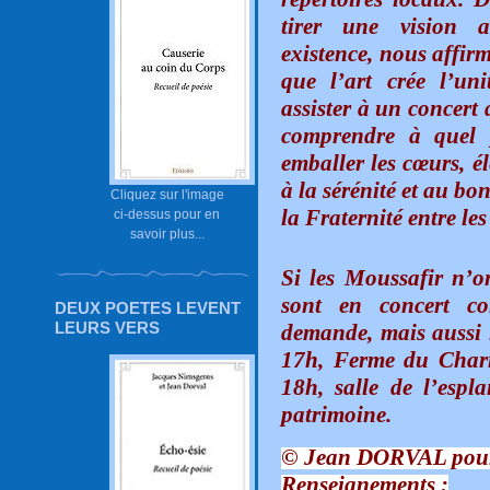
tirer une vision a
existence, nous affirm
que l’art crée l’un
assister à un concert
comprendre à quel 
emballer les cœurs, él
à la sérénité et au bo
Cliquez sur l'image
la Fraternité entre le
ci-dessus pour en
savoir plus...
Si les Moussafir n’o
sont en concert c
DEUX POETES LEVENT
LEURS VERS
demande, mais aussi 
17h, Ferme du Charm
18h, salle de l’espl
patrimoine.
© Jean DORVAL pour
Renseignements :