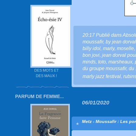
20:17 Publié dans
Absol
moussafir
,
by jean dorval 
billy idol
,
marly
,
moselle
bon jovi
,
jean dorval pour 
minds
,
toto
,
marsheaux
,
du groupe moussafir
,
du 
DES MOTS ET
marly jazz festival
,
rubins
DES MAUX !
PARFUM DE FEMME...
06/01/2020
Metz - Moussafir : Les po