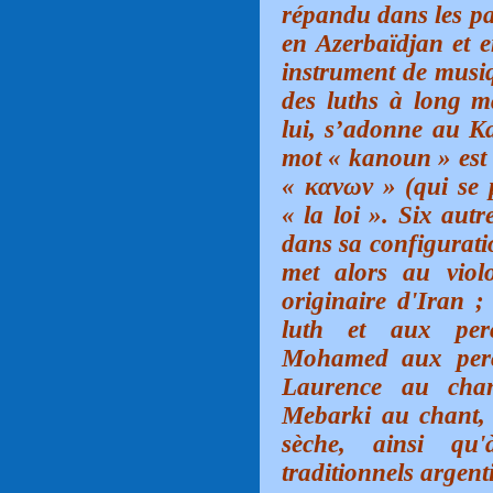
répandu dans les pa
en Azerbaïdjan et 
instrument de musiq
des luths à long 
lui, s’adonne au Ka
mot «
kanoun »
est
« κανων » (qui se 
« la loi ». Six aut
dans sa configurati
met alors au viol
originaire d'Iran
luth et aux per
Mohamed aux percu
Laurence au chan
Mebarki au chant, 
sèche, ainsi qu
traditionnels argen