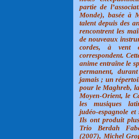
partie de l’assoc
Monde), basée à M
talent depuis des an
rencontrent les maî
de nouveaux instrum
cordes, à vent 
correspondent. Cett
anime entraîne le s
permanent, durant
jamais ; un répertoi
pour le Maghreb, la 
Moyen-Orient, le Ca
les musiques lati
judéo-espagnole et s
Ils ont produit plu
Trio Berdah Fab
(2007), Michel Gro