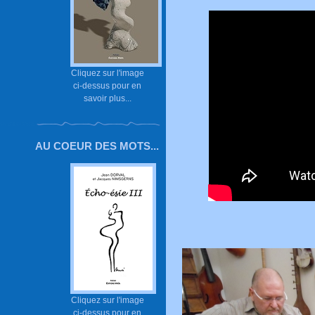
Cliquez sur l'image
ci-dessus pour en
savoir plus...
AU COEUR DES MOTS...
Cliquez sur l'image
ci-dessus pour en