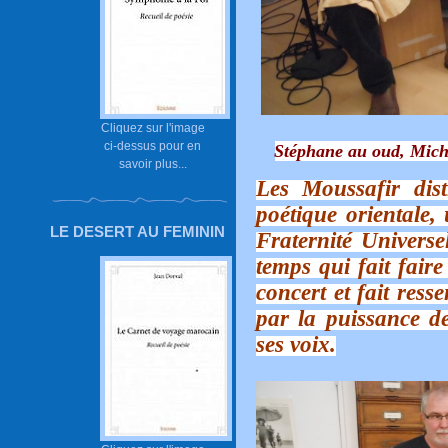
Cliquez sur l'image
ci-dessus pour en
Stéphane au oud, Michel
savoir plus...
Les Moussafir dis
poétique orientale
LE DESERT AU FEMININ
Fraternité Universe
temps qui fait fair
concert et fait res
par la puissance de
ses voix.