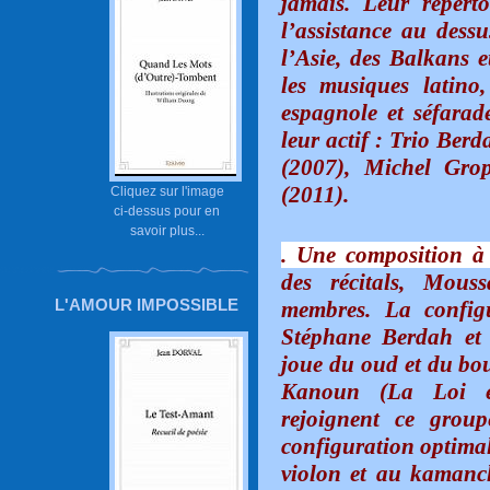
jamais. Leur réperto
l’assistance au dess
l’Asie, des Balkans 
les musiques latino,
espagnole et séfarad
leur actif : Trio Be
(2007), Michel Gro
(2011).
Cliquez sur l'image
ci-dessus pour en
savoir plus...
. Une composition à 
des récitals, Mou
L'AMOUR IMPOSSIBLE
membres. La config
Stéphane Berdah et
joue du oud et du bo
Kanoun (La Loi e
rejoignent ce grou
configuration optimal
violon et au kaman