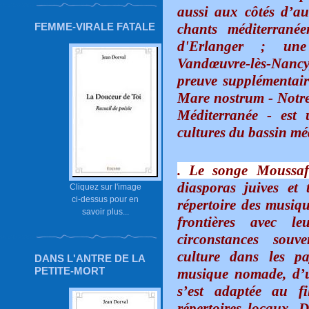
aussi aux côtés d’au
FEMME-VIRALE FATALE
chants méditerranée
d'Erlanger ; une 
Vandœuvre-lès-Nancy
preuve supplémentair
Mare nostrum - Notre 
Méditerranée - est 
cultures du bassin méd
. Le songe Moussaf
diasporas juives et 
Cliquez sur l'image
ci-dessus pour en
répertoire des musique
savoir plus...
frontières avec 
circonstances souv
culture dans les p
DANS L'ANTRE DE LA
PETITE-MORT
musique nomade, d’un
s’est adaptée au fi
répertoires locaux. D