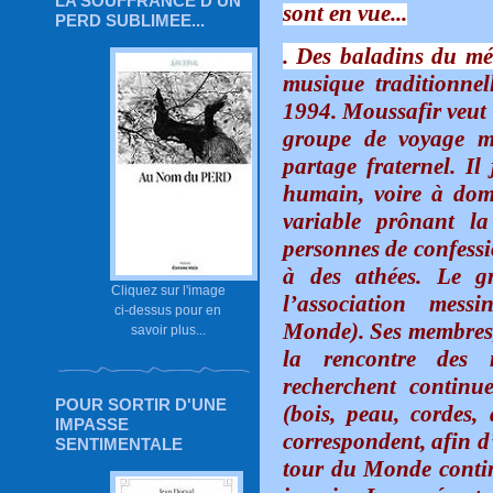
LA SOUFFRANCE D'UN
sont en vue...
PERD SUBLIMEE...
. Des baladins du mé
musique traditionnel
1994. Moussafir veut 
groupe de voyage m
partage fraternel. Il
humain, voire à dom
variable prônant l
personnes de confessi
à des athées. Le g
Cliquez sur l'image
l’association mes
ci-dessus pour en
Monde). Ses membres, 
savoir plus...
la rencontre des 
recherchent continu
POUR SORTIR D'UNE
(bois, peau, cordes,
IMPASSE
correspondent, afin d
SENTIMENTALE
tour du Monde continu