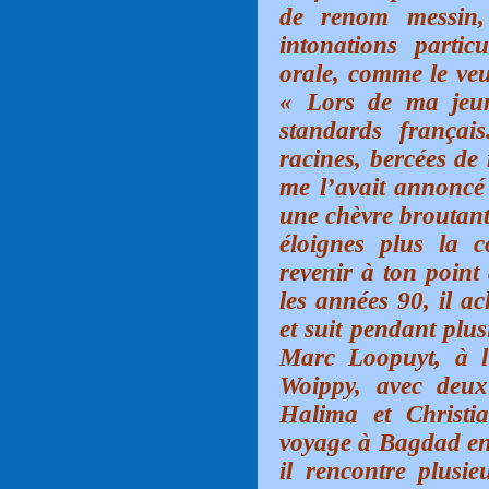
de renom messin,
intonations partic
orale, comme le veut
« Lors de ma jeun
standards françai
racines, bercées de
me l’avait annonc
une chèvre broutant
éloignes plus la c
revenir à ton point
les années 90, il a
et suit pendant plu
Marc Loopuyt, à l
Woippy, avec deu
Halima et Christi
voyage à Bagdad en 
il rencontre plusie