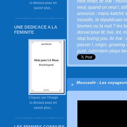
new order
,
ltc live : musi
ci-dessus pour en
veut
,
quand on veut !
,
bil
savoir plus...
annonce : manu katché s
moselle
,
le républicain l
brumes ou la nuit ? les b
UNE DEDICACE A LA
dorval pour ltc live
,
tot
,
m
FEMINITE
stop loving you
,
ltc live 
passer !
,
origin
,
growing 
pure
,
rubinstein plays b
Moussafir : Les voyageurs 
Cliquez sur l'image
ci-dessus pour en
savoir plus...
LES FEMMES CONNUES