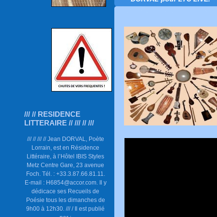
/// // RESIDENCE
LITTERAIRE // /// // ///
/// // /// // Jean DORVAL, Poète
Lorrain, est en Résidence
Littéraire, à l’Hôtel IBIS Styles
Metz Centre Gare, 23 avenue
Foch. Tél. : +33.3.87.66.81.11.
E-mail : H6854@accor.com. Il y
dédicace ses Recueils de
Poésie tous les dimanches de
9h00 à 12h30. /// / Il est publié