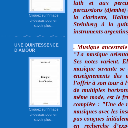
luth et aux percu
percussions (djembé) 
Cliquez sur l'image
la clarinette, Hal
ci-dessus pour en
Steinberg à la guit
savoir plus...
instruments argentins
UNE QUINTESSENCE
. Musique ancestrale
D'AMOUR
"La musique oriental
Ses notes varient. E
musique savante se 
enseignements des m
l’offrir à son tour à 
de multiples horizon
même mode, est le fr
complète : "Une de no
Cliquez sur l'image
musiques avec les ins
ci-dessus pour en
pas conçues initiale
savoir plus...
en recherche d’expé