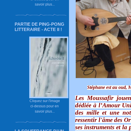
savoir plus...
PARTIE DE PING-PONG
LITTERAIRE - ACTE II !
Stéphane est au oud, Mi
Les Moussafir jouen
Cliquez sur l'image
dédiée à l’Amour Uni
ci-dessus pour en
des mille et une not
savoir plus...
ressentir l'âme des O
ses instruments et la 