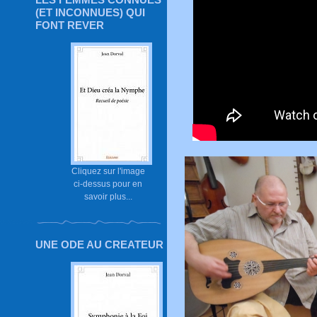
(ET INCONNUES) QUI
FONT REVER
Cliquez sur l'image
ci-dessus pour en
savoir plus...
UNE ODE AU CREATEUR