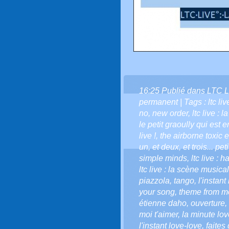
16:25 Publié dans
LTC L
permanent
| Tags :
ltc li
no
,
new order
,
ltc live : 
le petit graoully qui est en
live !
,
the airborne toxic 
un
,
et deux
,
et trois... pe
simple minds
,
ltc live : 
ltc live : la scène musical
piazzola
,
tango
,
l'instant
your song
,
theme from m
étienne daho
,
ouverture
,
moi t'aimer
,
la minute love
l'instant love-love
,
faites