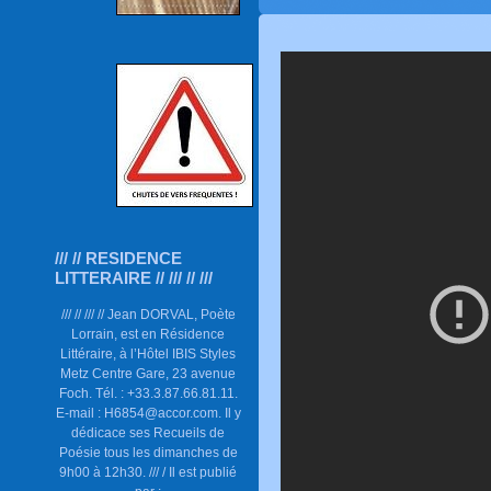
/// // RESIDENCE
LITTERAIRE // /// // ///
/// // /// // Jean DORVAL, Poète
Lorrain, est en Résidence
Littéraire, à l’Hôtel IBIS Styles
Metz Centre Gare, 23 avenue
Foch. Tél. : +33.3.87.66.81.11.
E-mail : H6854@accor.com. Il y
dédicace ses Recueils de
Poésie tous les dimanches de
9h00 à 12h30. /// / Il est publié