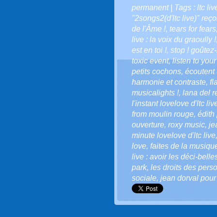
permanent
| Tags :
ltc l
"2songs2(d'ltc live)" reço
de l'Âme !
,
tears for fears
live : la voix du graoully !
est en toi !
,
stop ! goûtez-
toxic event
,
listen to your
petits cochons
,
écoutent 
harmonie et contraste
,
fl
musicalights !
,
lana del r
l'instant lovelove d'ltc liv
from moulin rouge
,
édith 
ouverture
,
roxy music
,
je
minute lovelove d'ltc live
love
,
faites de la musiqu
live : avoir les déci-belle
park
,
les droits des per
sociale
,
jean dorval pour 