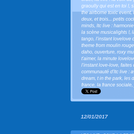
graoully qui est en toi !
,
s
the airborne toxic event
,
deux
,
et trois... petits c
minds
,
ltc live : harmonie
la scène musicalights !
,
l
tango
,
l'instant lovelove d
theme from moulin rouge
daho
,
ouverture
,
roxy mu
t'aimer
,
la minute lovelove
l'instant love-love
,
faites
communauté d'ltc live : a
dream
,
t in the park
,
les 
france
,
la france sociale
,
12/01/2017