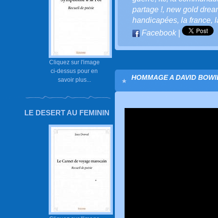
partage !
,
new gold drea
handicapées
,
la france
,
l
Facebook
|
Cliquez sur l'image
ci-dessus pour en
HOMMAGE A DAVID BOWIE
savoir plus...
LE DESERT AU FEMININ