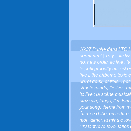
16:37 Publié dans
LTC L
permanent
| Tags :
ltc li
no
,
new order
,
ltc live : 
le petit graoully qui est en
live !
,
the airborne toxic 
un
,
et deux
,
et trois... pe
simple minds
,
ltc live : 
ltc live : la scène musical
piazzola
,
tango
,
l'instant
your song
,
theme from m
étienne daho
,
ouverture
,
moi t'aimer
,
la minute love
l'instant love-love
,
faites