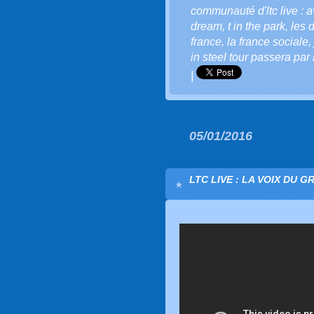
communauté d'ltc live : a
dream
,
t in the park
,
les 
france
,
la france sociale
,
in steel tour passera par 
|
05/01/2016
LTC LIVE : LA VOIX DU G