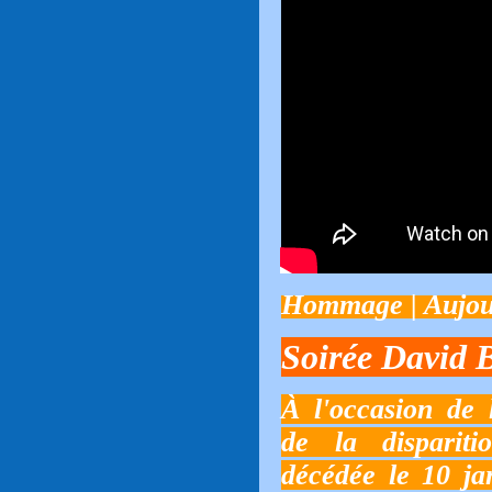
Hommage | Aujou
Soirée David 
À l'occasion de
de la dispariti
décédée le 10 ja