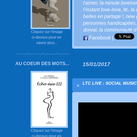
t'aimer
,
la minute lovelove
l'instant love-love
,
ltc
,
la 
belles en partage !
,
new 
personnes handicapées
dorval
,
la communauté d’l
Cliquez sur l'image
ci-dessus pour en
Facebook
|
savoir plus...
AU COEUR DES MOTS...
15/01/2017
LTC LIVE : SOCIAL MUSI
Cliquez sur l'image
ci-dessus pour en