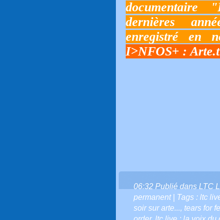
documentaire 
dernières anné
enregistré en 
I>NFOS+ :
Arte.
06:32 Publié dans
LTC L
permanent
| Tags :
ltc l
soir sur arte...
,
tears for f
order
,
ltc live : la voix du