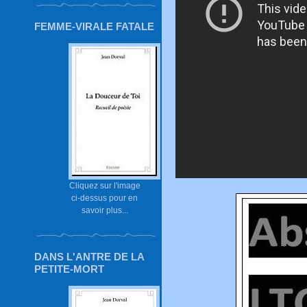
FEMME-VIRALE FATALE
Cliquez sur l'image
ci-dessus pour en
savoir plus...
DANS L'ANTRE DE LA
PETITE-MORT