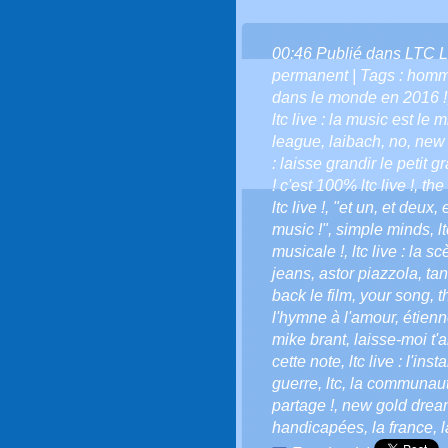
00:46 Publié dans
LTC L
permanent
| Tags :
homm
dans le monde en 2016 !
ltc live : la music est le 
league
,
laibach
,
no
,
new 
: laisse grandir le petit gr
! c'est 100% ltc live !
,
the
ltc live !
,
"et un
,
et deux
,
music !"
,
simple minds
,
l
musicale !
,
ltc live : la 
jeans
,
astor piazzola
,
ta
back le film
,
your song
,
t
l'hymne à l'amour
,
étien
mike brant
,
laisse-moi t'
cette note
,
ltc live : l'ins
guerre
,
ltc
,
la communauté 
partage !
,
new gold drea
handicapées
,
la france
,
l