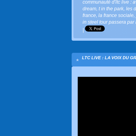
communauté d'ltc live : a
dream
,
t in the park
,
les 
france
,
la france sociale
,
in steel tour passera par 
|
LTC LIVE : LA VOIX DU G