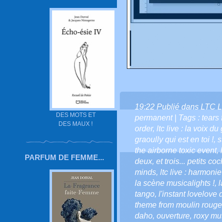
19:22 Publié dans
LTC L
DES MOTS ET
permanent
| Tags :
tears 
DES MAUX !
order
,
ltc live : la voix du
graoully qui est en toi !
,
s
the airborne toxic event
,
PARFUM DE FEMME...
deux
,
et trois... petits c
minds
,
ltc live : harmonie
la scène musicalights !
,
l
tango
,
l'instant lovelove d
theme from moulin rouge
daho
,
ouverture
,
roxy mu