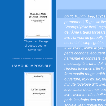
00:21 Publié dans
LTC L
permanent
| Tags :
ltc l
"2songs2(d'ltc live)" reço
de l'Âme !
,
tears for fears
live : la voix du graoully !
Cliquez sur l'image
est en toi !
,
stop ! goûtez-
ci-dessus pour en
toxic event
,
listen to your
savoir plus...
petits cochons
,
écoutent 
harmonie et contraste
,
fl
musicalights !
,
lana del r
L'AMOUR IMPOSSIBLE
l'instant lovelove d'ltc liv
from moulin rouge
,
édith 
ouverture
,
roxy music
,
je
minute lovelove d'ltc live
love
,
faites de la musiqu
live : avoir les déci-belle
park
,
les droits des per
sociale
,
jean dorval pour 