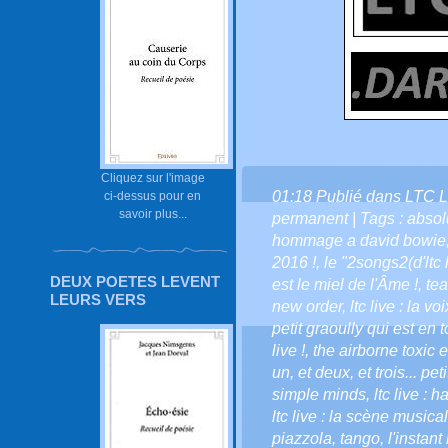
Cliquez sur l'image
01:18 Publié dans
LTC L
ci-dessus pour en
savoir plus...
permanent
| Tags :
absolu
hommage a david bowie
2016 !
,
le "2songs2(d'ltc 
DEUX POETES LEVENT
est le miel de l'Âme !
,
tea
LEURS VERS
new order
,
ltc live : la vo
petit graoully qui est en to
live !
,
the airborne toxic 
un
,
et deux
,
et trois... pe
simple minds
,
ltc live : 
ltc live : la scène musical
piazzola
,
tango
,
l'instant