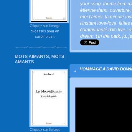
your song
,
theme from m
étienne daho
,
ouverture
,
moi t'aimer
,
la minute love
l'instant love-love
,
faites
Cliquez sur l'image
communauté d'ltc live : a
ci-dessus pour en
dream
,
t in the park
,
jd
,
j
savoir plus...
MOTS AIMANTS, MOTS
AMANTS
HOMMAGE A DAVID BOWIE
Cliquez sur l'image