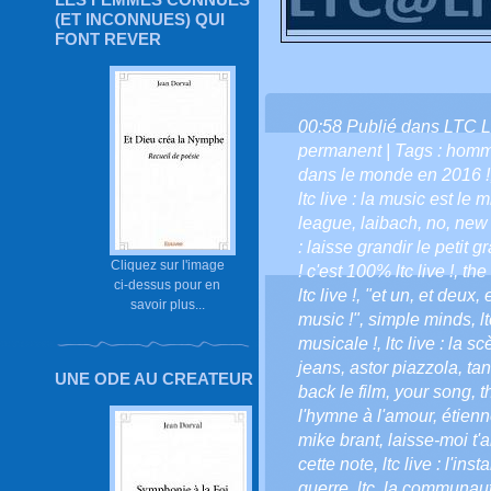
(ET INCONNUES) QUI
FONT REVER
00:58 Publié dans
LTC L
permanent
| Tags :
homm
dans le monde en 2016 !
ltc live : la music est le 
league
,
laibach
,
no
,
new 
: laisse grandir le petit gr
Cliquez sur l'image
! c'est 100% ltc live !
,
the
ci-dessus pour en
ltc live !
,
"et un
,
et deux
,
savoir plus...
music !"
,
simple minds
,
l
musicale !
,
ltc live : la 
jeans
,
astor piazzola
,
ta
UNE ODE AU CREATEUR
back le film
,
your song
,
t
l'hymne à l'amour
,
étien
mike brant
,
laisse-moi t'
cette note
,
ltc live : l'ins
guerre
,
ltc
,
la communauté 