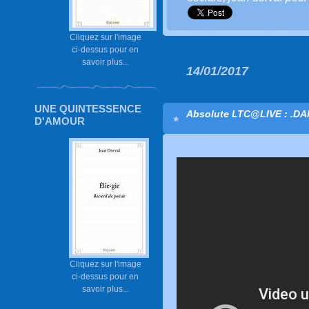
Cliquez sur l'image
ci-dessus pour en
savoir plus...
14/01/2017
UNE QUINTESSENCE
Absolute LTC@LIVE : .D
D'AMOUR
Cliquez sur l'image
ci-dessus pour en
savoir plus...