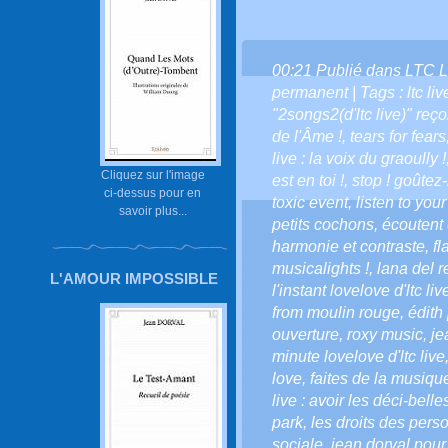
00:21 Publié dans
LTC L
permanent
| Tags :
ltc l
"2songs2(d'ltc live)" reço
de l'Âme !
,
tears for fears
live : la voix du graoully !
Cliquez sur l'image
est en toi !
,
stop ! goûtez-
ci-dessus pour en
toxic event
,
listen to your
savoir plus...
petits cochons
,
écoutent 
harmonie et contraste
,
fl
musicalights !
,
lana del r
L'AMOUR IMPOSSIBLE
l'instant lovelove d'ltc liv
from moulin rouge
,
édith 
ouverture
,
roxy music
,
je
minute lovelove d'ltc live
love
,
faites de la musiqu
live : avoir les déci-belle
park
,
les droits des per
sociale
,
jean dorval pour 