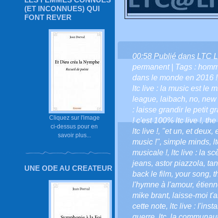
(ET INCONNUES) QUI
FONT REVER
00:58 Publié dans
LTC L
permanent
| Tags :
homm
dans le monde en 2016 !
ltc live : la music est le 
league
,
laibach
,
no
,
new 
: laisse grandir le petit gr
Cliquez sur l'image
! c'est 100% ltc live !
,
the
ci-dessus pour en
ltc live !
,
"et un
,
et deux
,
savoir plus...
music !"
,
simple minds
,
l
musicale !
,
ltc live : la 
jeans
,
astor piazzola
,
ta
UNE ODE AU CREATEUR
back le film
,
your song
,
t
l'hymne à l'amour
,
étien
mike brant
,
laisse-moi t'
cette note
,
ltc live : l'ins
guerre
,
ltc
,
la communauté 