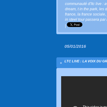
communauté d'ltc live : a
dream
,
t in the park
,
les 
france
,
la france sociale
,
in steel tour passera par 
|
05/01/2016
LTC LIVE : LA VOIX DU G