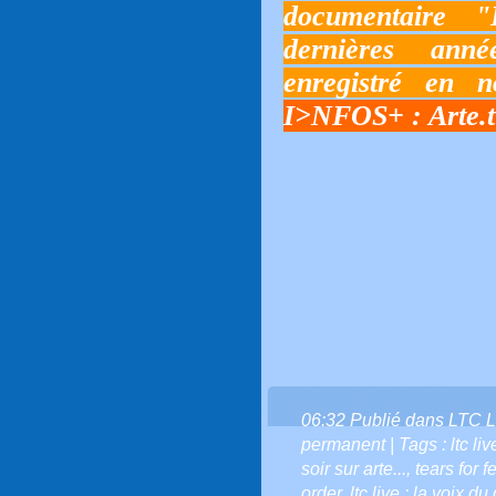
documentaire 
dernières anné
enregistré en 
I>NFOS+ :
Arte.
06:32 Publié dans
LTC L
permanent
| Tags :
ltc l
soir sur arte...
,
tears for f
order
,
ltc live : la voix du