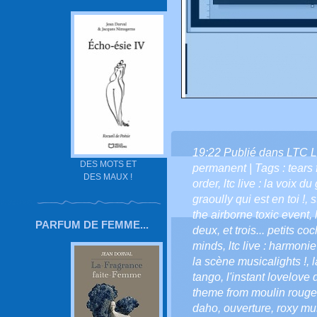
19:22 Publié dans
LTC L
DES MOTS ET
permanent
| Tags :
tears 
DES MAUX !
order
,
ltc live : la voix du
graoully qui est en toi !
,
s
the airborne toxic event
,
PARFUM DE FEMME...
deux
,
et trois... petits c
minds
,
ltc live : harmonie
la scène musicalights !
,
l
tango
,
l'instant lovelove d
theme from moulin rouge
daho
,
ouverture
,
roxy mu