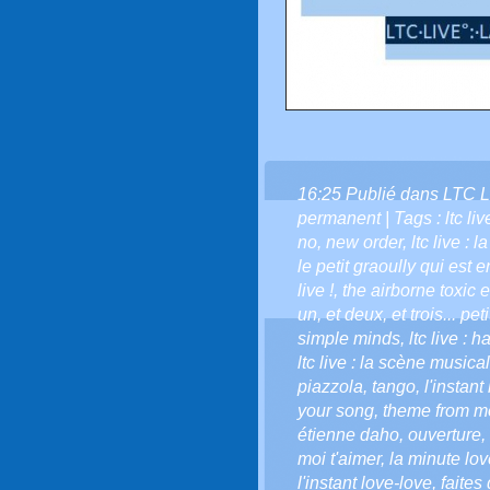
16:25 Publié dans
LTC L
permanent
| Tags :
ltc li
no
,
new order
,
ltc live : 
le petit graoully qui est en
live !
,
the airborne toxic 
un
,
et deux
,
et trois... pe
simple minds
,
ltc live : 
ltc live : la scène musical
piazzola
,
tango
,
l'instant
your song
,
theme from m
étienne daho
,
ouverture
,
moi t'aimer
,
la minute love
l'instant love-love
,
faites