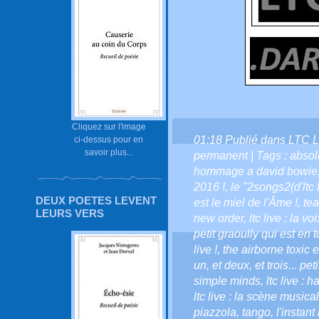
Cliquez sur l'image
01:18 Publié dans
LTC L
ci-dessus pour en
savoir plus...
permanent
| Tags :
absolu
hommage a david bowie
2016 !
,
le "2songs2(d'ltc 
DEUX POETES LEVENT
est le miel de l'Âme !
,
tea
LEURS VERS
new order
,
ltc live : la vo
petit graoully qui est en to
live !
,
the airborne toxic 
un
,
et deux
,
et trois... pe
simple minds
,
ltc live : 
ltc live : la scène musical
piazzola
,
tango
,
l'instant