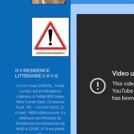
/// // RESIDENCE
LITTERAIRE // /// // ///
/// // /// // Jean DORVAL, Poète
Lorrain, est en Résidence
Littéraire, à l’Hôtel IBIS Styles
Metz Centre Gare, 23 avenue
Foch. Tél. : +33.3.87.66.81.11.
E-mail : H6854@accor.com. Il y
dédicace ses Recueils de
Poésie tous les dimanches de
9h00 à 12h30. /// / Il est publié