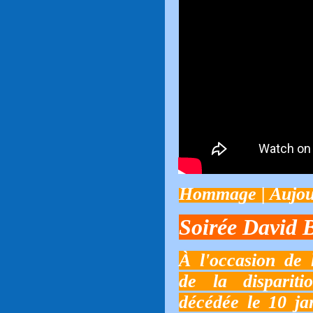
Hommage | Aujou
Soirée David 
À l'occasion de
de la dispariti
décédée le 10 ja