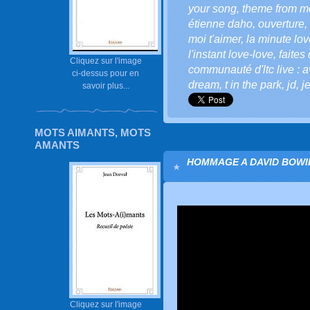
your song
,
theme from m
étienne daho
,
ouverture
,
moi t'aimer
,
la minute love
l'instant love-love
,
faites
Cliquez sur l'image
communauté d'ltc live : a
ci-dessus pour en
dream
,
t in the park
,
jd
,
j
savoir plus...
MOTS AIMANTS, MOTS
AMANTS
HOMMAGE A DAVID BOWIE
Cliquez sur l'image