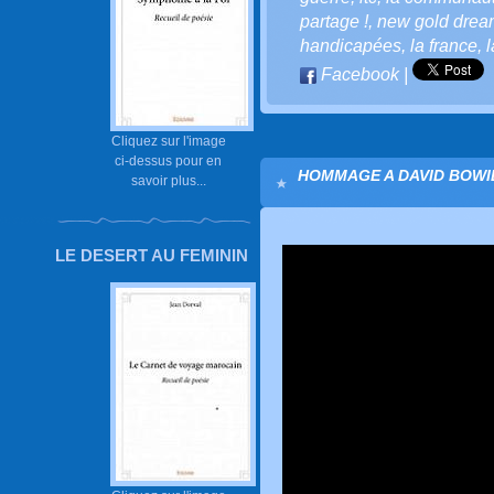
partage !
,
new gold drea
handicapées
,
la france
,
l
Facebook
|
Cliquez sur l'image
ci-dessus pour en
HOMMAGE A DAVID BOWIE
savoir plus...
LE DESERT AU FEMININ