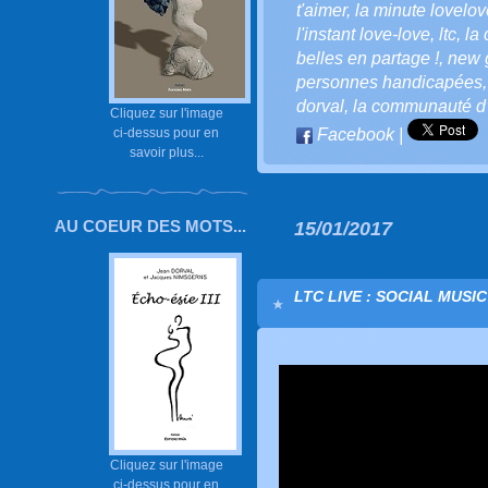
t'aimer
,
la minute lovelove
l'instant love-love
,
ltc
,
la 
belles en partage !
,
new 
personnes handicapées
dorval
,
la communauté d’l
Cliquez sur l'image
ci-dessus pour en
Facebook
|
savoir plus...
AU COEUR DES MOTS...
15/01/2017
LTC LIVE : SOCIAL MUSI
Cliquez sur l'image
ci-dessus pour en