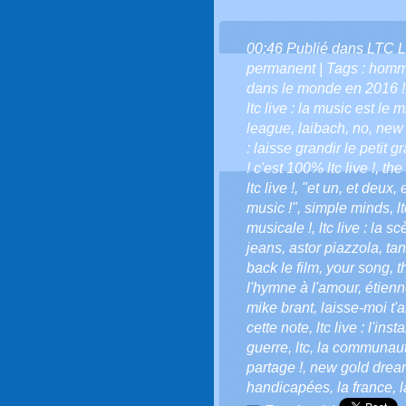
00:46 Publié dans
LTC L
permanent
| Tags :
homm
dans le monde en 2016 !
ltc live : la music est le 
league
,
laibach
,
no
,
new 
: laisse grandir le petit gr
! c'est 100% ltc live !
,
the
ltc live !
,
"et un
,
et deux
,
music !"
,
simple minds
,
l
musicale !
,
ltc live : la 
jeans
,
astor piazzola
,
ta
back le film
,
your song
,
t
l'hymne à l'amour
,
étien
mike brant
,
laisse-moi t'
cette note
,
ltc live : l'ins
guerre
,
ltc
,
la communauté 
partage !
,
new gold drea
handicapées
,
la france
,
l