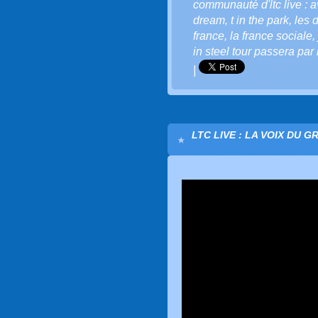
communauté d'ltc live : a
dream
,
t in the park
,
les 
france
,
la france sociale
,
in steel tour passera par 
|
LTC LIVE : LA VOIX DU G