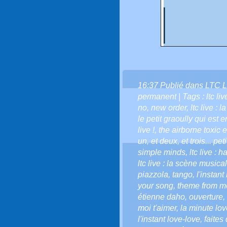
16:37 Publié dans
LTC L
permanent
| Tags :
ltc li
no
,
new order
,
ltc live : 
le petit graoully qui est en
live !
,
the airborne toxic 
un
,
et deux
,
et trois... pe
simple minds
,
ltc live : 
ltc live : la scène musical
piazzola
,
tango
,
l'instant
your song
,
theme from m
étienne daho
,
ouverture
,
moi t'aimer
,
la minute love
l'instant love-love
,
faites