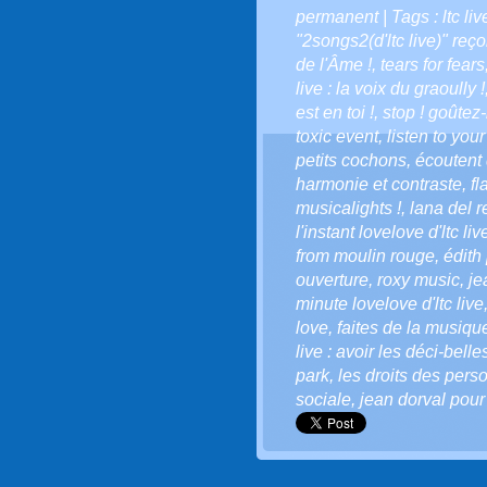
permanent
| Tags :
ltc l
"2songs2(d'ltc live)" reço
de l'Âme !
,
tears for fears
live : la voix du graoully !
est en toi !
,
stop ! goûtez-
toxic event
,
listen to your
petits cochons
,
écoutent 
harmonie et contraste
,
fl
musicalights !
,
lana del r
l'instant lovelove d'ltc liv
from moulin rouge
,
édith 
ouverture
,
roxy music
,
je
minute lovelove d'ltc live
love
,
faites de la musiqu
live : avoir les déci-belle
park
,
les droits des per
sociale
,
jean dorval pour 