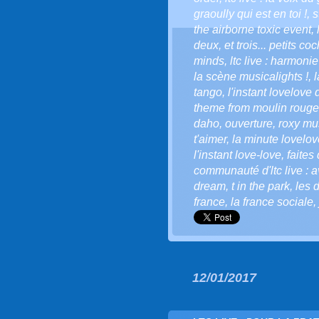
graoully qui est en toi !
,
s
the airborne toxic event
,
deux
,
et trois... petits c
minds
,
ltc live : harmonie
la scène musicalights !
,
l
tango
,
l'instant lovelove d
theme from moulin rouge
daho
,
ouverture
,
roxy mu
t'aimer
,
la minute lovelove
l'instant love-love
,
faites
communauté d'ltc live : a
dream
,
t in the park
,
les 
france
,
la france sociale
,
12/01/2017