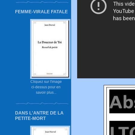
FEMME-VIRALE FATALE
Cliquez sur l'image
ci-dessus pour en
savoir plus...
DANS L'ANTRE DE LA
PETITE-MORT