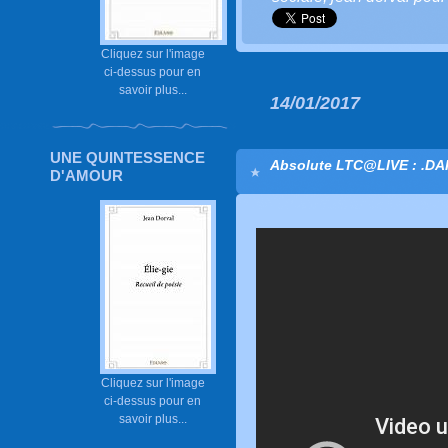
Cliquez sur l'image
ci-dessus pour en
savoir plus...
14/01/2017
UNE QUINTESSENCE
Absolute LTC@LIVE : .D
D'AMOUR
Cliquez sur l'image
ci-dessus pour en
savoir plus...