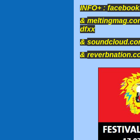
INFO+ :
faceboo
&
meltingmag.com
dfxx
&
soundcloud.co
&
reverbnation.c