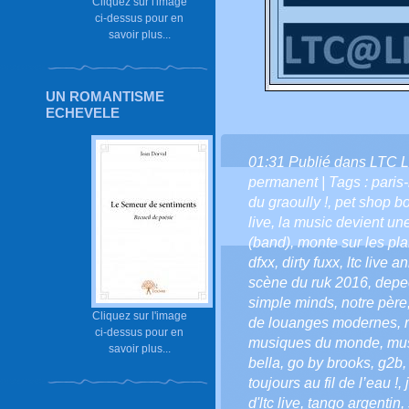
Cliquez sur l'image
ci-dessus pour en
savoir plus...
UN ROMANTISME
ECHEVELE
01:31 Publié dans
LTC L
permanent
| Tags :
paris
du graoully !
,
pet shop b
live
,
la music devient une
(band)
,
monte sur les p
dfxx
,
dirty fuxx
,
ltc live a
scène du ruk 2016
,
depe
simple minds
,
notre père
Cliquez sur l'image
de louanges modernes
,
ci-dessus pour en
musiques du monde
,
mus
savoir plus...
bella
,
go by brooks
,
g2b
toujours au fil de l’eau !
,
d'ltc live
,
tango argentin
,