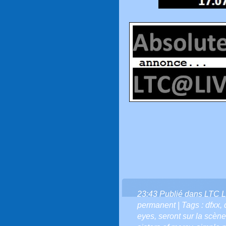
23:43 Publié dans
LTC L
permanent
| Tags :
dfxx
,
eyes
,
seront sur la scèn