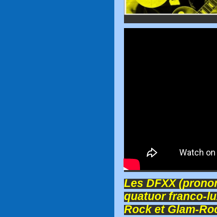
Les DFXX (pronon
quatuor franco-l
Rock et Glam-Ro