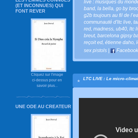
live : musiques du mond
(ET INCONNUES) QUI
band
,
la bella
,
go by bro
FONT REVER
g2b toujours au fil de l’ea
communauté d'ltc live
,
ta
red
,
madness
,
ub40
,
ltc 
breut
,
barcelona gipsy b
reçoit ed
,
étienne daho
,
sex pistols
|
Faceboo
Cliquez sur l'image
LTC LIVE : Le micro-climat
ci-dessus pour en
savoir plus...
UNE ODE AU CREATEUR