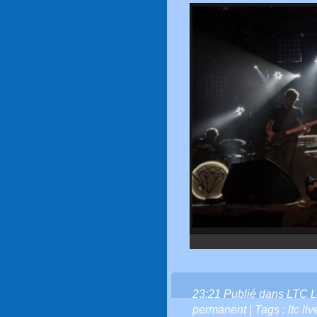
23:21 Publié dans
LTC L
permanent
| Tags :
ltc li