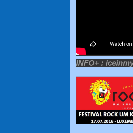
INFO+ :
iceinm