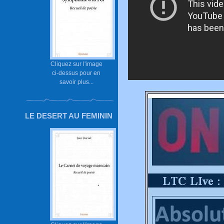
Cliquez sur l'image
ci-dessus pour en
savoir plus...
LE DESERT AU FEMININ