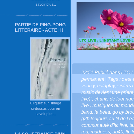
savoir plus...
PARTIE DE PING-PONG
LITTERAIRE - ACTE II !
22:51 Publié dans
LTC L
permanent
| Tags :
c'est 
voulzy
,
coldplay
,
sisters 
music devient une prière
live)"
,
chants de louang
Cliquez sur l'image
live : musiques du mond
ci-dessus pour en
band
,
la bella
,
go by bro
savoir plus...
g2b toujours au fil de l’ea
communauté d'ltc live
,
ta
red
,
madness
,
ub40
,
ltc 