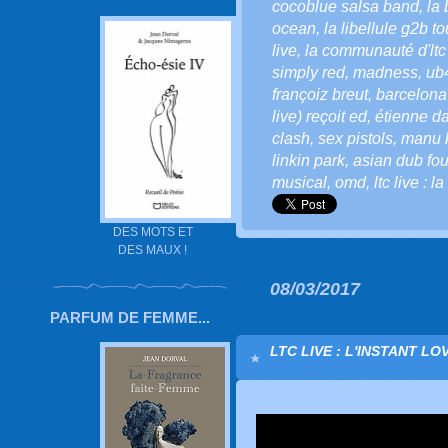
cocoblue salsa band
,
la 
ocean
,
la libellule g2b to
live
,
la communauté d'ltc 
simply red
,
madness
,
ub
françoiz breut
,
barcelona
live) reçoit ed
,
étienne d
clash
,
sex pistols
,
manu 
linkin park
,
asian dub fou
musical
,
omd
,
ltc live : l
DES MOTS ET
DES MAUX !
08/03/2017
PARFUM DE FEMME...
LTC LIVE : L'INSTANT LOV