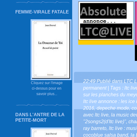
FEMME-VIRALE FATALE
22:49 Publié dans
LTC L
Cliquez sur l'image
permanent
| Tags :
ltc li
ci-dessus pour en
savoir plus...
sur les planches du mey
ltc live annonce : les ice
2016
,
depeche mode
,
co
DANS L'ANTRE DE LA
avec ltc live
,
la music dev
PETITE-MORT
"2songs2(d'ltc live)"
,
cha
ray barreto
,
ltc live : m
cocoblue salsa band
,
la 