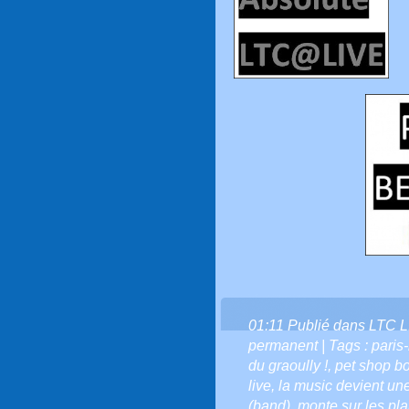
01:11 Publié dans
LTC L
permanent
| Tags :
paris
du graoully !
,
pet shop b
live
,
la music devient une
(band)
,
monte sur les p