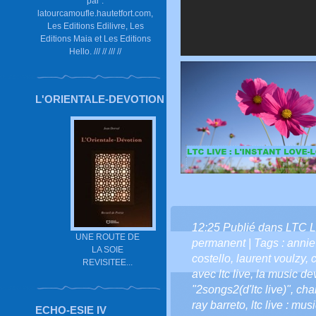
par :
latourcamoufle.hautetfort.com,
Les Editions Edilivre, Les
Editions Maia et Les Editions
Hello. /// // /// //
L'ORIENTALE-DEVOTION
12:25 Publié dans
LTC L
UNE ROUTE DE
permanent
| Tags :
annie
LA SOIE
costello
,
laurent voulzy
,
REVISITEE...
avec ltc live
,
la music dev
"2songs2(d'ltc live)"
,
cha
ray barreto
,
ltc live : m
ECHO-ESIE IV