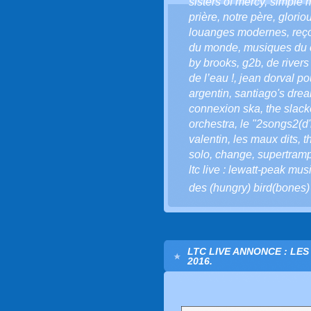
sisters of mercy
,
simple 
prière
,
notre père
,
glorio
louanges modernes
,
reço
du monde
,
musiques du 
by brooks
,
g2b
,
de river
de l’eau !
,
jean dorval pou
argentin
,
santiago's dre
connexion ska
,
the slack
orchestra
,
le "2songs2(d'l
valentin
,
les maux dits
,
t
solo
,
change
,
supertram
ltc live : lewatt-peak mus
des (hungry) bird(bones)
LTC LIVE ANNONCE : LES
2016.