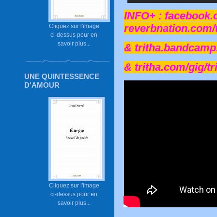
INFO+ :
facebook.
reverbnation.com/t
Cliquez sur l'image
ci-dessus pour en
savoir plus...
&
tritha.bandcamp
&
tritha.com/gig/t
UNE QUINTESSENCE
D'AMOUR
Cliquez sur l'image
ci-dessus pour en
savoir plus...