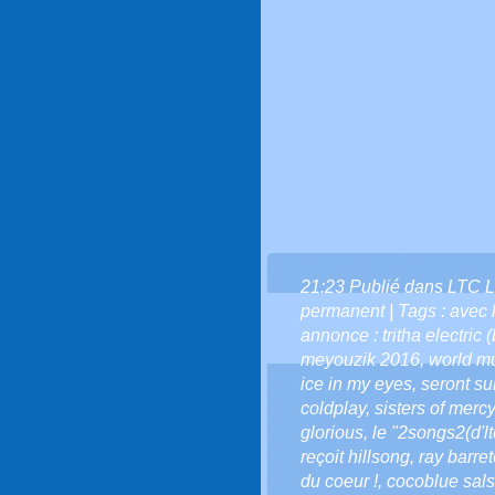
21:23 Publié dans
LTC L
permanent
| Tags :
avec l
annonce : tritha electric 
meyouzik 2016
,
world m
ice in my eyes
,
seront su
coldplay
,
sisters of mercy
glorious
,
le "2songs2(d'lt
reçoit hillsong
,
ray barre
du coeur !
,
cocoblue sal