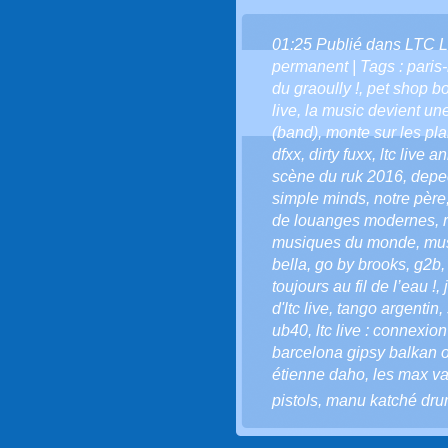
01:25 Publié dans
LTC L
permanent
| Tags :
paris
du graoully !
,
pet shop b
live
,
la music devient une
(band)
,
monte sur les p
dfxx
,
dirty fuxx
,
ltc live a
scène du ruk 2016
,
depe
simple minds
,
notre père
de louanges modernes
,
musiques du monde
,
mus
bella
,
go by brooks
,
g2b
toujours au fil de l’eau !
,
d'ltc live
,
tango argentin
,
ub40
,
ltc live : connexio
barcelona gipsy balkan 
étienne daho
,
les max va
pistols
,
manu katché dru