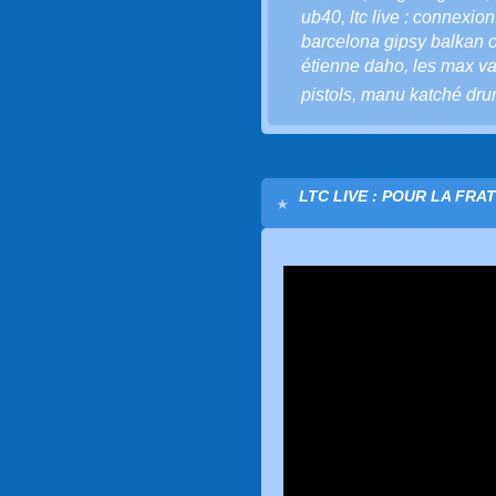
ub40
,
ltc live : connexio
barcelona gipsy balkan 
étienne daho
,
les max va
pistols
,
manu katché dru
LTC LIVE : POUR LA FRA