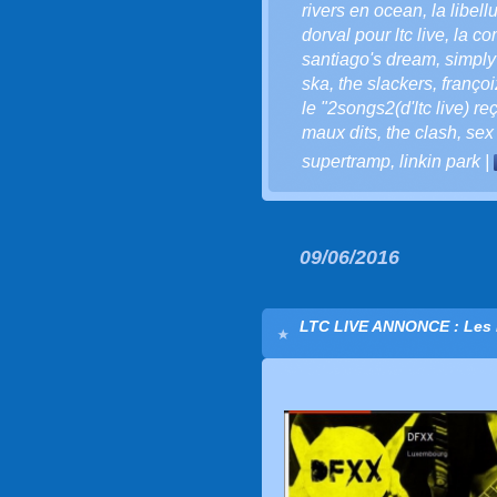
rivers en ocean
,
la libell
dorval pour ltc live
,
la co
santiago's dream
,
simply
ska
,
the slackers
,
françoi
le "2songs2(d'ltc live) re
maux dits
,
the clash
,
sex 
supertramp
,
linkin park
|
09/06/2016
LTC LIVE ANNONCE : Les 