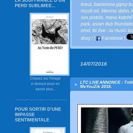
LA SOUFFRANCE D'UN
breut
,
barcelona gipsy b
PERD SUBLIMEE...
reçoit ed
,
étienne daho
,
sex pistols
,
manu katché
park
,
asian dub foundatio
omd
,
ltc live : la music bo
drug !
|
Facebook
|
14/07/2016
Cliquez sur l'image
LTC LIVE ANNONCE : Trith
ci-dessus pour en
MeYouZik 2016.
savoir plus...
POUR SORTIR D'UNE
IMPASSE
SENTIMENTALE