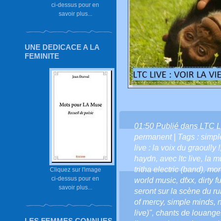
ci-dessus pour en
savoir plus...
UNE DEDICACE A LA
FEMINITE
01:50 Publié dans
LTC L
permanent
| Tags :
simpl
live : la voix du graoully !
haydn
,
avec ltc live
,
la m
tritha electric (band)
,
mon
Cliquez sur l'image
ci-dessus pour en
world music
,
dfxx
,
dirty f
savoir plus...
seront sur la scène du r
of mercy
,
simple minds
,
live)"
,
chants de louang
LES FEMMES CONNUES