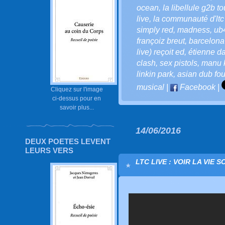
ocean
,
la libellule g2b to
live
,
la communauté d'ltc 
simply red
,
madness
,
ub
françoiz breut
,
barcelona
live) reçoit ed
,
étienne d
clash
,
sex pistols
,
manu 
linkin park
,
asian dub fou
musical
|
Facebook
|
Cliquez sur l'image
ci-dessus pour en
savoir plus...
14/06/2016
DEUX POETES LEVENT
LEURS VERS
LTC LIVE : VOIR LA VIE 