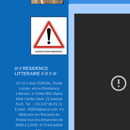
/// // RESIDENCE
LITTERAIRE // /// // ///
/// // /// // Jean DORVAL, Poète
Lorrain, est en Résidence
Littéraire, à l’Hôtel IBIS Styles
Metz Centre Gare, 23 avenue
Foch. Tél. : +33.3.87.66.81.11.
E-mail : H6854@accor.com. Il y
dédicace ses Recueils de
Poésie tous les dimanches de
9h00 à 12h30. /// / Il est publié