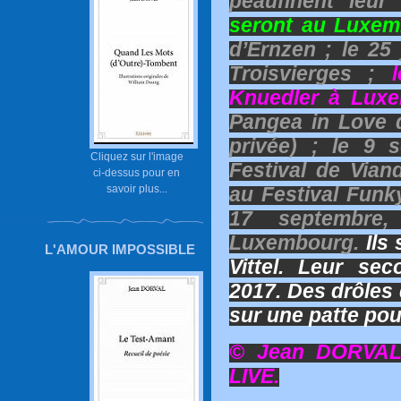
peaufinent leur
seront au Luxem
d’Ernzen ; le 25 
Troisvierges ;
Knuedler à Luxe
Pangea in Love 
privée) ; le 9 
Cliquez sur l'image
Festival de Vian
ci-dessus pour en
savoir plus...
au Festival Funk
17 septembre,
Luxembourg.
Ils
L'AMOUR IMPOSSIBLE
Vittel. Leur se
2017. Des drôles 
sur une patte pou
© Jean DORVAL,
LIVE.