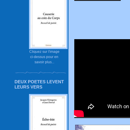
Cliquez sur l'image
ci-dessus pour en
savoir plus...
DEUX POETES LEVENT
LEURS VERS