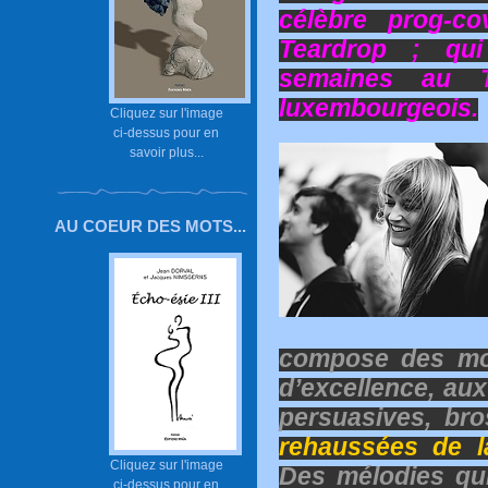
célèbre prog-c
Teardrop ; qui
semaines au T
luxembourgeois.
Cliquez sur l'image
ci-dessus pour en
savoir plus...
AU COEUR DES MOTS...
compose des mo
d’excellence, aux
persuasives, br
rehaussées de l
Cliquez sur l'image
Des mélodies qui
ci-dessus pour en