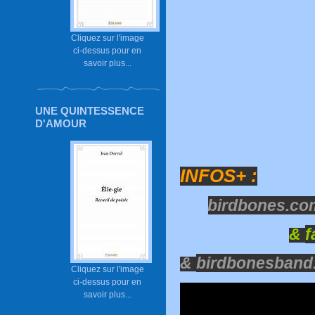
Cliquez sur l'image
ci-dessus pour en
savoir plus...
UNE QUINTESSENCE
D'AMOUR
INFOS+ :
birdbones.co
&
f
&
birdbonesban
Cliquez sur l'image
ci-dessus pour en
savoir plus...