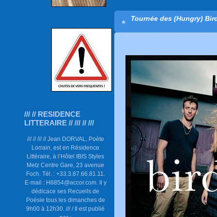
Tournée des (Hungry) Bird
/// // RESIDENCE
LITTERAIRE // /// // ///
/// // /// // Jean DORVAL, Poète
Lorrain, est en Résidence
Littéraire, à l’Hôtel IBIS Styles
Metz Centre Gare, 23 avenue
Foch. Tél. : +33.3.87.66.81.11.
E-mail : H6854@accor.com. Il y
dédicace ses Recueils de
Poésie tous les dimanches de
9h00 à 12h30. /// / Il est publié