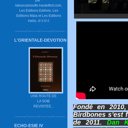
par :
latourcamoufle.hautetfort.com,
Les Editions Edilivre, Les
Editions Maia et Les Editions
Hello. /// // /// //
L'ORIENTALE-DEVOTION
UNE ROUTE DE
LA SOIE
Fondé en 2010,
REVISITEE...
Birdbones s’est f
de 2011.
Dan K
ECHO-ESIE IV