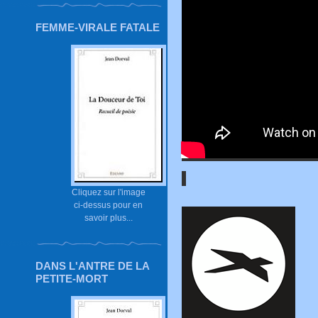
FEMME-VIRALE FATALE
Cliquez sur l'image
ci-dessus pour en
savoir plus...
DANS L'ANTRE DE LA
PETITE-MORT