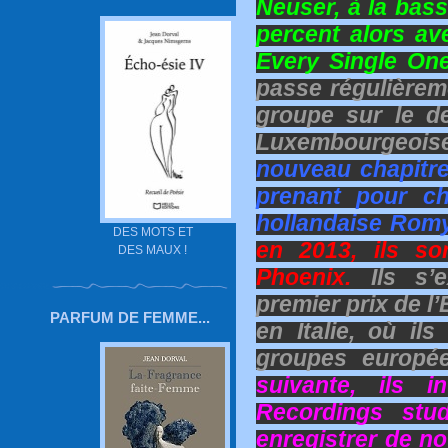
Neuser, à la basse
percent alors ave
Every Single On
passe régulièreme
groupe sur le d
Luxembourgeoi
nouveau chapitre
prenant pour ch
hollandaise Rom
DES MOTS ET
en 2013, ils so
DES MAUX !
Phoenix.
Ils s’e
premier prix de 
PARFUM DE FEMME...
en Italie, où il
groupes europé
suivante, ils i
Recordings stu
enregistrer de n