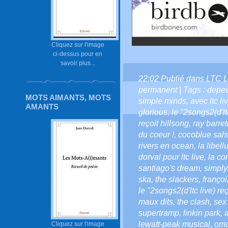
Cliquez sur l'image
ci-dessus pour en
savoir plus...
22:02 Publié dans
LTC L
permanent
| Tags :
depe
MOTS AIMANTS, MOTS
simple minds
,
avec ltc li
AMANTS
glorious
,
le "2songs2(d'lt
reçoit hillsong
,
ray barre
du coeur !
,
cocoblue sal
rivers en ocean
,
la libell
dorval pour ltc live
,
la co
santiago's dream
,
simply
ska
,
the slackers
,
françoi
le "2songs2(d'ltc live) re
maux dits
,
the clash
,
sex 
supertramp
,
linkin park
,
lewatt-peak musical
,
om
Cliquez sur l'image