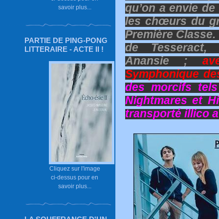
qu’on a envie de 
savoir plus...
les chœurs du g
Première Classe. 
PARTIE DE PING-PONG
de Tesseract, 
LITTERAIRE - ACTE II !
Anansie ;
av
Symphonique des 
des morcifs tel
Nightmares et Hi
transporté illico 
Cliquez sur l'image
ci-dessus pour en
savoir plus...