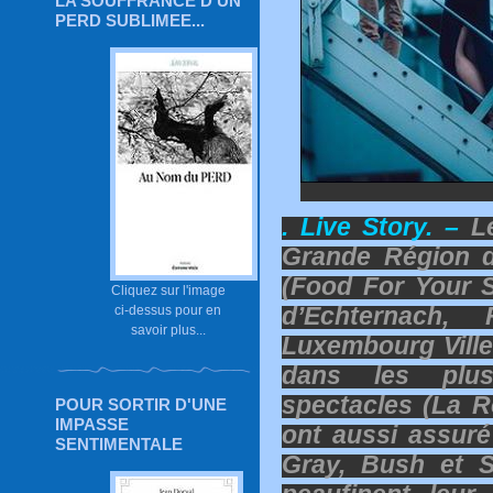
LA SOUFFRANCE D'UN
PERD SUBLIMEE...
. Live Story. –
Le
Grande Région d
(Food For Your 
Cliquez sur l'image
d’Echternach
ci-dessus pour en
savoir plus...
Luxembourg Ville,
dans les plus
spectacles (La Ro
POUR SORTIR D'UNE
IMPASSE
ont aussi assuré
SENTIMENTALE
Gray, Bush et S