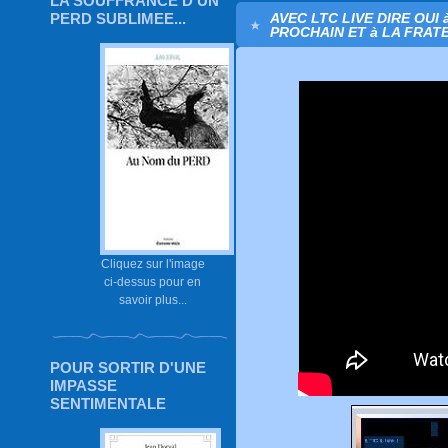
LA SOUFFRANCE D'UN
PERD SUBLIMEE...
AVEC LTC LIVE DIRE OUI 
PROCHAIN ET à LA FRATE
Cliquez sur l'image
ci-dessus pour en
savoir plus...
POUR SORTIR D'UNE
IMPASSE
SENTIMENTALE