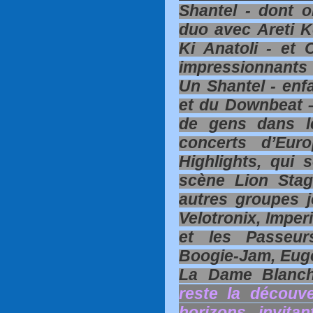
Shantel - dont o
duo avec Areti K
Ki Anatoli - et
impressionnants 
Un Shantel - enf
et du Downbeat – 
de gens dans l
concerts d’Eur
Highlights, qui 
scène Lion Stag
autres groupes j
Velotronix, Imperi
et les Passeur
Boogie-Jam, Euge
La Dame Blanc
reste la découv
horizons, invit