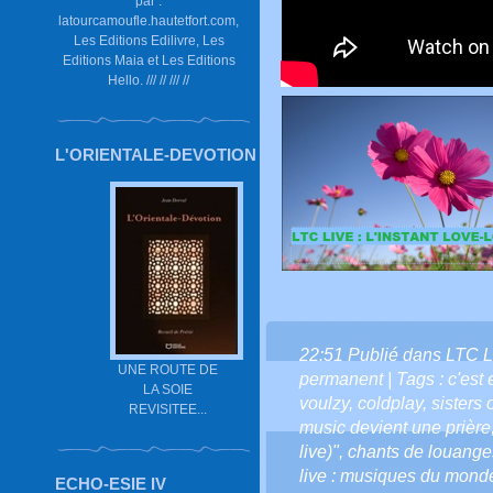
par :
latourcamoufle.hautetfort.com,
Les Editions Edilivre, Les
Editions Maia et Les Editions
Hello. /// // /// //
L'ORIENTALE-DEVOTION
22:51 Publié dans
LTC L
UNE ROUTE DE
permanent
| Tags :
c'est 
LA SOIE
voulzy
,
coldplay
,
sisters 
REVISITEE...
music devient une prière
live)"
,
chants de louang
live : musiques du mond
ECHO-ESIE IV