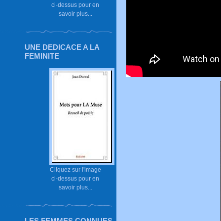
ci-dessus pour en
savoir plus...
UNE DEDICACE A LA
FEMINITE
Cliquez sur l'image
ci-dessus pour en
savoir plus...
LES FEMMES CONNUES