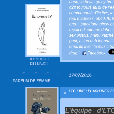
band
,
la bella
,
go by bro
g2b toujours au fil de l’ea
communauté d'ltc live
,
ta
red
,
madness
,
ub40
,
ltc 
breut
,
barcelona gipsy b
reçoit ed
,
étienne daho
,
sex pistols
,
manu katché
park
,
asian dub foundatio
omd
,
ltc live : la music bo
drug !
|
Facebook
|
DES MOTS ET
DES MAUX !
17/07/2016
PARFUM DE FEMME...
LTC LIVE : FLASH INFO / 
L’équipe d’LT