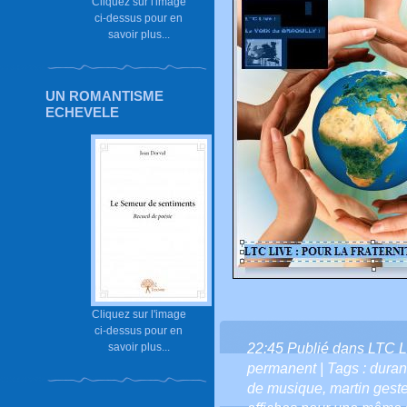
Cliquez sur l'image
ci-dessus pour en
savoir plus...
UN ROMANTISME
ECHEVELE
Cliquez sur l'image
ci-dessus pour en
22:45 Publié dans
LTC L
savoir plus...
permanent
| Tags :
duran
de musique
,
martin geste