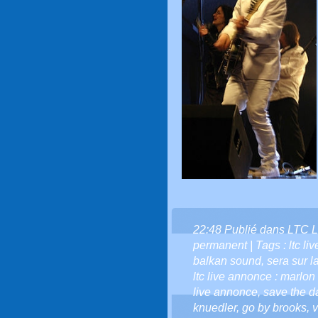
22:48 Publié dans
LTC L
permanent
| Tags :
ltc li
balkan sound
,
sera sur l
ltc live annonce : marlon 
live annonce
,
save the da
knuedler
,
go by brooks
,
v