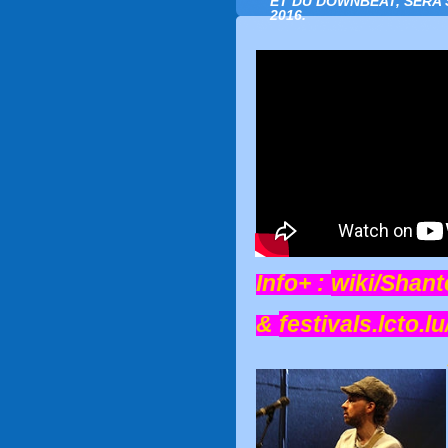
ET DU DOWNBEAT, SERA 
2016.
Info+ :
wiki/Shant
&
festivals.lcto.