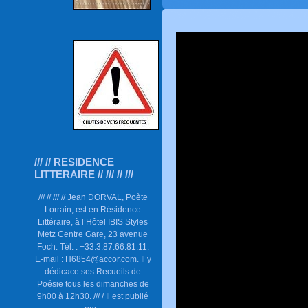
/// // RESIDENCE
LITTERAIRE // /// // ///
/// // /// // Jean DORVAL, Poète
Lorrain, est en Résidence
Littéraire, à l’Hôtel IBIS Styles
Metz Centre Gare, 23 avenue
Foch. Tél. : +33.3.87.66.81.11.
E-mail : H6854@accor.com. Il y
dédicace ses Recueils de
Poésie tous les dimanches de
9h00 à 12h30. /// / Il est publié