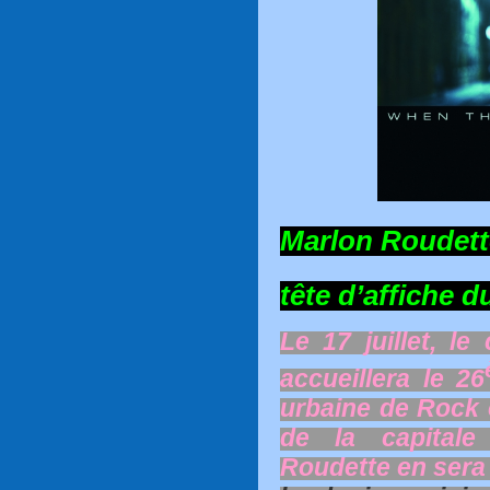
Marlon Roudett
tête d’affiche d
Le 17 juillet, l
accueillera le 26
urbaine de Rock e
de la capitale
Roudette en sera l