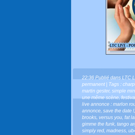
22:36 Publié dans
LTC L
permanent
| Tags :
charp
martin gester
,
simple mi
une même scène
,
festiv
live annonce : marlon rou
annonce
,
save the date !
brooks
,
versus you
,
fat l
gimme the funk
,
tango ar
simply red
,
madness
,
ub