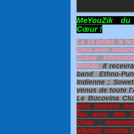
MeYouZik du
Cœur !
Le 16 juillet, le 
plein avec notam
Scène Internat
Monde.
Il recevra
band Ethno-Pu
Indienne ; Sowe
venus de toute l'
Le Bucovina Clu
plus Shantel. Ave
feu avec des i
Chao ; notamme
allumés comme Di