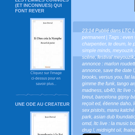
(ET INCONNUES) QUI
FONT REVER
23:14 Publié dans
LTC L
permanent
| Tags :
even 
charpentier
,
te deum
,
le 
simple minds
,
meyouzik 
scène
,
festival meyouzik
annonce : marlon roudette
annonce
,
save the date !
Cliquez sur l'image
brooks
,
versus you
,
fat l
ci-dessus pour en
gimme the funk
,
tango ar
savoir plus...
madness
,
ub40
,
ltc live
breut
,
barcelona gipsy b
reçoit ed
,
étienne daho
,
UNE ODE AU CREATEUR
sex pistols
,
manu katché
park
,
asian dub foundatio
omd
,
ltc live : la music bo
drug !
,
midnight oil
,
fnaïr