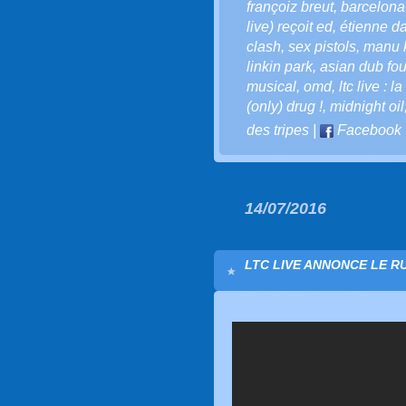
françoiz breut
,
barcelona
live) reçoit ed
,
étienne d
clash
,
sex pistols
,
manu 
linkin park
,
asian dub fou
musical
,
omd
,
ltc live : l
(only) drug !
,
midnight oil
des tripes
|
Facebook
14/07/2016
LTC LIVE ANNONCE LE RU