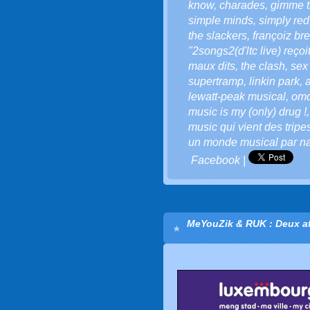
know
,
charades
,
gimme t
simple minds
,
simply red
the slackers
,
françoiz bre
"2songs2(d'ltc live) reçoi
maux dits
,
the clash
,
sex 
supertramp
,
linkin park
,
lewatt-peak musical
,
om
music is my (only) drug !
music qui vient des tripe
un monde musical par na
Facebook
|
MeYouZik & RUK : Deux a