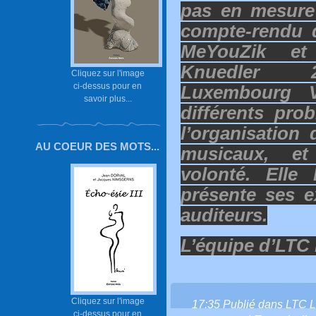
pas en mesure 
compte-rendu d
MeYouZik e
Knuedler 
Cliquez sur l'image
ci-dessus pour en
Luxembourg Vi
savoir plus...
différents pro
l’organisation
AU COEUR DES MOTS...
musicaux, e
volonté. Elle 
présente ses e
auditeurs.
L’équipe d’LTC 
Cliquez sur l'image
17:35 Publié dans
LTC L
ci-dessus pour en