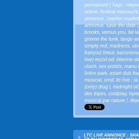
permanent
| Tags :
meyou
scène
,
festival meyouzik
annonce : marlon roudette
annonce
,
save the date !
brooks
,
versus you
,
fat l
gimme the funk
,
tango ar
simply red
,
madness
,
ub
françoiz breut
,
barcelona
live) reçoit ed
,
étienne d
clash
,
sex pistols
,
manu 
linkin park
,
asian dub fou
musical
,
omd
,
ltc live : l
(only) drug !
,
midnight oil
des tripes
,
coldplay
,
hymn
musical par nature !
,
dep
LTC LIVE ANNONCE : SH