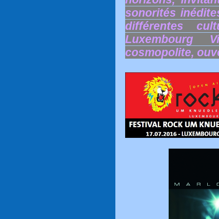
sonorités inédite
différentes cu
Luxembourg Vi
cosmopolite, ouv