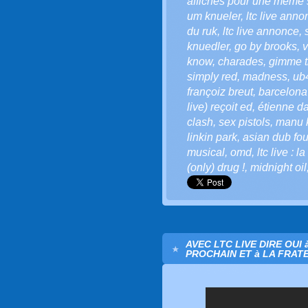
affiches pour une même
um knueler
,
ltc live anno
du ruk
,
ltc live annonce
,
knuedler
,
go by brooks
,
v
know
,
charades
,
gimme t
simply red
,
madness
,
ub
françoiz breut
,
barcelona
live) reçoit ed
,
étienne d
clash
,
sex pistols
,
manu 
linkin park
,
asian dub fou
musical
,
omd
,
ltc live : l
(only) drug !
,
midnight oil
AVEC LTC LIVE DIRE OUI 
PROCHAIN ET à LA FRATE