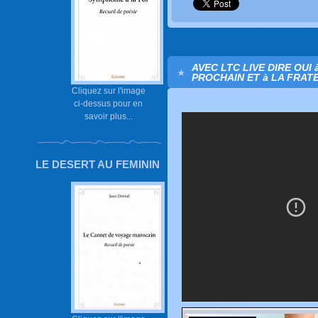
AVEC LTC LIVE DIRE OUI 
PROCHAIN ET à LA FRATE
Cliquez sur l'image
ci-dessus pour en
savoir plus...
LE DESERT AU FEMININ