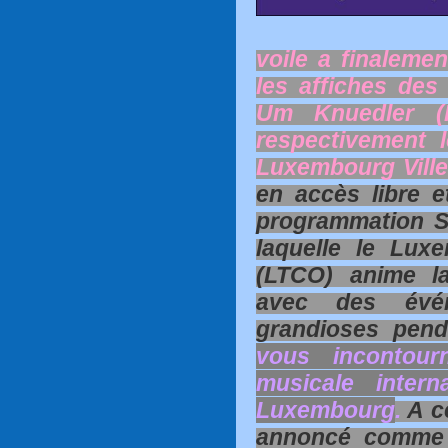
voile a finalemen
les affiches des
Um Knuedler (R
respectivement l
Luxembourg Ville
en accès libre et
programmation S
laquelle le Lux
(LTCO) anime la
avec des événe
grandioses pend
vous incontour
musicale intern
Luxembourg
.
A ce
annoncé comme 