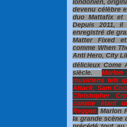
londonien, origina
devenu célèbre 
duo Mattafix et 
Depuis 2011, il
enregistré de gr
Matter Fixed et
comme When The
Anti Hero, City L
délicieux Come 
siècle.
Marlon
musiciens tels 
Attack, Sam Cook
Christopher Cr
comme étant u
Reggae.
Marlon R
la grande scène d
précédé tout au 