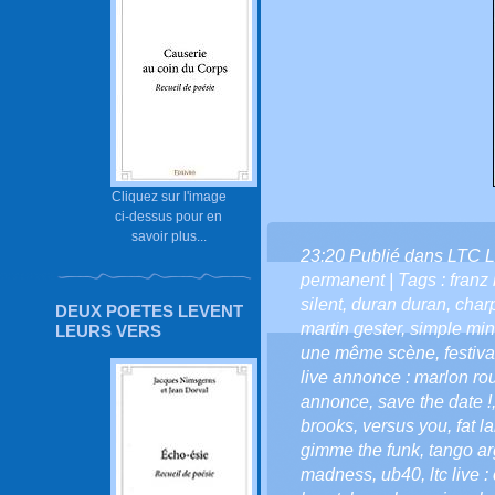
Cliquez sur l'image
ci-dessus pour en
savoir plus...
23:20 Publié dans
LTC L
permanent
| Tags :
franz 
silent
,
duran duran
,
charp
DEUX POETES LEVENT
martin gester
,
simple mi
LEURS VERS
une même scène
,
festiv
live annonce : marlon rou
annonce
,
save the date !
brooks
,
versus you
,
fat l
gimme the funk
,
tango ar
madness
,
ub40
,
ltc live