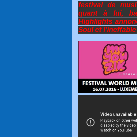
festival de mu
quant à lui, ba
Highlights annonc
Soul et l’ineffabl