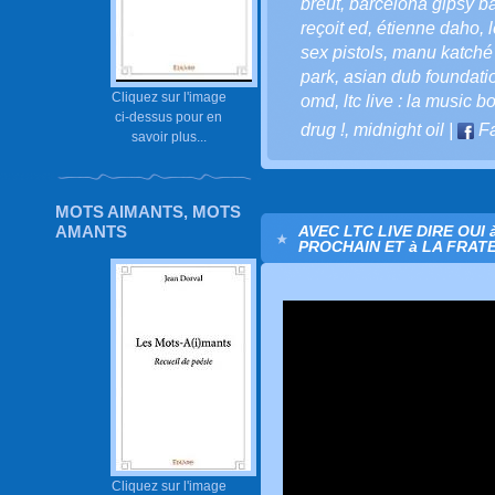
breut
,
barcelona gipsy b
reçoit ed
,
étienne daho
,
sex pistols
,
manu katché
park
,
asian dub foundatio
Cliquez sur l'image
omd
,
ltc live : la music bo
ci-dessus pour en
drug !
,
midnight oil
|
Fa
savoir plus...
MOTS AIMANTS, MOTS
AMANTS
AVEC LTC LIVE DIRE OUI 
PROCHAIN ET à LA FRATE
Cliquez sur l'image