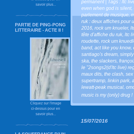
permanent
| Tags :
ltc liv
savoir plus...
even when god is silent
,
parlement de musique
,
m
ruk : deux affiches pou
PARTIE DE PING-PONG
2016
,
rock um knueler
,
l
LITTERAIRE - ACTE II !
tête d'affiche du ruk
,
ltc 
roudette
,
rock um knuedl
band
,
act like you know
,
santiago's dream
,
simply
ska
,
the slackers
,
françoi
le "2songs2(d'ltc live) re
maux dits
,
the clash
,
sex 
supertramp
,
linkin park
,
lewatt-peak musical
,
om
music is my (only) drug !
Cliquez sur l'image
ci-dessus pour en
savoir plus...
15/07/2016