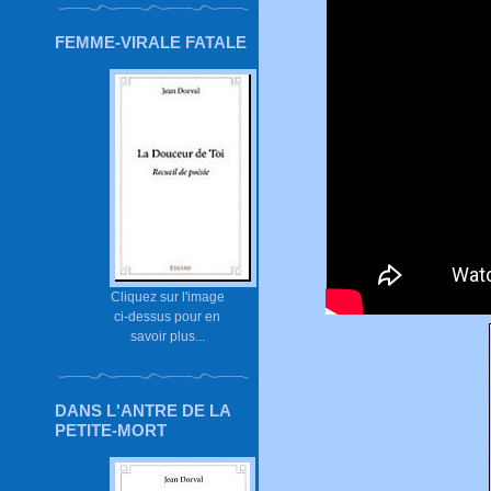
FEMME-VIRALE FATALE
Cliquez sur l'image
ci-dessus pour en
savoir plus...
DANS L'ANTRE DE LA
PETITE-MORT