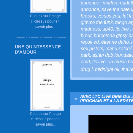
annonce : marlon roudette
annonce
,
save the date !
brooks
,
versus you
,
fat l
Cliquez sur l'image
ci-dessus pour en
gimme the funk
,
tango ar
savoir plus...
madness
,
ub40
,
ltc live
breut
,
barcelona gipsy b
reçoit ed
,
étienne daho
,
UNE QUINTESSENCE
sex pistols
,
manu katché
D'AMOUR
park
,
asian dub foundatio
omd
,
ltc live : la music bo
drug !
,
midnight oil
,
fnaïr
AVEC LTC LIVE DIRE OUI 
PROCHAIN ET à LA FRATE
Cliquez sur l'image
ci-dessus pour en
savoir plus...