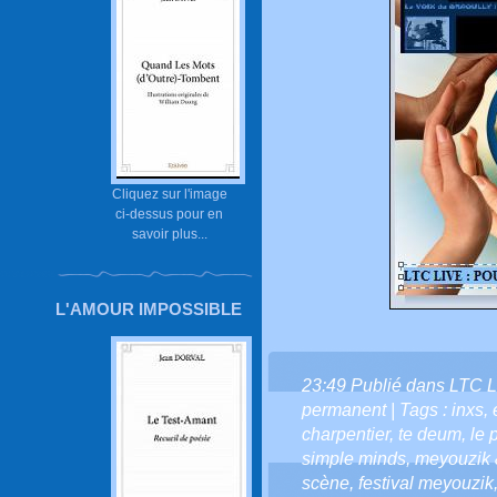
Cliquez sur l'image
ci-dessus pour en
savoir plus...
L'AMOUR IMPOSSIBLE
23:49 Publié dans
LTC L
permanent
| Tags :
inxs
,
charpentier
,
te deum
,
le 
simple minds
,
meyouzik 
scène
,
festival meyouzik