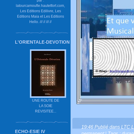
par :
latourcamoufle.hautetfort.com,
Les Editions Edilivre, Les
Editions Maia et Les Editions
Hello. /// // /// //
L'ORIENTALE-DEVOTION
UNE ROUTE DE
LA SOIE
REVISITEE...
19:46 Publié dans
LTC L
ECHO-ESIE IV
permanent
| Tags :
duran