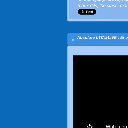
maux dits
,
the clash
,
man
Absolute LTC@LIVE : Et q