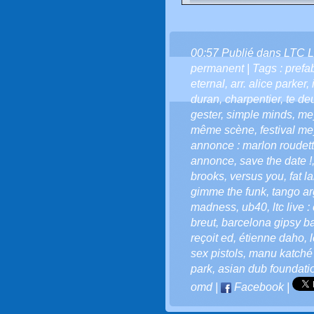
00:57 Publié dans
LTC L
permanent
| Tags :
prefa
eternal
,
arr. alice parker
,
duran
,
charpentier
,
te d
gester
,
simple minds
,
mey
même scène
,
festival m
annonce : marlon roudette
annonce
,
save the date !
brooks
,
versus you
,
fat l
gimme the funk
,
tango ar
madness
,
ub40
,
ltc live
breut
,
barcelona gipsy b
reçoit ed
,
étienne daho
,
sex pistols
,
manu katché
park
,
asian dub foundatio
omd
|
Facebook
|