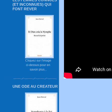
(ET INCONNUES) QUI
FONT REVER
Cliquez sur l'image
ci-dessus pour en
savoir plus...
UNE ODE AU CREATEUR