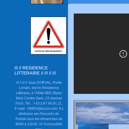
/// // RESIDENCE
LITTERAIRE // /// // ///
/// // /// // Jean DORVAL, Poète
Lorrain, est en Résidence
Littéraire, à l’Hôtel IBIS Styles
Metz Centre Gare, 23 avenue
Foch. Tél. : +33.3.87.66.81.11.
E-mail : H6854@accor.com. Il y
dédicace ses Recueils de
Poésie tous les dimanches de
9h00 à 12h30. /// / Il est publié