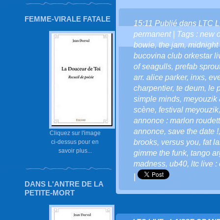
FEMME-VIRALE FATALE
15:11 Publié dans
LTC L
permanent
| Tags :
new o
bowie
,
the jam
,
midnight 
bucovina club orkestar li
of seagulls
,
prefab sprou
arr. alice parker
,
inxs
,
eve
charpentier
,
te deum
,
le 
simple minds
,
meyouzik 
scène
,
festival meyouzik
annonce : marlon roudette
annonce
,
save the date !
Cliquez sur l'image
brooks
,
versus you
,
fat l
ci-dessus pour en
savoir plus...
gimme the funk
,
tango ar
madness
,
ub40
,
ltc live
|
DANS L'ANTRE DE LA
PETITE-MORT