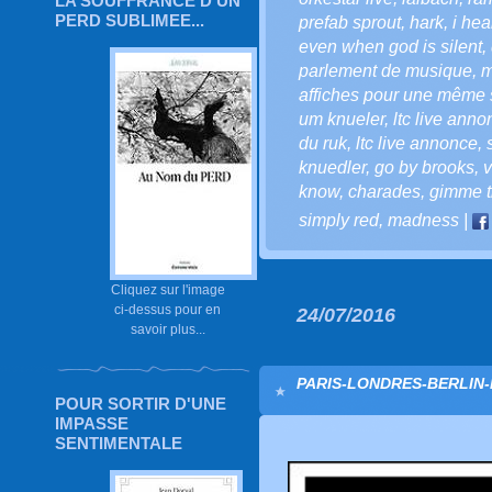
LA SOUFFRANCE D'UN
PERD SUBLIMEE...
prefab sprout
,
hark
,
i hea
even when god is silent
,
parlement de musique
,
m
affiches pour une même
um knueler
,
ltc live anno
du ruk
,
ltc live annonce
,
knuedler
,
go by brooks
,
v
know
,
charades
,
gimme t
simply red
,
madness
|
Cliquez sur l'image
ci-dessus pour en
24/07/2016
savoir plus...
PARIS-LONDRES-BERLIN-
POUR SORTIR D'UNE
IMPASSE
SENTIMENTALE