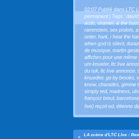
02:07 Publié dans
LTC L
permanent
| Tags :
david
acdc
,
shantel
,
& the buco
rammstein
,
sex pistols
,
a
order
,
hark
,
i hear the ha
when god is silent
,
duran
de musique
,
martin geste
affiches pour une même
um knueler
,
ltc live anno
du ruk
,
ltc live annonce
,
knuedler
,
go by brooks
,
v
know
,
charades
,
gimme t
simply red
,
madness
,
ub
françoiz breut
,
barcelona
live) reçoit ed
,
étienne d
LA scène d'LTC LIve : Re