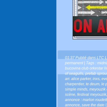
01:37 Publié dans
LTC L
permanent
| Tags :
midnig
bucovina club orkestar li
of seagulls
,
prefab sprou
arr. alice parker
,
inxs
,
eve
charpentier
,
te deum
,
le 
simple minds
,
meyouzik 
scène
,
festival meyouzik
annonce : marlon roudette
annonce
,
save the date !