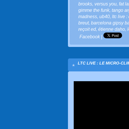
brooks
,
versus you
,
fat l
gimme the funk
,
tango ar
madness
,
ub40
,
ltc live
breut
,
barcelona gipsy b
reçoit ed
,
étienne daho
,
Facebook
|
LTC LIVE : LE MICRO-CL