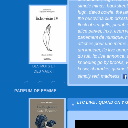
simple minds
,
backstreet
high
,
david bowie
,
the j
the bucovina club orkesta
flock of seagulls
,
prefab 
alice parker
,
inxs
,
even w
parlement de musique
,
m
affiches pour une même
um knueler
,
ltc live anno
du ruk
,
ltc live annonce
,
knuedler
,
go by brooks
,
v
DES MOTS ET
know
,
charades
,
gimme t
DES MAUX !
simply red
,
madness
|
PARFUM DE FEMME...
LTC LIVE : QUAND ON Y 