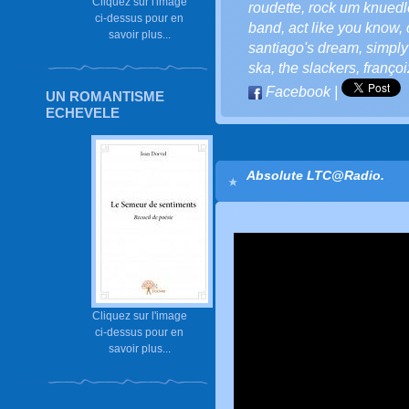
Cliquez sur l'image
roudette
,
rock um knuedl
ci-dessus pour en
band
,
act like you know
,
savoir plus...
santiago's dream
,
simply
ska
,
the slackers
,
françoi
Facebook
|
UN ROMANTISME
ECHEVELE
Absolute LTC@Radio.
Cliquez sur l'image
ci-dessus pour en
savoir plus...