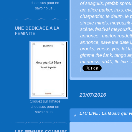
of seagulls
,
prefab sprou
ci-dessus pour en
savoir plus...
arr. alice parker
,
inxs
,
eve
charpentier
,
te deum
,
le 
simple minds
,
meyouzik 
UNE DEDICACE A LA
scène
,
festival meyouzik
FEMINITE
annonce : marlon roudette
annonce
,
save the date !
brooks
,
versus you
,
fat l
gimme the funk
,
tango ar
madness
,
ub40
,
ltc live
|
23/07/2016
Cliquez sur l'image
ci-dessus pour en
savoir plus...
LTC LIVE : La Music qui vi
LES FEMMES CONNUES