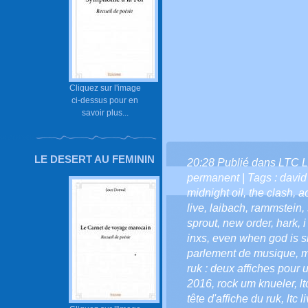
Cliquez sur l'image
ci-dessus pour en
savoir plus...
LE DESERT AU FEMININ
20:28 Publié dans
LTC L
permanent
| Tags :
david
midnight oil
,
the clash
,
a
live
,
laibach
,
rammstein
,
sprout
,
new order
,
hark
,
i
inxs
,
even when god is si
parlement de musique
,
m
ruk : deux affiches pou
2016
,
rock um knueler
,
l
tête d'affiche du ruk
,
ltc 