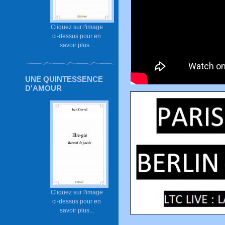
Cliquez sur l'image
ci-dessus pour en
savoir plus...
UNE QUINTESSENCE
D'AMOUR
Cliquez sur l'image
ci-dessus pour en
savoir plus...