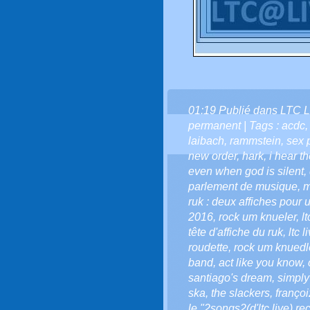
01:19 Publié dans
LTC L
permanent
| Tags :
acdc
laibach
,
rammstein
,
sex 
new order
,
hark
,
i hear t
even when god is silent
,
parlement de musique
,
m
ruk : deux affiches pou
2016
,
rock um knueler
,
l
tête d'affiche du ruk
,
ltc 
roudette
,
rock um knuedl
band
,
act like you know
,
santiago's dream
,
simply
ska
,
the slackers
,
françoi
le "2songs2(d'ltc live) re