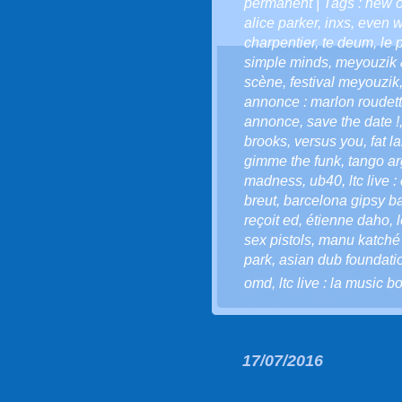
permanent
| Tags :
new o
alice parker
,
inxs
,
even w
charpentier
,
te deum
,
le 
simple minds
,
meyouzik 
scène
,
festival meyouzik
annonce : marlon roudette
annonce
,
save the date !
brooks
,
versus you
,
fat l
gimme the funk
,
tango ar
madness
,
ub40
,
ltc live
breut
,
barcelona gipsy b
reçoit ed
,
étienne daho
,
sex pistols
,
manu katché
park
,
asian dub foundatio
omd
,
ltc live : la music bo
17/07/2016