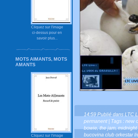
Cliquez sur l'image
ci-dessus pour en
savoir plus...
MOTS AIMANTS, MOTS
AMANTS
14:59 Publié dans
LTC L
permanent
| Tags :
new o
bowie
,
the jam
,
midnight 
bucovina club orkestar li
Cliquez sur l'image