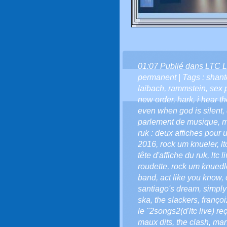
01:07 Publié dans
LTC L
permanent
| Tags :
shant
laibach
,
rammstein
,
sex 
new order
,
hark
,
i hear t
even when god is silent
,
parlement de musique
,
m
ruk : deux affiches pou
2016
,
rock um knueler
,
l
tête d'affiche du ruk
,
ltc 
roudette
,
rock um knuedl
band
,
act like you know
,
santiago's dream
,
simply
ska
,
the slackers
,
françoi
le "2songs2(d'ltc live) re
maux dits
,
the clash
,
man