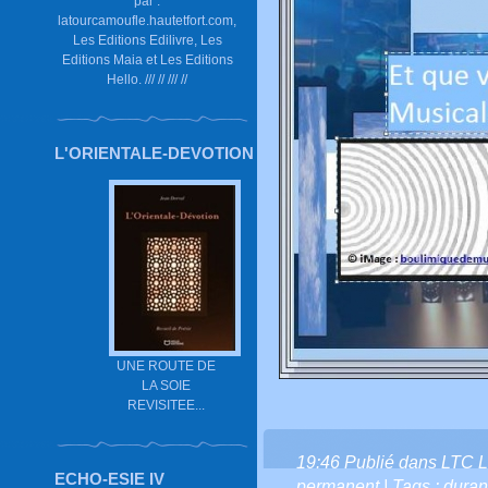
par :
latourcamoufle.hautetfort.com,
Les Editions Edilivre, Les
Editions Maia et Les Editions
Hello. /// // /// //
L'ORIENTALE-DEVOTION
UNE ROUTE DE
LA SOIE
REVISITEE...
19:46 Publié dans
LTC L
ECHO-ESIE IV
permanent
| Tags :
duran