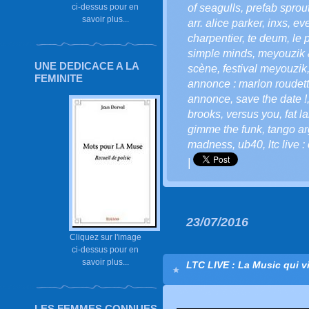
of seagulls
,
prefab sprou
ci-dessus pour en
savoir plus...
arr. alice parker
,
inxs
,
eve
charpentier
,
te deum
,
le 
simple minds
,
meyouzik 
UNE DEDICACE A LA
scène
,
festival meyouzik
FEMINITE
annonce : marlon roudette
annonce
,
save the date !
brooks
,
versus you
,
fat l
gimme the funk
,
tango ar
madness
,
ub40
,
ltc live
|
23/07/2016
Cliquez sur l'image
ci-dessus pour en
savoir plus...
LTC LIVE : La Music qui vi
LES FEMMES CONNUES