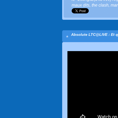
maux dits
,
the clash
,
man
Absolute LTC@LIVE : Et q