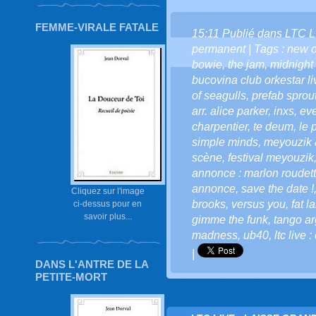
FEMME-VIRALE FATALE
15:11 Publié dans
LTC L
permanent
| Tags :
new o
bowie
,
the jam
,
midnight 
bucovina club orkestar li
of seagulls
,
prefab sprou
arr. alice parker
,
inxs
,
eve
charpentier
,
te deum
,
le 
simple minds
,
meyouzik 
scène
,
festival meyouzik
annonce : marlon roudette
annonce
,
save the date !
Cliquez sur l'image
brooks
,
versus you
,
fat l
ci-dessus pour en
savoir plus...
gimme the funk
,
tango ar
madness
,
ub40
,
ltc live
|
DANS L'ANTRE DE LA
PETITE-MORT