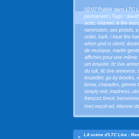
02:07 Publié dans
LTC L
permanent
| Tags :
david
acdc
,
shantel
,
& the buco
rammstein
,
sex pistols
,
a
order
,
hark
,
i hear the ha
when god is silent
,
duran
de musique
,
martin geste
affiches pour une même
um knueler
,
ltc live anno
du ruk
,
ltc live annonce
,
knuedler
,
go by brooks
,
v
know
,
charades
,
gimme t
simply red
,
madness
,
ub
françoiz breut
,
barcelona
live) reçoit ed
,
étienne d
LA scène d'LTC LIve : Re