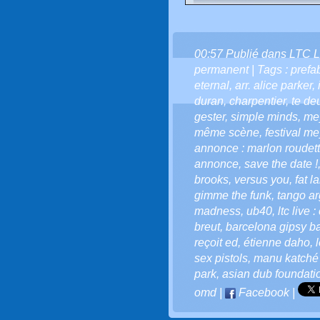
00:57 Publié dans
LTC L
permanent
| Tags :
prefa
eternal
,
arr. alice parker
,
duran
,
charpentier
,
te d
gester
,
simple minds
,
mey
même scène
,
festival m
annonce : marlon roudette
annonce
,
save the date !
brooks
,
versus you
,
fat l
gimme the funk
,
tango ar
madness
,
ub40
,
ltc live
breut
,
barcelona gipsy b
reçoit ed
,
étienne daho
,
sex pistols
,
manu katché
park
,
asian dub foundatio
omd
|
Facebook
|