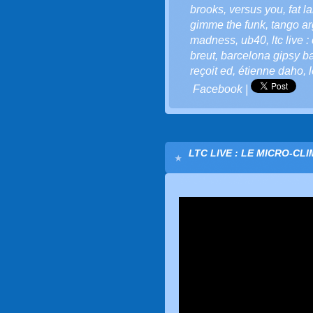
brooks
,
versus you
,
fat l
gimme the funk
,
tango ar
madness
,
ub40
,
ltc live
breut
,
barcelona gipsy b
reçoit ed
,
étienne daho
,
Facebook
|
LTC LIVE : LE MICRO-CL