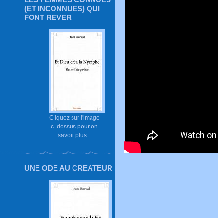
(ET INCONNUES) QUI
FONT REVER
Cliquez sur l'image
ci-dessus pour en
savoir plus...
UNE ODE AU CREATEUR