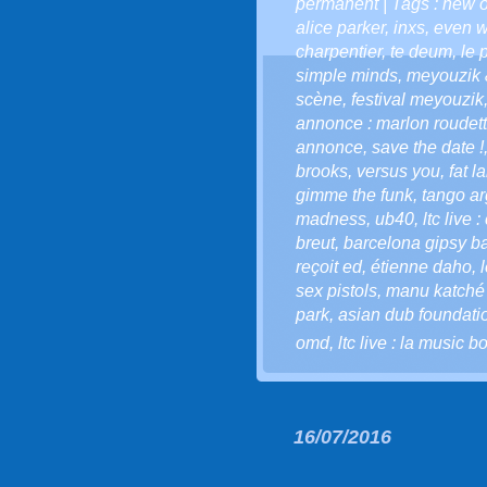
permanent
| Tags :
new o
alice parker
,
inxs
,
even w
charpentier
,
te deum
,
le 
simple minds
,
meyouzik 
scène
,
festival meyouzik
annonce : marlon roudette
annonce
,
save the date !
brooks
,
versus you
,
fat l
gimme the funk
,
tango ar
madness
,
ub40
,
ltc live
breut
,
barcelona gipsy b
reçoit ed
,
étienne daho
,
sex pistols
,
manu katché
park
,
asian dub foundatio
omd
,
ltc live : la music bo
16/07/2016