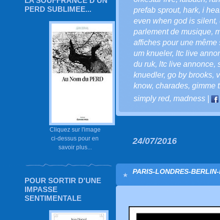
LA SOUFFRANCE D'UN
PERD SUBLIMEE...
prefab sprout
,
hark
,
i hea
even when god is silent
,
parlement de musique
,
m
affiches pour une même
um knueler
,
ltc live anno
du ruk
,
ltc live annonce
,
knuedler
,
go by brooks
,
v
know
,
charades
,
gimme t
simply red
,
madness
|
Cliquez sur l'image
ci-dessus pour en
24/07/2016
savoir plus...
PARIS-LONDRES-BERLIN-
POUR SORTIR D'UNE
IMPASSE
SENTIMENTALE