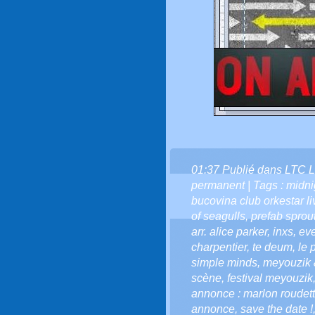
01:37 Publié dans
LTC L
permanent
| Tags :
midnig
bucovina club orkestar li
of seagulls
,
prefab sprou
arr. alice parker
,
inxs
,
eve
charpentier
,
te deum
,
le 
simple minds
,
meyouzik 
scène
,
festival meyouzik
annonce : marlon roudette
annonce
,
save the date !