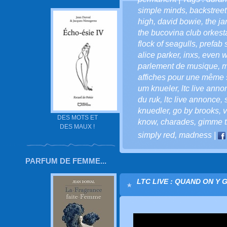
simple minds
,
backstreet
high
,
david bowie
,
the j
the bucovina club orkesta
flock of seagulls
,
prefab 
alice parker
,
inxs
,
even w
parlement de musique
,
m
affiches pour une même
um knueler
,
ltc live anno
du ruk
,
ltc live annonce
,
knuedler
,
go by brooks
,
v
DES MOTS ET
know
,
charades
,
gimme t
DES MAUX !
simply red
,
madness
|
PARFUM DE FEMME...
LTC LIVE : QUAND ON Y 