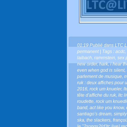
01:19 Publié dans
LTC L
permanent
| Tags :
acdc
laibach
,
rammstein
,
sex 
new order
,
hark
,
i hear t
even when god is silent
,
parlement de musique
,
m
ruk : deux affiches pou
2016
,
rock um knueler
,
l
tête d'affiche du ruk
,
ltc 
roudette
,
rock um knuedl
band
,
act like you know
,
santiago's dream
,
simply
ska
,
the slackers
,
françoi
le "2songs2(d'ltc live) re