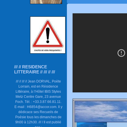
/// // RESIDENCE
LITTERAIRE // /// // ///
/// // /// // Jean DORVAL, Poète
Lorrain, est en Résidence
Littéraire, à l’Hôtel IBIS Styles
Metz Centre Gare, 23 avenue
Foch. Tél. : +33.3.87.66.81.11.
E-mail : H6854@accor.com. Il y
dédicace ses Recueils de
Poésie tous les dimanches de
9h00 à 12h30. /// / Il est publié