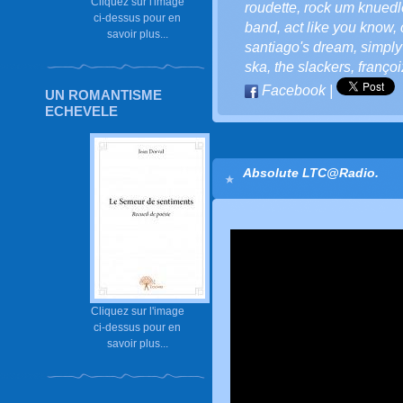
Cliquez sur l'image
roudette
,
rock um knuedl
ci-dessus pour en
band
,
act like you know
,
savoir plus...
santiago's dream
,
simply
ska
,
the slackers
,
françoi
Facebook
|
UN ROMANTISME
ECHEVELE
Absolute LTC@Radio.
Cliquez sur l'image
ci-dessus pour en
savoir plus...