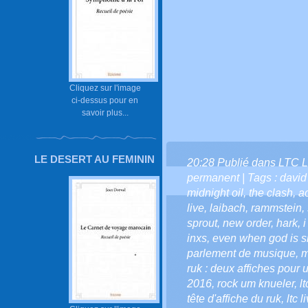
Cliquez sur l'image
ci-dessus pour en
savoir plus...
LE DESERT AU FEMININ
20:28 Publié dans
LTC L
permanent
| Tags :
david
midnight oil
,
the clash
,
a
live
,
laibach
,
rammstein
,
sprout
,
new order
,
hark
,
i
inxs
,
even when god is si
parlement de musique
,
m
ruk : deux affiches pou
2016
,
rock um knueler
,
l
tête d'affiche du ruk
,
ltc 