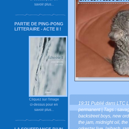
savoir plus...
PARTIE DE PING-PONG
LITTERAIRE - ACTE II !
Cliquez sur l'image
19:31 Publié dans
LTC L
ci-dessus pour en
permanent
| Tags :
savag
savoir plus...
backstreet boys
,
new ord
the jam
,
midnight oil
,
the
orkestar live
,
laibach
,
ra