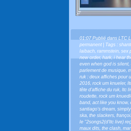
01:07 Publié dans
LTC L
permanent
| Tags :
shant
laibach
,
rammstein
,
sex 
new order
,
hark
,
i hear t
even when god is silent
,
parlement de musique
,
m
ruk : deux affiches pou
2016
,
rock um knueler
,
l
tête d'affiche du ruk
,
ltc 
roudette
,
rock um knuedl
band
,
act like you know
,
santiago's dream
,
simply
ska
,
the slackers
,
françoi
le "2songs2(d'ltc live) re
maux dits
,
the clash
,
man