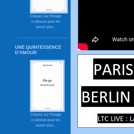
Cliquez sur l'image
ci-dessus pour en
savoir plus...
UNE QUINTESSENCE
D'AMOUR
Cliquez sur l'image
ci-dessus pour en
savoir plus...