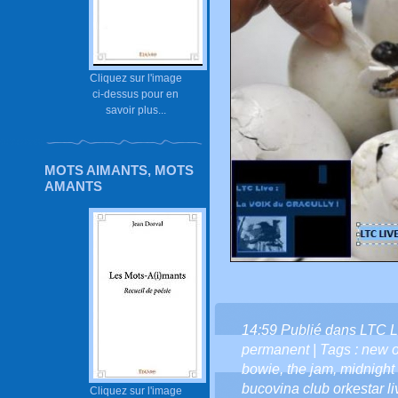
Cliquez sur l'image
ci-dessus pour en
savoir plus...
MOTS AIMANTS, MOTS
AMANTS
14:59 Publié dans
LTC L
permanent
| Tags :
new o
bowie
,
the jam
,
midnight 
bucovina club orkestar li
Cliquez sur l'image