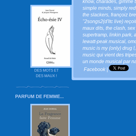
know
,
charades
,
gimme t
simple minds
,
simply red
the slackers
,
françoiz bre
"2songs2(d'ltc live) reçoi
maux dits
,
the clash
,
sex 
supertramp
,
linkin park
,
lewatt-peak musical
,
om
music is my (only) drug !
music qui vient des tripe
un monde musical par na
Facebook
|
DES MOTS ET
DES MAUX !
PARFUM DE FEMME...