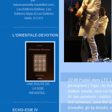
par :
latourcamoufle.hautetfort.com,
Les Editions Edilivre, Les
Editions Maia et Les Editions
Hello. /// // /// //
L'ORIENTALE-DEVOTION
22:48 Publié dans
LTC L
UNE ROUTE DE
permanent
| Tags :
ltc li
LA SOIE
balkan sound
,
sera sur l
REVISITEE...
ltc live annonce : marlon 
live annonce
,
save the da
knuedler
,
go by brooks
,
v
ECHO-ESIE IV