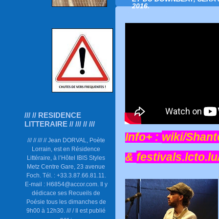
2016.
/// // RESIDENCE
LITTERAIRE // /// // ///
Info+ :
wiki/Shant
/// // /// // Jean DORVAL, Poète
Lorrain, est en Résidence
&
festivals.lcto.
Littéraire, à l’Hôtel IBIS Styles
Metz Centre Gare, 23 avenue
Foch. Tél. : +33.3.87.66.81.11.
E-mail : H6854@accor.com. Il y
dédicace ses Recueils de
Poésie tous les dimanches de
9h00 à 12h30. /// / Il est publié