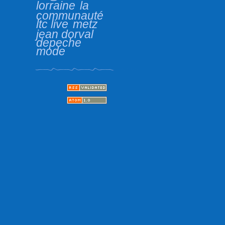
lorraine
la
communauté
ltc live
metz
jean dorval
depeche
mode