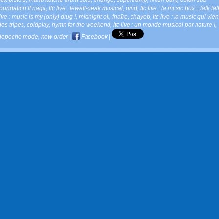
foundation ft naga
,
ltc live : lewatt-peak musical
,
omd
,
ltc live : la music box !
,
talk tal
live : music is my (only) drug !
,
midnight oil
,
fnaïre
,
chayeb
,
ltc live : la music qui vien
des tripes
,
coldplay
,
hymn for the weekend
,
ltc live : un monde musical par nature !
,
depeche mode
,
new order
|
Facebook
|