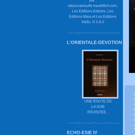
par :
latourcamoufle.hautetfort.com,
Les Editions Edilivre, Les
Editions Maia et Les Editions
Hello. /// // /// //
L'ORIENTALE-DEVOTION
UNE ROUTE DE
LA SOIE
REVISITEE...
ECHO-ESIE IV