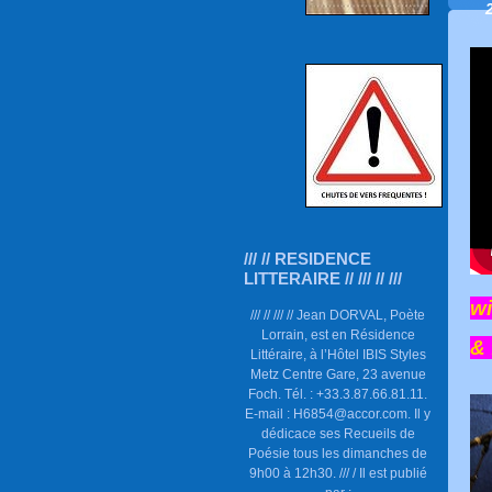
/// // RESIDENCE
LITTERAIRE // /// // ///
wi
/// // /// // Jean DORVAL, Poète
Lorrain, est en Résidence
&
Littéraire, à l’Hôtel IBIS Styles
Metz Centre Gare, 23 avenue
Foch. Tél. : +33.3.87.66.81.11.
E-mail : H6854@accor.com. Il y
dédicace ses Recueils de
Poésie tous les dimanches de
9h00 à 12h30. /// / Il est publié