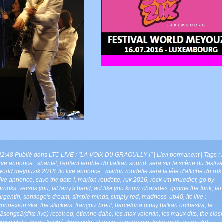
22:48 Publié dans
LTC LIVE : "LA VOIX DU GRAOULLY !"
|
Lien permanent
| Tags :
live annonce : shantel
,
l'enfant terrible du balkan sound
,
sera sur la scène du festiva
world meyouzik 2016
,
ltc live annonce : marlon roudette sera la tête d'affiche du ruk
live annonce
,
save the date !
,
marlon roudette
,
ruk 2016
,
rock um knuedler
,
go by
brooks
,
versus you
,
fat larry's band
,
act like you know
,
charades
,
gimme the funk
,
ta
argentin
,
santiago's dream
,
simple minds
,
simply red
,
madness
,
ub40
,
ltc live :
connexion ska
,
the slackers
,
françoiz breut
,
barcelona gipsy balkan orchestra
,
le
"2songs2(d'ltc live) reçoit ed
,
étienne daho
,
les max valentin
,
les maux dits
,
the clas
sex pistols
,
manu katché drum solo
,
change
,
supertramp
,
linkin park
,
asian dub