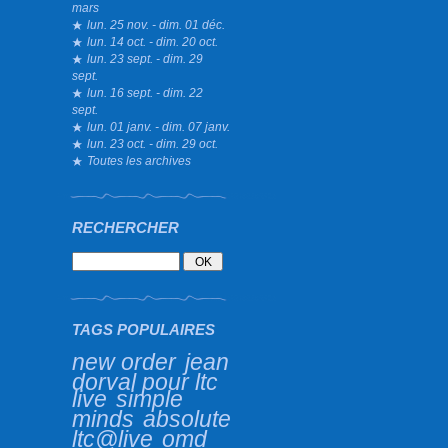
mars
lun. 25 nov. - dim. 01 déc.
lun. 14 oct. - dim. 20 oct.
lun. 23 sept. - dim. 29
sept.
lun. 16 sept. - dim. 22
sept.
lun. 01 janv. - dim. 07 janv.
lun. 23 oct. - dim. 29 oct.
Toutes les archives
RECHERCHER
TAGS POPULAIRES
new order
jean
dorval pour ltc
live
simple
minds
absolute
ltc@live
omd