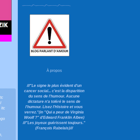
À propos
///"Le signe le plus évident d'un
cancer social... c'est la disparition
du sens de l'humour. Aucune
ltc
dictature n'a toléré le sens de
l
l'humour. Lisez l'Histoire et vous
,
ltc
verrez."
(in "Qui a peur de Virginia
Woolf ?"
d'Edward Franklin Albee)
ngo
///"Les joyeux guérissent toujours."
(François Rabelais)///
h
,