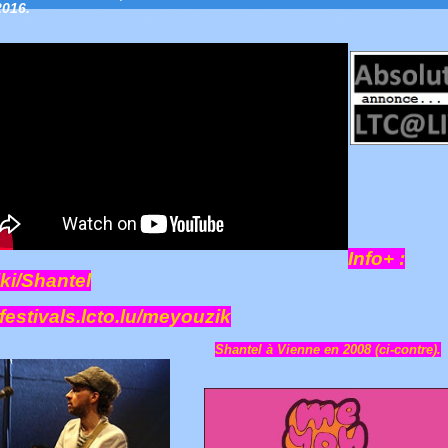
2016.
Info+ :
ki/Shantel
festivals.lcto.lu/meyouzik
Shantel à Vienne en 2008 (ci-contre).