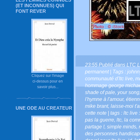
(ET INCONNUES) QUI
FONT REVER
23:55 Publié dans
LTC L
permanent
| Tags :
johnn
Cliquez sur l'image
communauté d'ltc live
,
mi
ci-dessus pour en
hommage george micha
savoir plus...
shade of pale
,
your song
l'hymne à l'amour
,
étien
mike brant
,
laisse-moi t'
UNE ODE AU CREATEUR
cette note | tags : ltc live 
pas la guerre
,
ltc
,
la comm
partage !
,
simple minds
,
des personnes handica