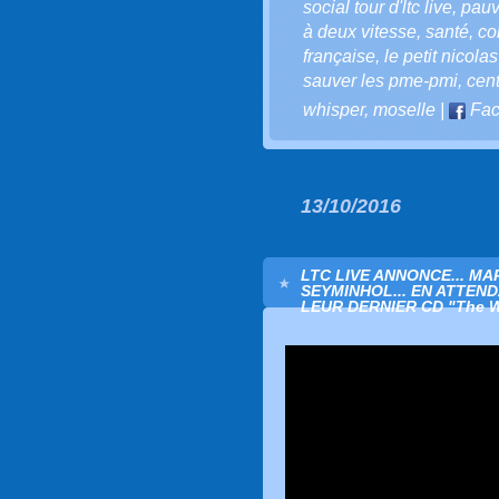
social tour d'ltc live
,
pauv
à deux vitesse
,
santé
,
co
française
,
le petit nicolas
sauver les pme-pmi
,
cen
whisper
,
moselle
|
Fac
13/10/2016
LTC LIVE ANNONCE... MA
SEYMINHOL... EN ATTEND
LEUR DERNIER CD "The Wayw