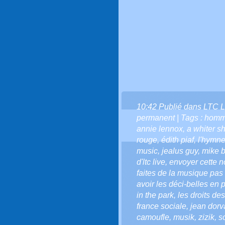
10:42 Publié dans
LTC L
permanent
| Tags :
homm
annie lennox
,
a whiter s
rouge
,
édith piaf
,
l'hymne
music
,
jealus guy
,
mike b
d'ltc live
,
envoyer cette not
faites de la musique pas 
avoir les déci-belles en p
in the park
,
les droits d
france sociale
,
jean dorva
camoufle
,
musik
,
zizik
,
s