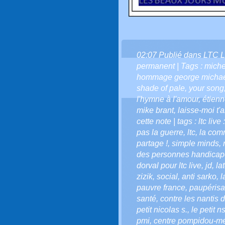
02:07 Publié dans
LTC L
permanent
| Tags :
miche
hommage george micha
shade of pale
,
your song
l'hymne à l'amour
,
étien
mike brant
,
laisse-moi t'
cette note | tags : ltc live 
pas la guerre
,
ltc
,
la comm
partage !
,
simple minds
,
des personnes handica
dorval pour ltc live
,
jd
,
la
zizik
,
social
,
anti sarko
,
l
pauvre france
,
paupérisa
santé
,
contre les nantis
petit nicolas s.
,
le petit n
pmi
,
centre pompidou-m