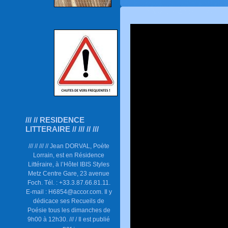
/// // RESIDENCE
LITTERAIRE // /// // ///
/// // /// // Jean DORVAL, Poète
Lorrain, est en Résidence
Littéraire, à l’Hôtel IBIS Styles
Metz Centre Gare, 23 avenue
Foch. Tél. : +33.3.87.66.81.11.
E-mail : H6854@accor.com. Il y
dédicace ses Recueils de
Poésie tous les dimanches de
9h00 à 12h30. /// / Il est publié