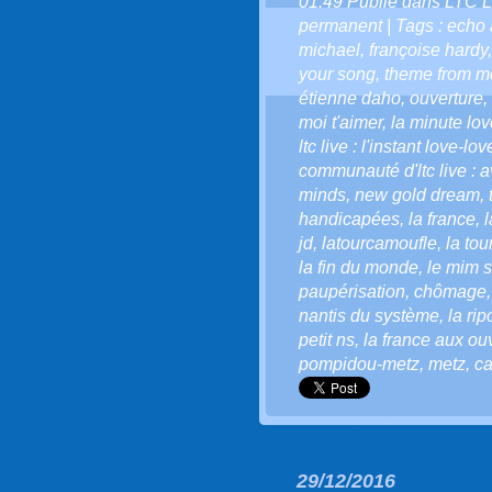
01:49 Publié dans
LTC L
permanent
| Tags :
echo 
michael
,
françoise hardy
your song
,
theme from m
étienne daho
,
ouverture
,
moi t'aimer
,
la minute love
ltc live : l'instant love-lov
communauté d'ltc live : a
minds
,
new gold dream
,
handicapées
,
la france
,
l
jd
,
latourcamoufle
,
la to
la fin du monde
,
le mim so
paupérisation
,
chômage
nantis du système
,
la ri
petit ns
,
la france aux ou
pompidou-metz
,
metz
,
ca
29/12/2016