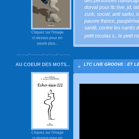
des personnes handica
dorval pour ltc live
,
jd
,
la
zizik
,
social
,
anti sarko
,
l
pauvre france
,
paupérisa
santé
,
contre les nantis
Cliquez sur l'image
petit nicolas s.
,
le petit n
ci-dessus pour en
savoir plus...
AU COEUR DES MOTS...
LTC LIVE GROOVE : ET L
Cliquez sur l'image
ci-dessus pour en