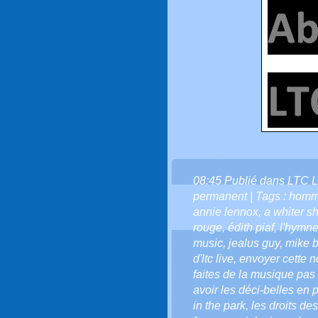
08:45 Publié dans
LTC L
permanent
| Tags :
homm
annie lennox
,
a whiter s
rouge
,
édith piaf
,
l'hymne
music
,
jealus guy
,
mike b
d'ltc live
,
envoyer cette not
faites de la musique pas 
avoir les déci-belles en p
in the park
,
les droits d