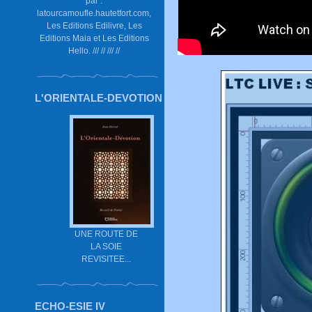
par :
latourcamoufle.hautetfort.com,
Les Editions Edilivre, Les
Editions Maia et Les Editions
Hello. /// // /// //
L'ORIENTALE-DEVOTION
UNE ROUTE DE
LA SOIE
REVISITEE...
ECHO-ESIE IV