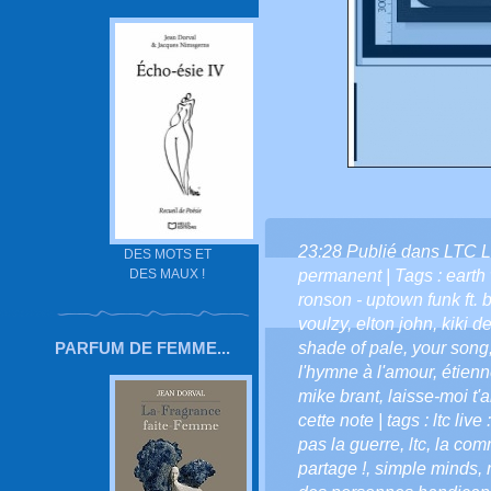
23:28 Publié dans
LTC L
DES MOTS ET
DES MAUX !
permanent
| Tags :
earth 
ronson - uptown funk ft.
voulzy
,
elton john
,
kiki d
PARFUM DE FEMME...
shade of pale
,
your song
l'hymne à l'amour
,
étien
mike brant
,
laisse-moi t'
cette note | tags : ltc live 
pas la guerre
,
ltc
,
la comm
partage !
,
simple minds
,