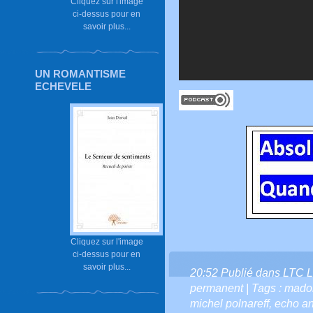
Cliquez sur l'image
ci-dessus pour en
savoir plus...
UN ROMANTISME
ECHEVELE
Cliquez sur l'image
ci-dessus pour en
savoir plus...
20:52 Publié dans
LTC L
permanent
| Tags :
mado
michel polnareff
,
echo a