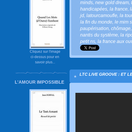
minds
,
new gold dream
,
handicapées
,
la france
,
l
jd
,
latourcamoufle
,
la to
la fin du monde
,
le mim so
paupérisation
,
chômage
nantis du système
,
la ri
petit ns
,
la france aux ou
Cliquez sur l'image
ci-dessus pour en
savoir plus...
LTC LIVE GROOVE : ET L
L'AMOUR IMPOSSIBLE