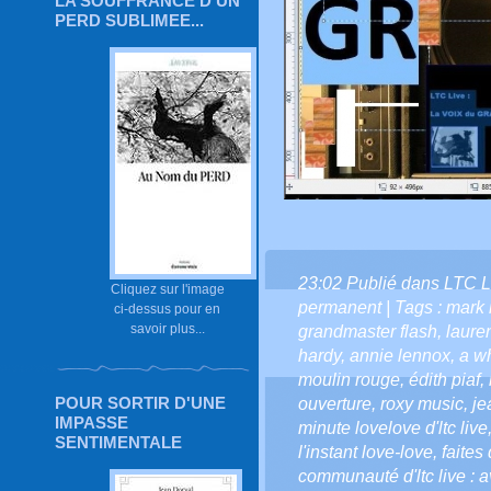
LA SOUFFRANCE D'UN
PERD SUBLIMEE...
23:02 Publié dans
LTC L
Cliquez sur l'image
permanent
| Tags :
mark 
ci-dessus pour en
savoir plus...
grandmaster flash
,
laure
hardy
,
annie lennox
,
a wh
moulin rouge
,
édith piaf
,
POUR SORTIR D'UNE
ouverture
,
roxy music
,
je
IMPASSE
minute lovelove d'ltc live
SENTIMENTALE
l'instant love-love
,
faites
communauté d'ltc live : a