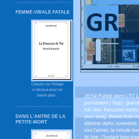
FEMME-VIRALE FATALE
Cliquez sur l'image
ci-dessus pour en
savoir plus...
20:54 Publié dans
LTC L
permanent
| Tags :
grand
kiki dee
,
françoise hardy
DANS L'ANTRE DE LA
your song
,
theme from m
PETITE-MORT
étienne daho
,
ouverture
,
moi t'aimer
,
la minute love
ltc live : l'instant love-lov