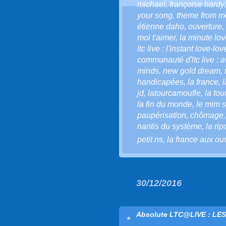
michael
,
françoise hardy
your song
,
theme from m
étienne daho
,
ouverture
,
moi t'aimer
,
la minute love
ltc live : l'instant love-lov
communauté d'ltc live : a
minds
,
new gold dream
,
handicapées
,
la france
,
l
jd
,
latourcamoufle
,
la to
la fin du monde
,
le mim so
paupérisation
,
chômage
nantis du système
,
la ri
petit ns
,
la france aux ou
30/12/2016
Absolute LTC@LIVE : LE