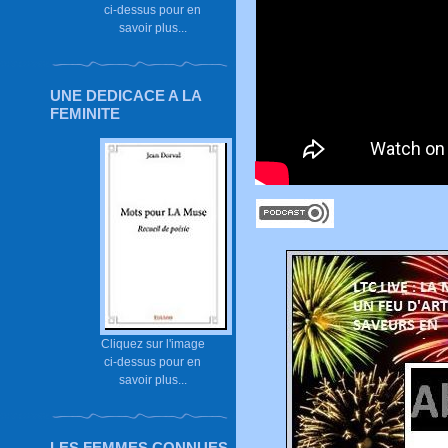
ci-dessus pour en
savoir plus...
UNE DEDICACE A LA
FEMINITE
Cliquez sur l'image
ci-dessus pour en
savoir plus...
LES FEMMES CONNUES