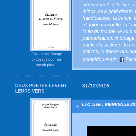
communauté d'ltc live : a
minds
,
new gold dream
,
handicapées
,
la france
,
l
jd
,
latourcamoufle
,
la to
la fin du monde
,
le mim so
paupérisation
,
chômage
nantis du système
,
la ri
petit ns
,
la france aux ou
Cliquez sur l'image
pompidou-metz
|
Face
ci-dessus pour en
savoir plus...
31/12/2016
DEUX POETES LEVENT
LEURS VERS
LTC LIVE : BIENVENUE 201