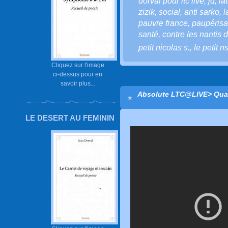
dorval pour ltc live
,
jd
,
la
zizik
,
social
,
anti sarko
,
l
pauvre france
,
paupérisa
santé
,
contre les nantis
petit nicolas s.
,
le petit n
Cliquez sur l'image
ci-dessus pour en
savoir plus...
Absolute LTC@LIVE> Quan
LE DESERT AU FEMININ