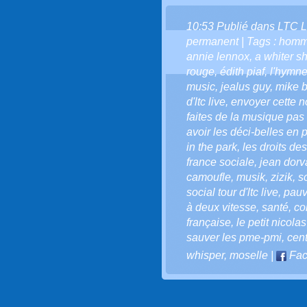
10:53 Publié dans
LTC L
permanent
| Tags :
homm
annie lennox
,
a whiter s
rouge
,
édith piaf
,
l'hymne
music
,
jealus guy
,
mike b
d'ltc live
,
envoyer cette not
faites de la musique pas 
avoir les déci-belles en p
in the park
,
les droits d
france sociale
,
jean dorva
camoufle
,
musik
,
zizik
,
s
social tour d'ltc live
,
pauv
à deux vitesse
,
santé
,
co
française
,
le petit nicolas
sauver les pme-pmi
,
cen
whisper
,
moselle
|
Fac