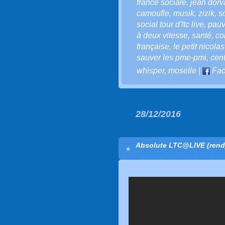
france sociale
,
jean dorva
camoufle
,
musik
,
zizik
,
s
social tour d'ltc live
,
pauv
à deux vitesse
,
santé
,
co
française
,
le petit nicolas
sauver les pme-pmi
,
cen
whisper
,
moselle
|
Fac
28/12/2016
Absolute LTC@LIVE (re