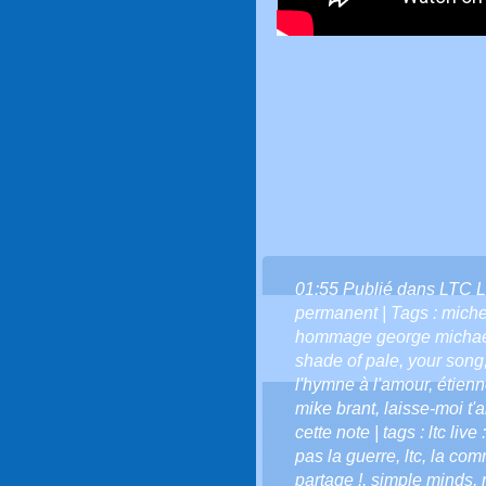
01:55 Publié dans
LTC L
permanent
| Tags :
miche
hommage george micha
shade of pale
,
your song
l'hymne à l'amour
,
étien
mike brant
,
laisse-moi t'
cette note | tags : ltc live 
pas la guerre
,
ltc
,
la comm
partage !
,
simple minds
,