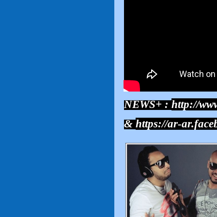
NEWS+ :
http://ww
&
https://ar-ar.