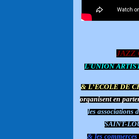
JAZZ
L'UNION ARTIS
& L’ECOLE DE 
organisent en parte
les associations 
SAINT-LOU
& les commerces m