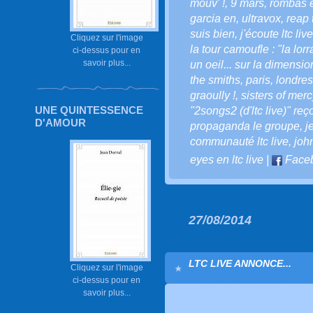
mouv' !
,
9 mars
,
rombas e
garcia en
,
ultravox
,
reap 
suis bien
,
j'écoute ltc live
Cliquez sur l'image
la tour camoufle : "la lo
ci-dessus pour en
savoir plus...
un oeil... sur la dimension 
the smiths
,
paris
,
londres
graoully !
,
sisters of merc
UNE QUINTESSENCE
"2songs2 (d'ltc live)" reç
D'AMOUR
propaganda le groupe
,
j
communauté ltc live
,
joh
eyes en ltc live
|
Face
27/08/2014
LTC LIVE ANNONCE...
Cliquez sur l'image
ci-dessus pour en
savoir plus...