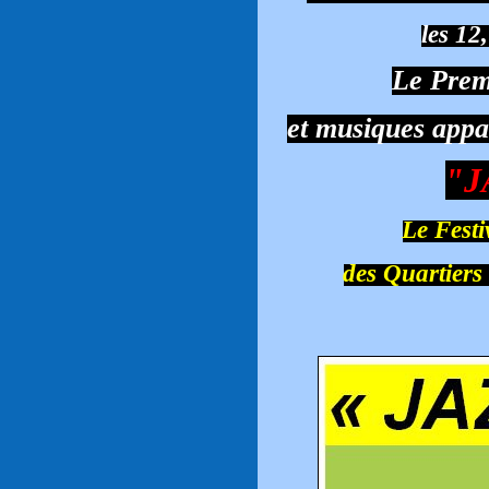
les 12
Le Premi
et musiques appa
"J
Le Festi
des Quartiers 