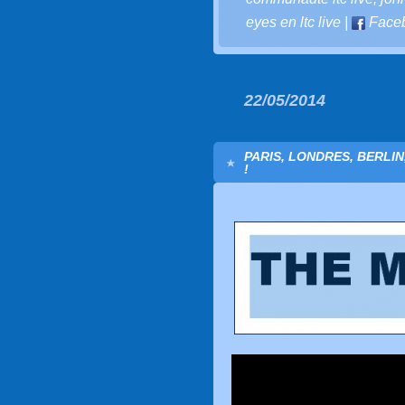
eyes en ltc live
|
Face
22/05/2014
PARIS, LONDRES, BERLIN
!