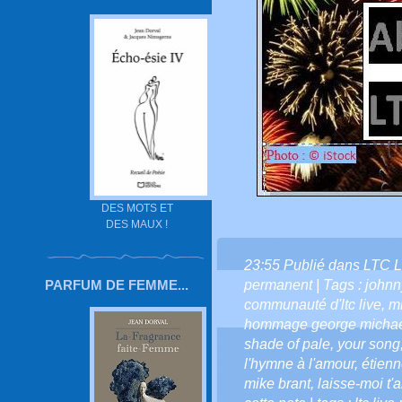
DES MOTS ET
DES MAUX !
23:55 Publié dans
LTC L
permanent
| Tags :
johnn
PARFUM DE FEMME...
communauté d'ltc live
,
mi
hommage george micha
shade of pale
,
your song
l'hymne à l'amour
,
étien
mike brant
,
laisse-moi t'