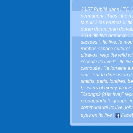
23:57 Publié dans
LTC L
permanent
| Tags :
the m
la nuit ? les brumes !!! ltc
duran duran
,
jean dorval
2014
,
ltc live annonce : 
sacrées."
,
ltc live
,
le mouv
rombas espace culturel -
ultravox
,
reap the wild w
j'écoute ltc live !" - ltc liv
camoufle : "la lorraine a
oeil... sur la dimension ltc
smiths
,
paris
,
londres
,
be
!
,
sisters of mercy
,
ltc liv
"2songs2 (d'ltc live)" reç
propaganda le groupe
,
j
communauté ltc live
,
joh
eyes en ltc live
|
Face