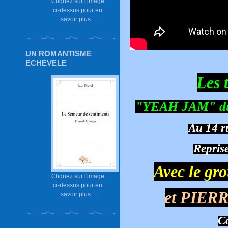
Cliquez sur l'image
ci-dessus pour en
savoir plus...
UN ROMANTISME
ECHEVELE
Les 
"YEAH JAM" du
Au 14 r
Repris
Avec le g
Cliquez sur l'image
ci-dessus pour en
et PIE
savoir plus...
Co