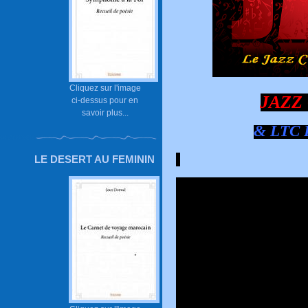
Cliquez sur l'image
JAZZ
ci-dessus pour en
savoir plus...
& LTC L
LE DESERT AU FEMININ