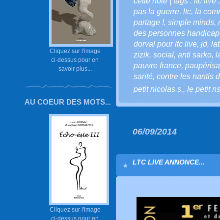
cette note | tags : ltc live 
pas la guerre
,
ltc
,
la comm
partage !
,
simple minds
,
des personnes handica
dorval pour ltc live
,
jd
,
la
Cliquez sur l'image
zizik
,
social
,
anti sarko
,
l
ci-dessus pour en
pauvre france
,
paupérisa
savoir plus...
santé
,
contre les nantis
petit nicolas s.
,
le petit n
AU COEUR DES MOTS...
06/09/2014
LTC LIVE ANNONCE...
Cliquez sur l'image
ci-dessus pour en