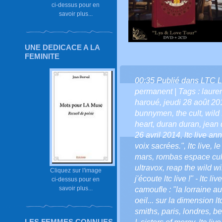
ci-dessus pour en
savoir plus...
UNE DEDICACE A LA
FEMINITE
00:35 Publié dans
LTC L
permanent
| Tags :
laure
haroué
,
jeudi 28 août 20
bunnymen
,
the cult
,
wild
heart
,
duran duran
,
jean 
26 avril 2014
,
ltc live an
voix sacrées."
,
ltc live
,
le
mars
,
rombas espace cult
ultravox
,
reap the wild w
Cliquez sur l'image
j'écoute ltc live !" - ltc liv
ci-dessus pour en
savoir plus...
camoufle : "la lorraine a
oeil... sur la dimension ltc
smiths
,
paris
,
londres
,
be
LES FEMMES CONNUES