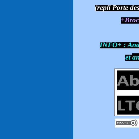
(repli Porte de
+Broc
INFO+ : And
et
an