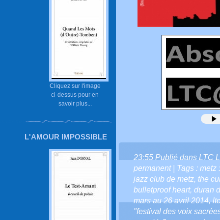
Cliquez sur l'image
ci-dessus pour en
savoir plus...
L'AMOUR IMPOSSIBLE
23:55 Publié dans
LTC L
permanent
| Tags :
metz 
jazz club de metz
,
the cul
bulletproof heart
,
duran 
mars au 26 avril 2014
,
lt
"festival des voix sacrées