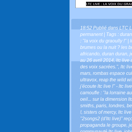
18:52 Publié dans
LTC L
permanent
| Tags :
duran
: "la voix du graoully !" |
brumes ou la nuit ? les bru
africando
,
duran duran
,
j
au 26 avril 2014
,
ltc liv
des voix sacrées."
,
ltc li
mars
,
rombas espace cult
ultravox
,
reap the wild w
j'écoute ltc live !" - ltc liv
camoufle : "la lorraine a
oeil... sur la dimension ltc
smiths
,
paris
,
londres
,
be
!
,
sisters of mercy
,
ltc liv
"2songs2 (d'ltc live)" reç
propaganda le groupe
,
j
communauté ltc live
,
joh