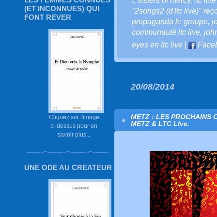
!
,
sisters of mercy
,
ltc liv
(ET INCONNUES) QUI
"2songs2 (d'ltc live)" reç
FONT REVER
propaganda le groupe
,
j
communauté ltc live
,
joh
eyes en ltc live
|
Face
20/08/2014
METZ : LES PROCHAINS
Cliquez sur l'image
METZ & LTC LIve.
ci-dessus pour en
savoir plus...
UNE ODE AU CREATEUR