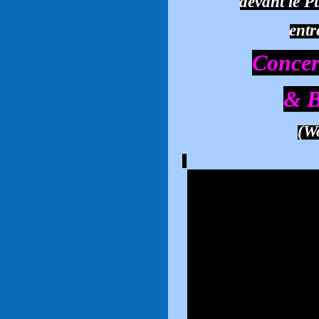
devant le 
entr
Conce
& 
(W