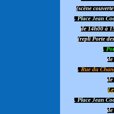
(scène couverte
. Place Jean Co
de 14h00 à 1
(repli Porte de
. Po
de
. Rue du Chan
de
Le
. Place Jean Co
de