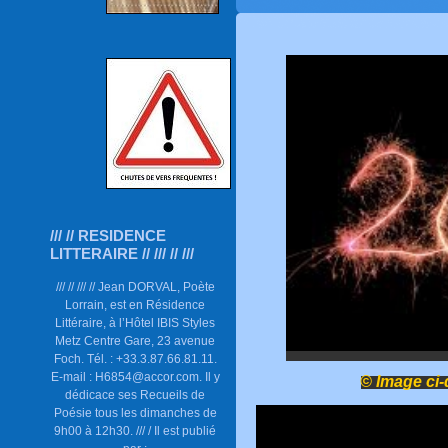
/// // RESIDENCE
LITTERAIRE // /// // ///
/// // /// // Jean DORVAL, Poète
Lorrain, est en Résidence
Littéraire, à l’Hôtel IBIS Styles
Metz Centre Gare, 23 avenue
Foch. Tél. : +33.3.87.66.81.11.
E-mail : H6854@accor.com. Il y
© Image ci
dédicace ses Recueils de
Poésie tous les dimanches de
9h00 à 12h30. /// / Il est publié