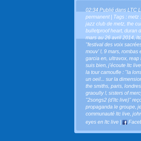
02:34 Publié dans
LTC L
permanent
| Tags :
metz 
jazz club de metz
,
the cul
bulletproof heart
,
duran 
mars au 26 avril 2014
,
lt
"festival des voix sacrées
mouv' !
,
9 mars
,
rombas e
garcia en
,
ultravox
,
reap 
suis bien
,
j'écoute ltc live
la tour camoufle : "la lo
un oeil... sur la dimension 
the smiths
,
paris
,
londres
graoully !
,
sisters of merc
"2songs2 (d'ltc live)" reç
propaganda le groupe
,
j
communauté ltc live
,
joh
eyes en ltc live
|
Face