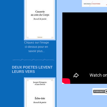
Cliquez sur l'image
ci-dessus pour en
savoir plus...
DEUX POETES LEVENT
LEURS VERS