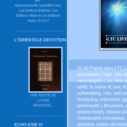
par :
latourcamoufle.hautetfort.com,
Les Editions Edilivre, Les
Editions Maia et Les Editions
Hello. /// // /// //
L'ORIENTALE-DEVOTION
01:40 Publié dans
LTC L
permanent
| Tags :
the o
musicalights !
,
no
,
new o
ub40
,
la scène ltc live
,
lt
schoenberg
,
chic
,
soft ce
UNE ROUTE DE
loving boy
,
indochine
,
ig
LA SOIE
universelle !
,
the police
,
REVISITEE...
simple minds
,
chorale ju
l'immaculée conception
,
direction
,
malou diomèd
ECHO-ESIE IV