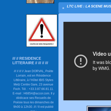
LTC LIVE : LA SCENE MU
/// // RESIDENCE
LITTERAIRE // /// // ///
/// // /// // Jean DORVAL, Poète
Lorrain, est en Résidence
Littéraire, à l’Hôtel IBIS Styles
Metz Centre Gare, 23 avenue
Foch. Tél. : +33.3.87.66.81.11.
E-mail : H6854@accor.com. Il y
dédicace ses Recueils de
Poésie tous les dimanches de
9h00 à 12h30. /// / Il est publié