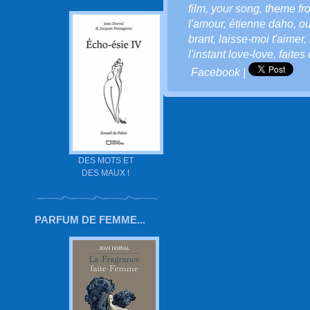
film
,
your song
,
theme fr
l'amour
,
étienne daho
,
ou
brant
,
laisse-moi t'aimer
,
l'instant love-love
,
faites
Facebook
|
DES MOTS ET
DES MAUX !
PARFUM DE FEMME...