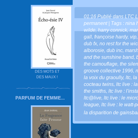
01:16 Publié dans
LTC L
permanent
| Tags :
nina 
wilde
,
harry connick
,
mar
gall
,
françoise hardy
,
vip
dub fx
,
no rest for the wi
alborosie
,
dub inc
,
mars
and the sunshine band
,
the camouflage
,
the sile
groove collective 1996
,
n
DES MOTS ET
DES MAUX !
la voix du graoully
,
ltc
,
la
cocteau twins
,
ltc live : 
the smiths
,
ltc live : l'ins
PARFUM DE FEMME...
ltc@live
,
ltc live : le mic
league
,
ltc live : le watt
la disparition de gainsba