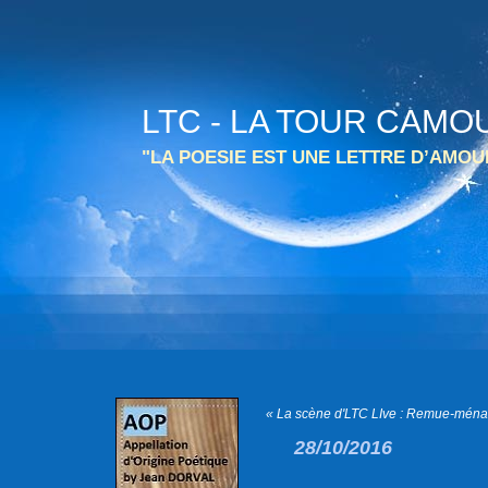
LTC - LA TOUR CAMO
"LA POESIE EST UNE LETTRE D’AMO
« La scène d'LTC LIve : Remue-ménag
28/10/2016