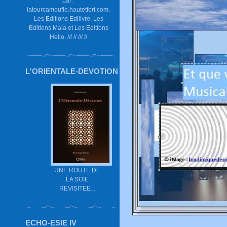
par :
latourcamoufle.hautetfort.com,
Les Editions Edilivre, Les
Editions Maia et Les Editions
Hello. /// // /// //
L'ORIENTALE-DEVOTION
UNE ROUTE DE
LA SOIE
REVISITEE...
ECHO-ESIE IV