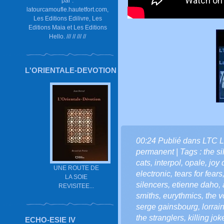
par :
latourcamoufle.hautetfort.com,
Les Editions Edilivre, Les
Editions Maia et Les Editions
Hello. /// // /// //
L'ORIENTALE-DEVOTION
00:24 Publié dans
LTC L
permanent
| Tags :
the s
cats
,
interpol
,
opale
,
joy 
UNE ROUTE DE
electronic
,
tears for fears
LA SOIE
silencers
,
etienne daho
,
REVISITEE...
smiths
,
eurythmics
,
the v
serge gainsbourg
,
lorrai
the stranglers
,
killing jok
ECHO-ESIE IV