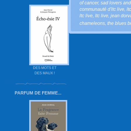
of cancer
,
sad lovers and
communauté d'ltc live
,
lt
ltc live
,
ltc live
,
jean dorv
chameleons
,
the blues b
DES MOTS ET
DES MAUX !
PARFUM DE FEMME...