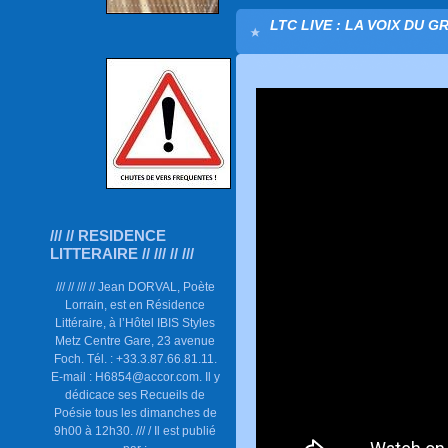
LTC LIVE : LA VOIX DU G
/// // RESIDENCE
LITTERAIRE // /// // ///
/// // /// // Jean DORVAL, Poète
Lorrain, est en Résidence
Littéraire, à l’Hôtel IBIS Styles
Metz Centre Gare, 23 avenue
Foch. Tél. : +33.3.87.66.81.11.
E-mail : H6854@accor.com. Il y
dédicace ses Recueils de
Poésie tous les dimanches de
9h00 à 12h30. /// / Il est publié