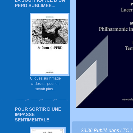
LA SOUFFRANCE D'UN
PERD SUBLIMEE...
Cliquez sur l'image
ci-dessus pour en
savoir plus...
POUR SORTIR D'UNE
IMPASSE
SENTIMENTALE
23:36 Publié dans
LTC L