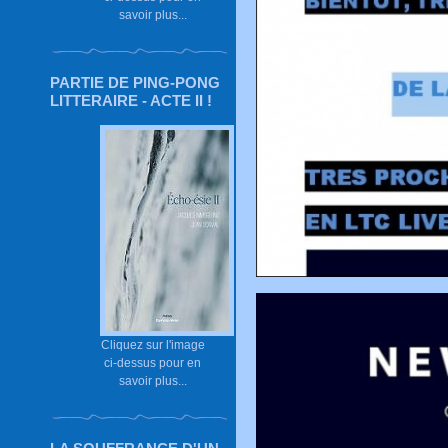
savoir plus...
PARTIE DE PING-PONG
LITTERAIRE - ACTE II !
Cliquez sur l'image
ci-dessus pour en
savoir plus...