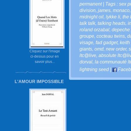
permanent
| Tags :
sex pi
division
,
james
,
monaco
midnight oil
,
lykke li
,
the 
talk talk
,
talking heads
,
i
roland orzabal
,
depeche
groupe
,
cocteau twins
,
d
visage
,
fad gadget
,
keith
giants
,
omd
,
new order
,
s
Cliquez sur l'image
ltc@live
,
absolute ltc@li
ci-dessus pour en
dorval
,
la communauté ltc
savoir plus...
lightning seed
|
Faceb
L'AMOUR IMPOSSIBLE