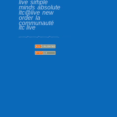
live
simple
minds
absolute
ltc@live
new
order
la
communauté
ltc live