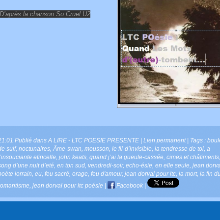
 D’après la chanson So Cruel U2
21:01 Publié dans
A LIRE - LTC POESIE PRESENTE
|
Lien permanent
| Tags :
boul
de suif
,
noctunaires
,
Âme-swan
,
mousson
,
le fil-d’invisible
,
la tendresse de toi
,
a
l’insouciante etincelle
,
john keats
,
quand j’ai la gueule-cassée
,
cimes et châtiments
song d’une nuit d’eté
,
en ton sud
,
vendredi-soir
,
echo-ésie
,
en elle seule
,
jean dorva
poète lorrain
,
eu
,
feu sacré
,
orage
,
feu d'amour
,
jean dorval pour ltc
,
la mort
,
la fin d
romantisme
,
jean dorval pour ltc poésie
|
Facebook
|