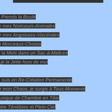
 Prends la Boule
 mes Noirceurs-Animales
 mes Angoisses-Viscérales
 Morceaux-Choisis
 la Mets dans un Sac-à-Malices
 je la Jette hors de moi
 suis en Re-Création Permanente
 mon Chaos, je surgis à Tous-Moments
sique de Chambre en Tête
tre Ténèbres et Plein-Ciel