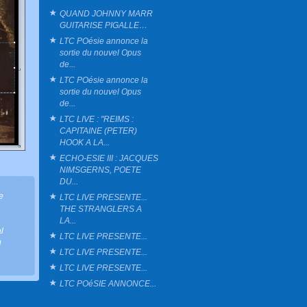
QUAND JOHNNY MARR
GUITARISE PIGALLE…
LTC POésie annonce la
sortie du nouvel Opus
de...
LTC POésie annonce la
sortie du nouvel Opus
de...
LTC LIVE : "REIMS :
CAPITAINE (PETER)
HOOK A LA...
ECHO-ESIE III : JACQUES
NIMSGERNS, POETE
DU...
e
LTC LIVE PRESENTE...
THE STRANGLERS A
,
LA...
l
LTC LIVE PRESENTE...
u
LTC LIVE PRESENTE...
LTC LIVE PRESENTE...
LTC POéSIE ANNONCE...