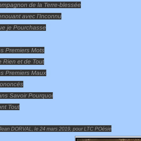
mpagnon de la Terre-blessée
nouant avec l’Inconnu
e je Pourchasse
s Premiers Mots
 Rien et de Tout
s Premiers Maux
rononcés
ns Savoir Pourquoi
nt Tout
Jean DORVAL, le 24 mars 2019, pour LTC POésie