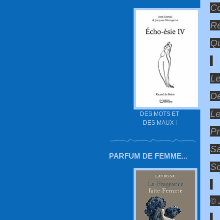
Co
Re
Qu
Le
De
Le
DES MOTS ET
DES MAUX !
P
Sa
PARFUM DE FEMME...
So
© 