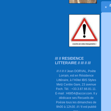
/// // RESIDENCE
LITTERAIRE // /// // ///
/// // /// // Jean DORVAL, Poète
Lorrain, est en Résidence
Littéraire, à l’Hôtel IBIS Styles
Metz Centre Gare, 23 avenue
Foch. Tél. : +33.3.87.66.81.11.
E-mail : H6854@accor.com. Il y
dédicace ses Recueils de
Poésie tous les dimanches de
9h00 à 12h30. /// / Il est publié