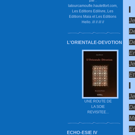
par :
latourcamoufle.hautetfort.com,
Les Editions Edilivre, Les
Editions Maia et Les Editions
Je
Hello. /// // /// //
De
De
L'ORIENTALE-DEVOTION
En
Je
Et
Je
UNE ROUTE DE
De
LA SOIE
REVISITEE...
Mu
En
ECHO-ESIE IV