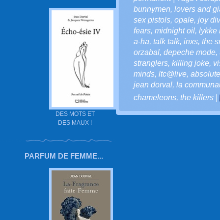
bunnymen
,
lovers and gi
sex pistols
,
opale
,
joy di
fears
,
midnight oil
,
lykke l
a-ha
,
talk talk
,
inxs
,
the s
orzabal
,
depeche mode
,
stranglers
,
killing joke
,
v
minds
,
ltc@live
,
absolute
jean dorval
,
la communaut
chameleons
,
the killers
|
DES MOTS ET
DES MAUX !
PARFUM DE FEMME...