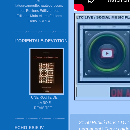
par :
latourcamoufle.hautetfort.com,
Les Editions Edilivre, Les
Editions Maia et Les Editions
Hello. /// // /// //
L'ORIENTALE-DEVOTION
UNE ROUTE DE
LA SOIE
REVISITEE...
21:50 Publié dans
LTC L
ECHO-ESIE IV
permanent
| Tags :
coldp