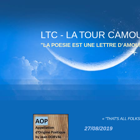
LTC - LA TOUR CAMO
"LA POESIE EST UNE LETTRE D’AMO
« "THAT'S ALL FOLKS 
27/08/2019