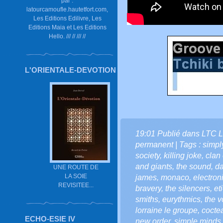
par :
latourcamoufle.hautetfort.com,
Les Editions Edilivre, Les
Editions Maia et Les Editions
Hello. /// // /// //
L'ORIENTALE-DEVOTION
19:01 Publié dans
LTC L
permanent
| Tags :
simpl
society
,
killing joke
,
clan
and giants
,
the sound
,
d
UNE ROUTE DE
LA SOIE
james
,
monaco
,
electron
REVISITEE...
bravery
,
the silencers
,
et
smiths
,
eurythmics
,
the v
lorraine le groupe
,
cocte
ECHO-ESIE IV
new order
,
simple minds