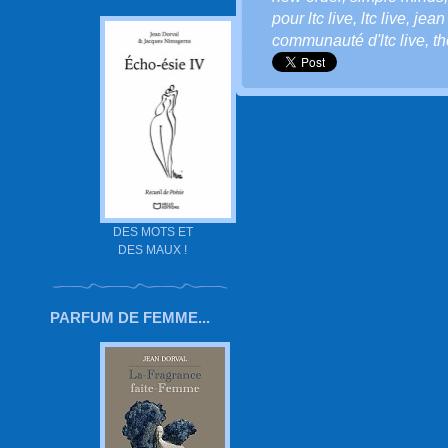
pour ltc live
,
ltc live
,
jean
communauté d'ltc live
,
t
DES MOTS ET
DES MAUX !
PARFUM DE FEMME...