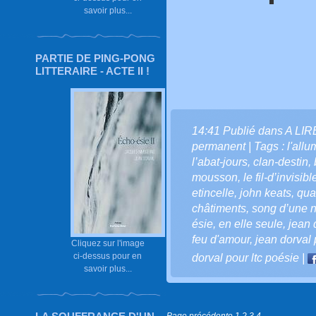
savoir plus...
PARTIE DE PING-PONG
LITTERAIRE - ACTE II !
14:41 Publié dans
A LI
permanent
| Tags :
l'all
l’abat-jours
,
clan-destin
,
mousson
,
le fil-d’invisibl
etincelle
,
john keats
,
qua
châtiments
,
song d’une n
ésie
,
en elle seule
,
jean 
feu d'amour
,
jean dorval 
Cliquez sur l'image
ci-dessus pour en
dorval pour ltc poésie
|
savoir plus...
Page précédente
1
2
3
4