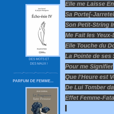
Elle me Laisse En
Sa Porte[-Jarretel
Son Petit-String 
Me Fait les Yeux
Elle Touche du D
La Pointe de ses 
DES MOTS ET
DES MAUX !
Pour me Signifier
Que l’Heure est 
PARFUM DE FEMME...
De Lui Tomber da
Effet Femme-Fatal