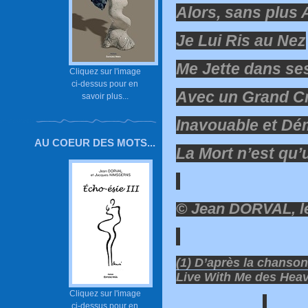
Alors, sans plus 
Je Lui Ris au Nez
Me Jette dans se
Cliquez sur l'image
ci-dessus pour en
Avec un Grand Cri
savoir plus...
Inavouable et Dé
AU COEUR DES MOTS...
La Mort n’est qu
© Jean DORVAL, le
(1) D’après la chanso
Live With Me des Hea
Cliquez sur l'image
ci-dessus pour en