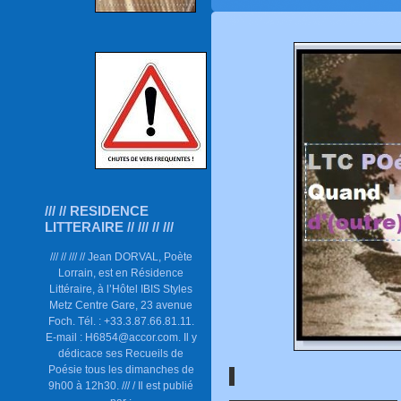
/// // RESIDENCE
LITTERAIRE // /// // ///
/// // /// // Jean DORVAL, Poète
Lorrain, est en Résidence
Littéraire, à l’Hôtel IBIS Styles
Metz Centre Gare, 23 avenue
Foch. Tél. : +33.3.87.66.81.11.
E-mail : H6854@accor.com. Il y
dédicace ses Recueils de
Poésie tous les dimanches de
9h00 à 12h30. /// / Il est publié