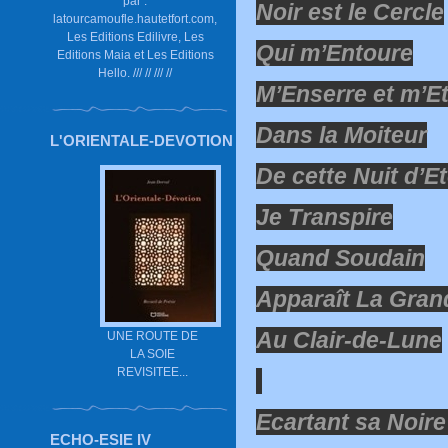
par :
Noir est le Cercle
latourcamoufle.hautetfort.com,
Les Editions Edilivre, Les
Qui m’Entoure
Editions Maia et Les Editions
Hello. /// // /// //
M’Enserre et m’E
Dans la Moiteur
L'ORIENTALE-DEVOTION
De cette Nuit d’E
Je Transpire
Quand Soudain
Apparaît La Gra
Au Clair-de-Lune
UNE ROUTE DE
LA SOIE
REVISITEE...
Ecartant sa Noir
ECHO-ESIE IV