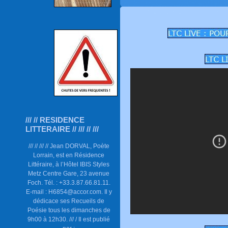
/// // RESIDENCE
LITTERAIRE // /// // ///
/// // /// // Jean DORVAL, Poète
Lorrain, est en Résidence
Littéraire, à l’Hôtel IBIS Styles
Metz Centre Gare, 23 avenue
Foch. Tél. : +33.3.87.66.81.11.
E-mail : H6854@accor.com. Il y
dédicace ses Recueils de
Poésie tous les dimanches de
9h00 à 12h30. /// / Il est publié