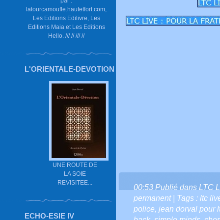
par :
latourcamoufle.hautetfort.com,
Les Editions Edilivre, Les
Editions Maia et Les Editions
Hello. /// // /// //
L'ORIENTALE-DEVOTION
UNE ROUTE DE
LA SOIE
REVISITEE...
00:53 Publié dans
LTC L
permanent
| Tags :
ltc li
police
,
jean dorval pour lt
ECHO-ESIE IV
back
,
simple minds
,
chor