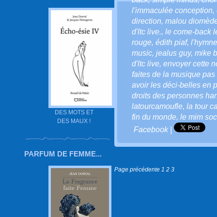
l'immaculée conception
,
direction
,
malou diomèd
d'ltc live.
,
le come-back le
rouge
,
édith piaf
,
l'hymne
music
,
jealus guy
,
mike b
d'ltc live
,
envoyer cette not
faites de la musique pas 
avoir les déci-belles en p
droits des personnes ha
latourcamoufle
,
la tour 
DES MOTS ET
fin du monde
,
le mim soci
DES MAUX !
Facebook
|
PARFUM DE FEMME...
Page précédente
1
2
3