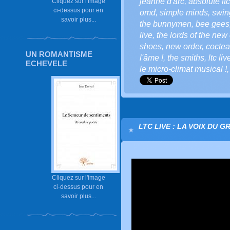
jeanne d'arc
,
absolute lt
Cliquez sur l'image
ci-dessus pour en
omd
,
simple minds
,
swin
savoir plus...
the bunnymen
,
bee gees
live
,
the lords of the new
shoes
,
new order
,
coctea
UN ROMANTISME
l'âme !
,
the smiths
,
ltc liv
ECHEVELE
le micro-climat musical !
LTC LIVE : LA VOIX DU G
Cliquez sur l'image
ci-dessus pour en
savoir plus...