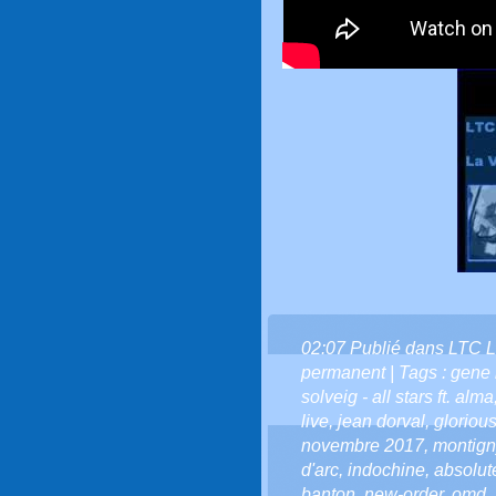
02:07 Publié dans
LTC L
permanent
| Tags :
gene 
solveig - all stars ft. alma
live
,
jean dorval
,
gloriou
novembre 2017
,
montign
d'arc
,
indochine
,
absolute
banton
,
new-order
,
omd
,