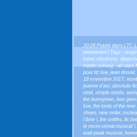
20:28 Publié dans
LTC L
permanent
| Tags :
serge
band
,
electronic
,
depech
martin solveig - all stars 
pour ltc live
,
jean dorval
,
18 novembre 2017
,
mont
jeanne d'arc
,
absolute lt
omd
,
simple minds
,
swin
the bunnymen
,
bee gees
live
,
the lords of the new
shoes
,
new order
,
coctea
l'âme !
,
the smiths
,
ltc liv
le micro-climat musical !
watt-peak musical
,
homma