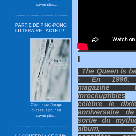
savoir plus...
PARTIE DE PING-PONG
LITTERAIRE - ACTE II !
. The Queen is b
- En 1996,
magazine L
Inrockuptibles
célèbre le dixi
Cliquez sur l'image
ci-dessus pour en
anniversaire de
savoir plus...
sortie du mythi
album, qu'