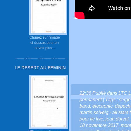
Cliquez sur l'image
ci-dessus pour en
savoir plus...
LE DESERT AU FEMININ
22:36 Publié dans
LTC L
permanent
| Tags :
serge
band
,
electronic
,
depech
martin solveig - all stars 
pour ltc live
,
jean dorval
,
18 novembre 2017
,
mont