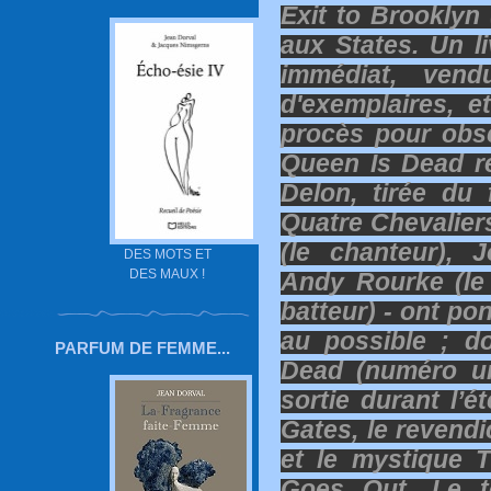
Exit to Brooklyn 
aux States. Un l
immédiat, ven
d'exemplaires, 
procès pour obsc
Queen Is Dead r
Delon, tirée du 
Quatre Chevaliers
(le chanteur), J
DES MOTS ET
DES MAUX !
Andy Rourke (le 
batteur) - ont po
au possible ; d
PARFUM DE FEMME...
Dead (numéro un
sortie durant l’é
Gates, le revendi
et le mystique 
Goes Out. Le t