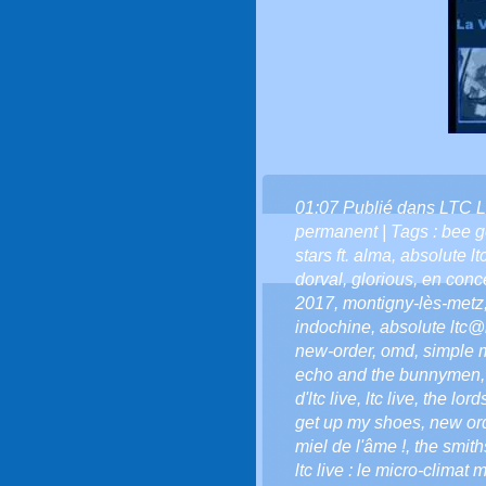
01:07 Publié dans
LTC L
permanent
| Tags :
bee 
stars ft. alma
,
absolute lt
dorval
,
glorious
,
en conc
2017
,
montigny-lès-metz
indochine
,
absolute ltc@l
new-order
,
omd
,
simple 
echo and the bunnymen
d'ltc live
,
ltc live
,
the lord
get up my shoes
,
new or
miel de l'âme !
,
the smith
ltc live : le micro-climat 