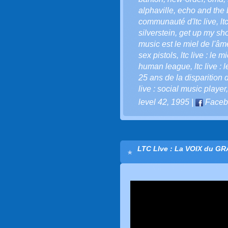
alphaville
,
echo and the
communauté d'ltc live
,
lt
silverstein
,
get up my sh
music est le miel de l'âm
sex pistols
,
ltc live : le 
human league
,
ltc live :
25 ans de la disparition 
live : social music player
level 42
,
1995
|
Faceb
LTC LIve : La VOIX du G