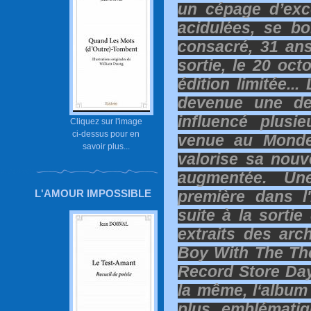
un cépage d’exce
acidulées, se bo
consacré, 31 ans
sortie, le 20 oct
édition limitée..
devenue une de
influencé plusi
Cliquez sur l'image
ci-dessus pour en
venue au Monde
savoir plus...
valorise sa nouv
augmentée. Un
L'AMOUR IMPOSSIBLE
première dans l'
suite à la sortie
extraits des ar
Boy With The Tho
Record Store Day
la même, l‘albu
plus emblémati