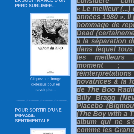
considère co
LA SOUFFRANCE D'UN
PERD SUBLIMEE...
« Le meilleur (...)
années 1980 ». Il
hommage de repri
Dead (certaineme
à la séparation d
dans lequel tous 
les meilleurs 
moment ; a
réinterprétati
Cliquez sur l'image
novatrices à la f
ci-dessus pour en
de The Boo Radl
savoir plus...
Billy Bragg (N
Placebo (Bigmout
POUR SORTIR D'UNE
(The Boy with a Th
IMPASSE
album qui ne s’
SENTIMENTALE
comme les Grand