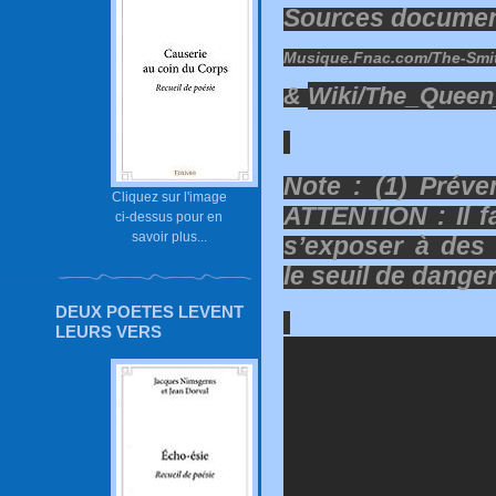
Sources document
Musique.Fnac.com/The-Smith
&
Wiki/The_Queen
Note : (1) Préve
Cliquez sur l'image
ATTENTION : Il f
ci-dessus pour en
savoir plus...
s’exposer à des
le seuil de danger
DEUX POETES LEVENT
LEURS VERS