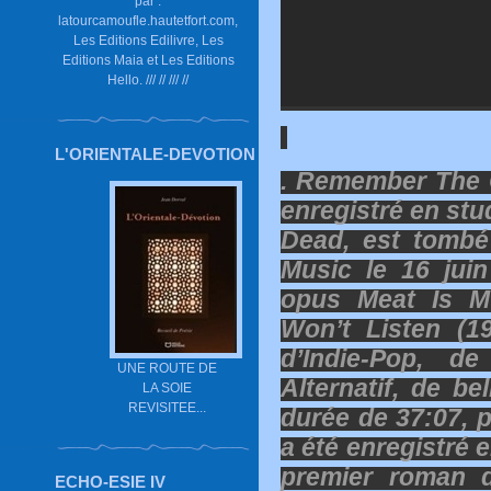
par :
latourcamoufle.hautetfort.com,
Les Editions Edilivre, Les
Editions Maia et Les Editions
Hello. /// // /// //
L'ORIENTALE-DEVOTION
. Remember The 
enregistré en stu
Dead, est tombé
Music le 16 juin
opus Meat Is M
Won’t Listen (1
d’Indie-Pop, d
UNE ROUTE DE
Alternatif, de b
LA SOIE
REVISITEE...
durée de 37:07, 
a été enregistré e
premier roman d
ECHO-ESIE IV