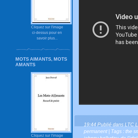
Cliquez sur l'image
ci-dessus pour en
savoir plus...
MOTS AIMANTS, MOTS
AMANTS
19:44 Publié dans
LTC L
permanent
| Tags :
the s
Cliquez sur l'image