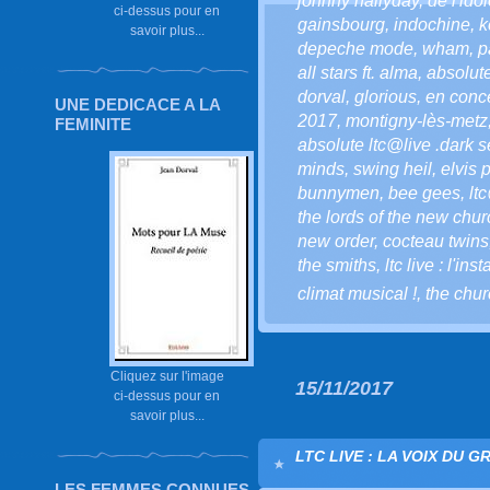
johnny hallyday
,
de l'ido
ci-dessus pour en
gainsbourg
,
indochine
,
k
savoir plus...
depeche mode
,
wham
,
p
all stars ft. alma
,
absolute
dorval
,
glorious
,
en conc
UNE DEDICACE A LA
2017
,
montigny-lès-metz
FEMINITE
absolute ltc@live .dark s
minds
,
swing heil
,
elvis 
bunnymen
,
bee gees
,
lt
the lords of the new chur
new order
,
cocteau twins
the smiths
,
ltc live : l'ins
climat musical !
,
the chu
Cliquez sur l'image
15/11/2017
ci-dessus pour en
savoir plus...
LTC LIVE : LA VOIX DU G
LES FEMMES CONNUES