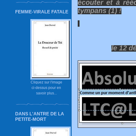
écouter et à rééc
tympans (1) !
FEMME-VIRALE FATALE
le 12 d
Cliquez sur l'image
ci-dessus pour en
savoir plus...
DANS L'ANTRE DE LA
PETITE-MORT