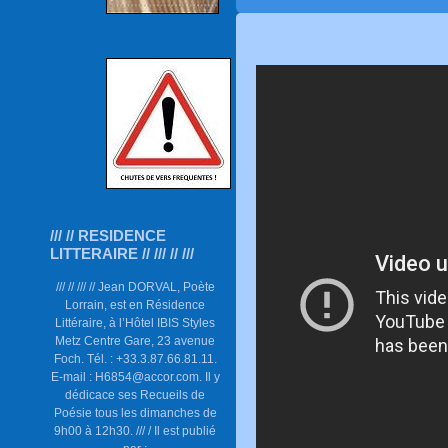
/// // RESIDENCE
LITTERAIRE // /// // ///
/// // /// // Jean DORVAL, Poète
Lorrain, est en Résidence
Littéraire, à l’Hôtel IBIS Styles
Metz Centre Gare, 23 avenue
Foch. Tél. : +33.3.87.66.81.11.
E-mail : H6854@accor.com. Il y
dédicace ses Recueils de
Poésie tous les dimanches de
9h00 à 12h30. /// / Il est publié