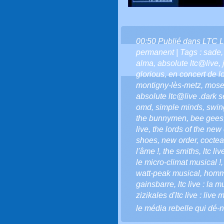
00:50 Publié dans
LTC L
permanent
| Tags :
sade
alma
,
absolute ltc@live
,
glorious
,
en concert de 
montigny-lès-metz
,
mose
absolute ltc@live .dark s
omd
,
simple minds
,
swin
the bunnymen
,
bee gees
live
,
the lords of the new
shoes
,
new order
,
coctea
l'âme !
,
the smiths
,
ltc liv
le micro-climat musical !
watt-peak musical
,
homma
gainsbarre
,
ltc live : la 
zizikales d'ltc live : live 
le média rebelle qui dé-n