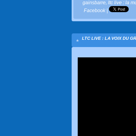
gainsbarre
,
ltc live : la 
Facebook
|
LTC LIVE : LA VOIX DU G