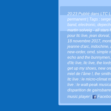
20:23 Publié dans
LTC L
permanent
| Tags :
serge
band
,
electronic
,
depech
martin solveig - all stars 
pour ltc live
,
jean dorval
,
18 novembre 2017
,
mont
jeanne d'arc
,
indochine
,
new-order
,
omd
,
simple 
echo and the bunnymen
d'ltc live
,
ltc live
,
the lord
get up my shoes
,
new or
miel de l'âme !
,
the smith
ltc live : le micro-climat 
live : le watt-peak musica
disparition de gainsbarre
music player
|
Facebo