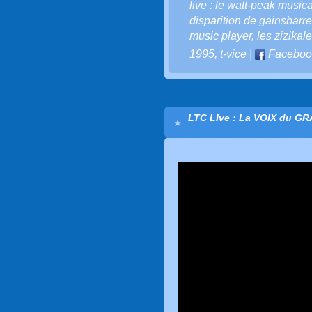
live : le watt-peak musica
disparition de gainsbarre
music player
,
les zizikale
1995
,
t-vice
|
Faceboo
LTC LIve : La VOIX du G