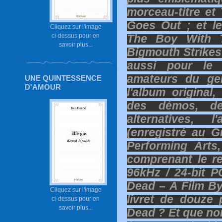
morceau-titre et
Goes Out ; et le
Cliquez sur l'image
ci-dessus pour en
The Boy With T
savoir plus...
Bigmouth Strikes
aussi pour le
amateurs du ge
UNE QUINTESSENCE
D'AMOUR
l'album original,
des démos, de
alternatives,
(enregistré au 
Performing Arts
comprenant le r
96kHz / 24-bit 
Dead – A Film By
Cliquez sur l'image
livret de douze
ci-dessus pour en
savoir plus...
Dead ? Et que non