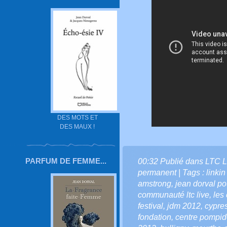
DES MOTS ET
DES MAUX !
PARFUM DE FEMME...
00:32 Publié dans
LTC L
permanent
| Tags :
linkin
amstrong
,
jean dorval pou
communauté ltc live
,
les 
festival
,
jdm 2012
,
cypres
fondation
,
centre pompi