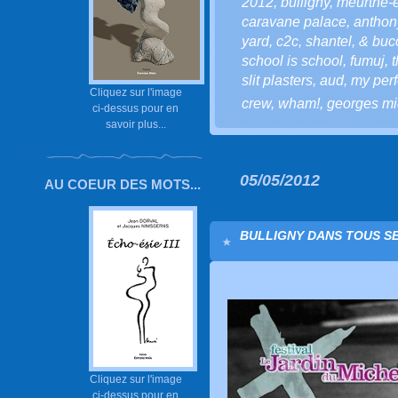
2012
,
bulligny
,
meurthe-e
caravane palace
,
anthon
yard
,
c2c
,
shantel
,
& buco
school is school
,
fumuj
,
slit plasters
,
aud
,
my perf
Cliquez sur l'image
crew
,
wham!
,
georges mi
ci-dessus pour en
savoir plus...
05/05/2012
AU COEUR DES MOTS...
BULLIGNY DANS TOUS SES
Cliquez sur l'image
ci-dessus pour en