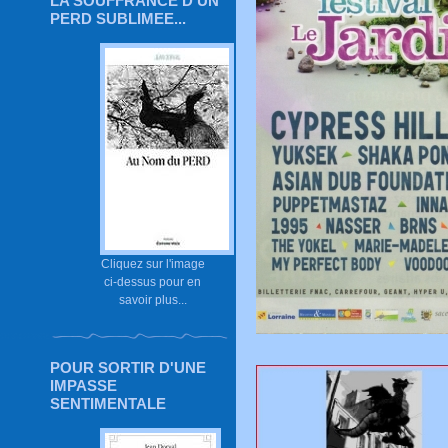
LA SOUFFRANCE D'UN
PERD SUBLIMEE...
Cliquez sur l'image
ci-dessus pour en
savoir plus...
POUR SORTIR D'UNE
IMPASSE
SENTIMENTALE