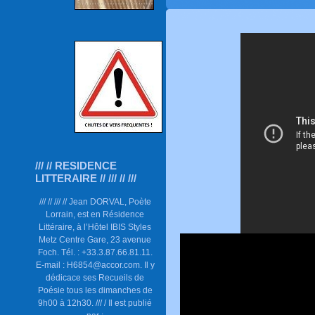
/// // RESIDENCE
LITTERAIRE // /// // ///
/// // /// // Jean DORVAL, Poète
Lorrain, est en Résidence
Littéraire, à l’Hôtel IBIS Styles
Metz Centre Gare, 23 avenue
Foch. Tél. : +33.3.87.66.81.11.
E-mail : H6854@accor.com. Il y
dédicace ses Recueils de
Poésie tous les dimanches de
9h00 à 12h30. /// / Il est publié