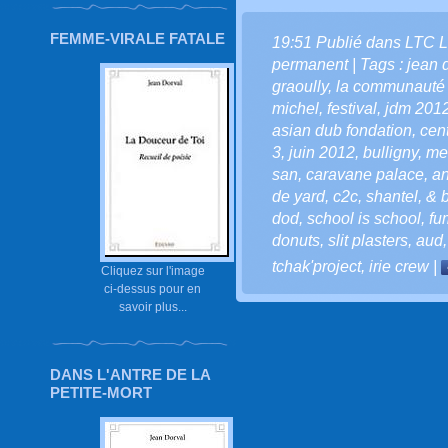
FEMME-VIRALE FATALE
19:51 Publié dans
LTC L
permanent
| Tags :
jean d
graoully
,
la communauté l
michel
,
festival
,
jdm 201
asian dub fondation
,
cen
3
,
juin 2012
,
bulligny
,
me
san
,
caravane palace
,
an
de yard
,
c2c
,
shantel
,
& b
dod
,
school is school
,
fu
donuts
,
slit plasters
,
aud
tchak'project
,
irie crew
|
Cliquez sur l'image
ci-dessus pour en
savoir plus...
DANS L'ANTRE DE LA
PETITE-MORT