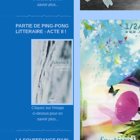
savoir plus...
PARTIE DE PING-PONG
LITTERAIRE - ACTE II !
Cliquez sur l'image
ci-dessus pour en
savoir plus...