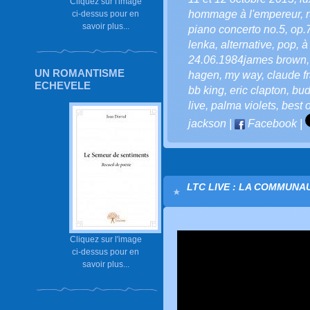
Cliquez sur l'image
hommage à l'empereur
,
ci-dessus pour en
savoir plus...
piano concerto no.5
,
op.
lenka
,
alternative
,
pop
,
à 
24.06.1984james brown
UN ROMANTISME
hagen
,
my way
,
claude f
ECHEVELE
bb king
,
eric clapton
,
bud
live
,
palma violets
,
best o
jackson
|
Facebook
|
LTC LIVE : LA COMMUNA
Cliquez sur l'image
ci-dessus pour en
savoir plus...