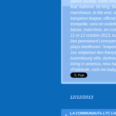
danse society
,
come insi
feat. kathrine
,
bb king
,
th
marsheaux
,
to the end
,
o
kangaroo league
,
offici
trompette
,
sera en vedett
basse
,
indochine
,
en con
11 et 12 octobre 2013
,
l
lien permanent | envoyer
plays beethoven "empero
1er
,
empereur des frança
luxembourg ville
,
dortmu
living in america
,
nina h
d'habitude
,
rock me baby
12/12/2013
LA COMMUNAUTé LTC LIVE