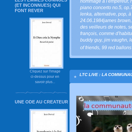
hommage à l'empereur
,
(ET INCONNUES) QUI
piano concerto no.5
,
op.
FONT REVER
lenka
,
alternative
,
pop
,
à 
24.06.1984james brown
des veilleurs de notes
,
s
françois
,
comme d'habit
buddy guy
,
jim vaughn
,
l
of friends
,
99 red ballons
Cliquez sur l'image
LTC LIVE : LA COMMUNA
ci-dessus pour en
savoir plus...
UNE ODE AU CREATEUR