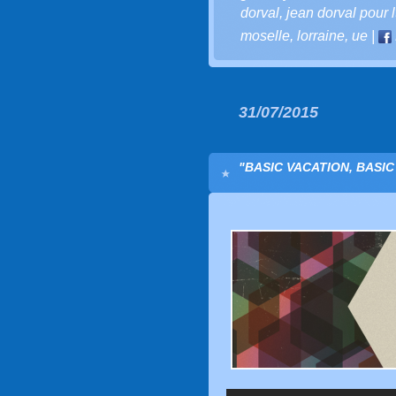
dorval
,
jean dorval pour l
moselle
,
lorraine
,
ue
|
31/07/2015
"BASIC VACATION, BASIC