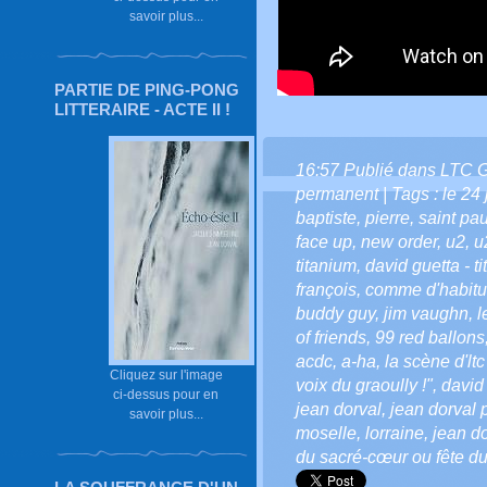
savoir plus...
PARTIE DE PING-PONG
LITTERAIRE - ACTE II !
16:57 Publié dans
LTC 
permanent
| Tags :
le 24 
baptiste
,
pierre
,
saint pau
face up
,
new order
,
u2
,
u
titanium
,
david guetta - ti
françois
,
comme d'habit
buddy guy
,
jim vaughn
,
l
of friends
,
99 red ballons
acdc
,
a-ha
,
la scène d'ltc
Cliquez sur l'image
voix du graoully !"
,
david
ci-dessus pour en
jean dorval
,
jean dorval p
savoir plus...
moselle
,
lorraine
,
jean do
du sacré-cœur ou fête d