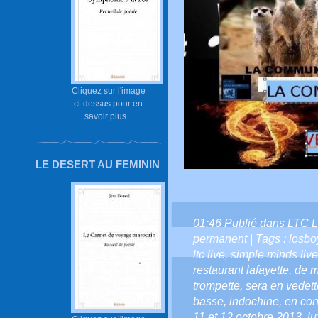
Cliquez sur l'image
ci-dessus pour en
savoir plus...
LE DESERT AU FEMININ
01:46 Publié dans
LTC L
permanent
| Tags :
losboy
ltc live
,
simple minds live
restaurant lafayette
,
de m
trompette
,
sera en vedett
basse
,
indochine
,
en con
11 et 12 octobre 2013
,
l