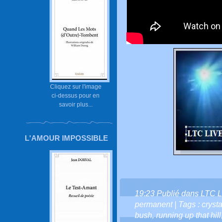
Cliquez sur l'image
ci-dessus pour en
savoir plus...
L'AMOUR IMPOSSIBLE
19:23 Publié dans
LTC L
permanent
| Tags :
crysta
bush
,
running up that hill