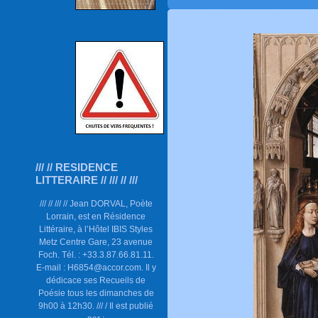
/// // RESIDENCE
LITTERAIRE // /// // ///
/// // /// // Jean DORVAL, Poète
Lorrain, est en Résidence
Littéraire, à l’Hôtel IBIS Styles
Metz Centre Gare, 23 avenue
Foch. Tél. : +33.3.87.66.81.11.
E-mail : H6854@accor.com. Il y
dédicace ses Recueils de
Poésie tous les dimanches de
9h00 à 12h30. /// / Il est publié