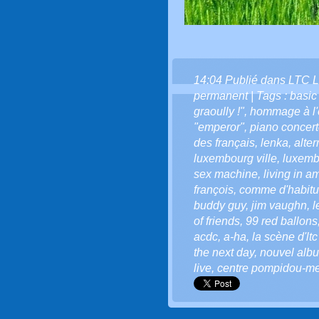
14:04 Publié dans
LTC L
permanent
| Tags :
basic
graoully !"
,
hommage à l
"emperor"
,
piano concert
des français
,
lenka
,
alter
luxembourg ville
,
luxemb
sex machine
,
living in a
françois
,
comme d'habit
buddy guy
,
jim vaughn
,
l
of friends
,
99 red ballons
acdc
,
a-ha
,
la scène d'ltc
the next day
,
nouvel alb
live
,
centre pompidou-me