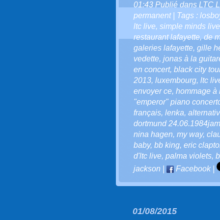
01:43 Publié dans
LTC L
permanent
| Tags :
losboy
ltc live
,
simple minds live
restaurant lafayette
,
de m
galeries lafayette
,
gille h
vedette
,
jonas à la guitar
en concert
,
black city tou
2013
,
luxembourg
,
ltc li
envoyer ce
,
hommage à l
"emperor" piano concert
français
,
lenka
,
alternati
dortmund 24.06.1984ja
nina hagen
,
my way
,
cla
baby
,
bb king
,
eric clapt
d'ltc live
,
palma violets
,
b
jackson
|
Facebook
|
01/08/2015