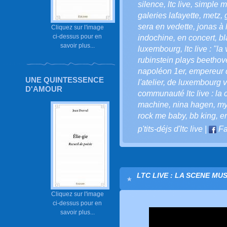
silence
,
ltc live
,
simple m
galeries lafayette
,
metz
,
sera en vedette
,
jonas à 
Cliquez sur l'image
ci-dessus pour en
indochine
,
en concert
,
bl
savoir plus...
luxembourg
,
ltc live : "l
rubinstein plays beethov
napoléon 1er
,
empereur 
UNE QUINTESSENCE
l'atelier
,
de luxembourg vi
D'AMOUR
communauté ltc live : la
machine
,
nina hagen
,
my
rock me baby
,
bb king
,
er
p'tits-déjs d'ltc live
|
Fa
LTC LIVE : LA SCENE MU
Cliquez sur l'image
ci-dessus pour en
savoir plus...