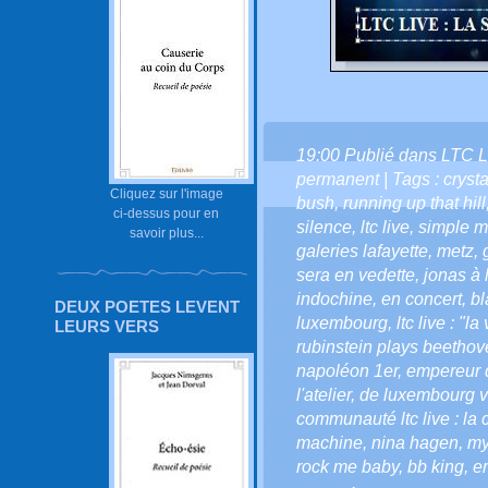
19:00 Publié dans
LTC L
permanent
| Tags :
crysta
Cliquez sur l'image
bush
,
running up that hill
ci-dessus pour en
silence
,
ltc live
,
simple m
savoir plus...
galeries lafayette
,
metz
,
sera en vedette
,
jonas à 
indochine
,
en concert
,
bl
DEUX POETES LEVENT
luxembourg
,
ltc live : "l
LEURS VERS
rubinstein plays beethov
napoléon 1er
,
empereur 
l'atelier
,
de luxembourg vi
communauté ltc live : la
machine
,
nina hagen
,
my
rock me baby
,
bb king
,
er