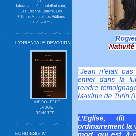
par :
latourcamoufle.hautetfort.com,
Les Editions Edilivre, Les
Editions Maia et Les Editions
Hello. /// // /// //
Rogie
L'ORIENTALE-DEVOTION
Nativité
"Jean n’était pas 
entier dans la lu
rendre témoignage 
Maxime de Turin (I
UNE ROUTE DE
LA SOIE
REVISITEE...
L’Église, dit 
ordinairement la 
mort, qui est, à 
ECHO-ESIE IV