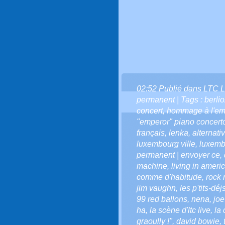
02:52 Publié dans
LTC L
permanent
| Tags :
berli
concert
,
hommage à l'em
"emperor" piano concert
français
,
lenka
,
alternati
luxembourg ville
,
luxemb
permanent | envoyer ce
,
machine
,
living in ameri
comme d'habitude
,
rock
jim vaughn
,
les p'tits-déjs
99 red ballons
,
nena
,
joe
ha
,
la scène d'ltc live
,
la
graoully !"
,
david bowie
,