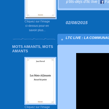
p'tits-déjs d'ltc live
|
Fa
Cliquez sur l'image
02/08/2015
ci-dessus pour en
savoir plus...
LTC LIVE : LA COMMUNA
MOTS AIMANTS, MOTS
AMANTS
Cliquez sur l'image