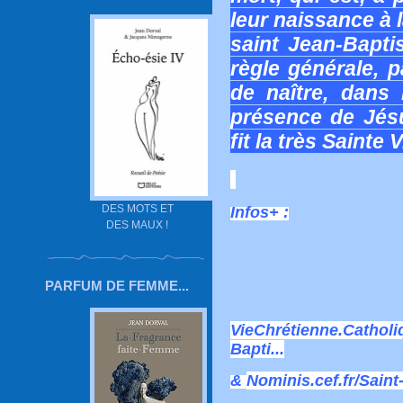
leur naissance à l
saint Jean-Bapti
règle générale, p
de naître, dans
présence de Jésu
fit la très Sainte
DES MOTS ET
Infos+ :
DES MAUX !
PARFUM DE FEMME...
VieChrétienne.Catholiq
Bapti...
&
Nominis.cef.fr/Saint