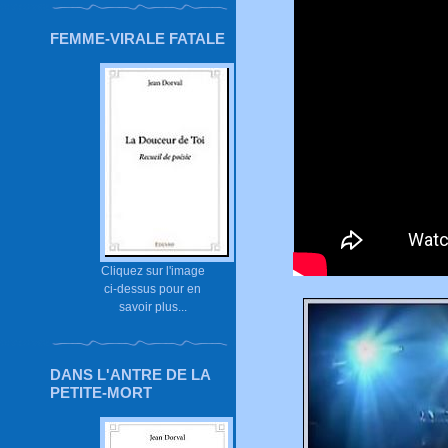
FEMME-VIRALE FATALE
Cliquez sur l'image
ci-dessus pour en
savoir plus...
DANS L'ANTRE DE LA
PETITE-MORT