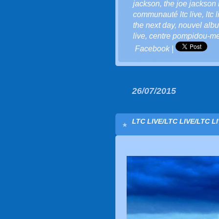
jackson
,
the joe jackson
communauté ltc live
,
ltc 
the next day
,
nouvel alb
live
,
centre pompidou-me
Facebook
|
26/07/2015
LTC LIVE/LTC LIVE/LTC LI