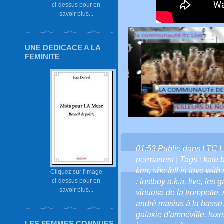
ci-dessus pour en
savoir plus...
UNE DEDICACE A LA
FEMINITE
01:53 Publié dans
LTC L
permanent
| Tags :
kate 
kerr
,
she fell in love with
Cliquez sur l'image
ci-dessus pour en
: lostboy a.k.a. live
,
les g
savoir plus...
virtuose de la trompette
,
andré masius à la basse
galaxie d'amnéville
,
lux
LES FEMMES CONNUES