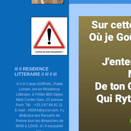
/// // RESIDENCE
LITTERAIRE // /// // ///
/// // /// // Jean DORVAL, Poète
Lorrain, est en Résidence
Littéraire, à l’Hôtel IBIS Styles
Metz Centre Gare, 23 avenue
Foch. Tél. : +33.3.87.66.81.11.
E-mail : H6854@accor.com. Il y
dédicace ses Recueils de
Poésie tous les dimanches de
9h00 à 12h30. /// / Il est publié