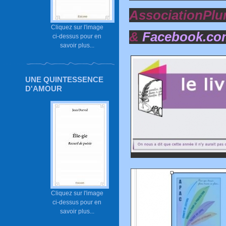
AssociationPl
Cliquez sur l'image
&
Facebook.c
ci-dessus pour en
savoir plus...
UNE QUINTESSENCE
D'AMOUR
Cliquez sur l'image
ci-dessus pour en
savoir plus...