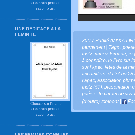
ci-dessus pour en
savoir plus...
UNE DEDICACE A LA
FEMINITE
20:17 Publié dans
A LI
permanent
| Tags :
poési
metz
,
nancy
,
lorraine
,
rég
à connaître
,
le livre sur 
sur l'apac
,
fêtes de la mi
accueillera
,
du 27 au 28
l’apac
,
association plume
metz (57)
,
présentation e
poésie
,
le carnet de voy
(d’outre)-tombent
|
Fa
Cliquez sur l'image
ci-dessus pour en
savoir plus...
LES FEMMES CONNUES