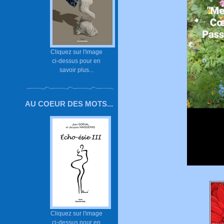
Cliquez sur l'image
ci-dessus pour en
savoir plus...
AU COEUR DES MOTS...
Cliquez sur l'image
ci-dessus pour en