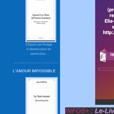
Cliquez sur l'image
ci-dessus pour en
savoir plus...
L'AMOUR IMPOSSIBLE
INFOS+ :
Le-Liv