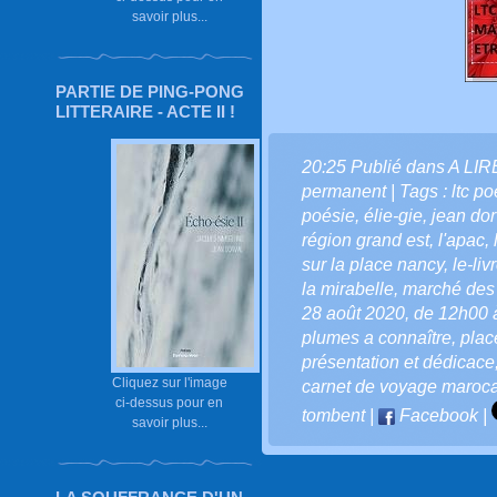
savoir plus...
PARTIE DE PING-PONG
LITTERAIRE - ACTE II !
20:25 Publié dans
A LI
permanent
| Tags :
ltc p
poésie
,
élie-gie
,
jean dor
région grand est
,
l'apac
,
sur la place nancy
,
le-liv
la mirabelle
,
marché des
28 août 2020
,
de 12h00 
plumes a connaître
,
plac
présentation et dédicace
Cliquez sur l'image
carnet de voyage maroc
ci-dessus pour en
tombent
|
Facebook
|
savoir plus...