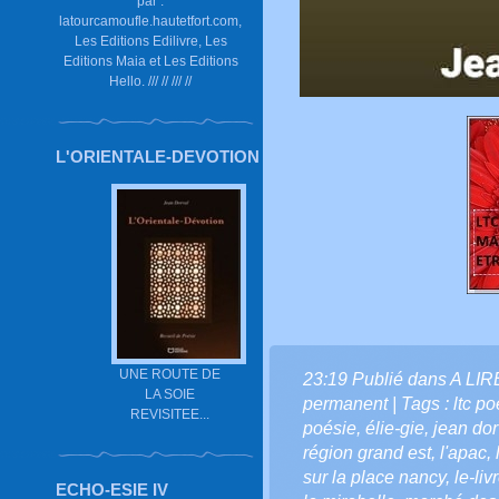
par :
latourcamoufle.hautetfort.com,
Les Editions Edilivre, Les
Editions Maia et Les Editions
Hello. /// // /// //
L'ORIENTALE-DEVOTION
UNE ROUTE DE
23:19 Publié dans
A LI
LA SOIE
permanent
| Tags :
ltc p
REVISITEE...
poésie
,
élie-gie
,
jean dor
région grand est
,
l'apac
,
sur la place nancy
,
le-liv
ECHO-ESIE IV