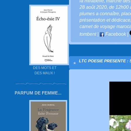
la mirabelle
,
marché des
28 août 2020
,
de 12h00 
plumes a connaître
,
plac
présentation et dédicace
carnet de voyage maroc
tombent
|
Facebook
|
LTC POESIE PRESENTE : 
DES MOTS ET
DES MAUX !
PARFUM DE FEMME...