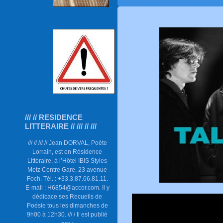
/// // RESIDENCE
LITTERAIRE // /// // ///
/// // /// // Jean DORVAL, Poète
Lorrain, est en Résidence
Littéraire, à l’Hôtel IBIS Styles
Metz Centre Gare, 23 avenue
Foch. Tél. : +33.3.87.66.81.11.
E-mail : H6854@accor.com. Il y
dédicace ses Recueils de
Poésie tous les dimanches de
9h00 à 12h30. /// / Il est publié