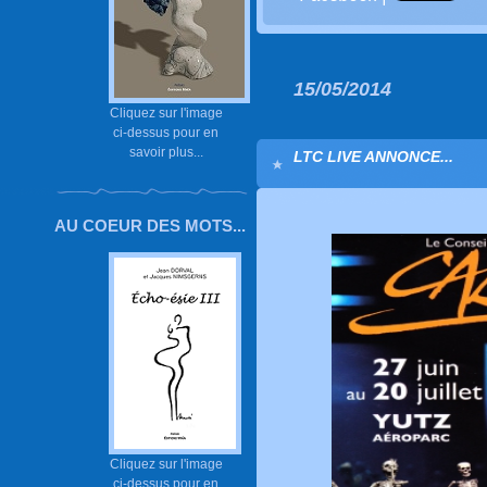
15/05/2014
Cliquez sur l'image
ci-dessus pour en
savoir plus...
LTC LIVE ANNONCE...
AU COEUR DES MOTS...
Cliquez sur l'image
ci-dessus pour en