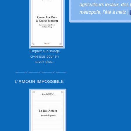
agriculteurs locaux
,
des p
métropole
,
l'été à metz
|
Cliquez sur l'image
ci-dessus pour en
savoir plus...
L'AMOUR IMPOSSIBLE