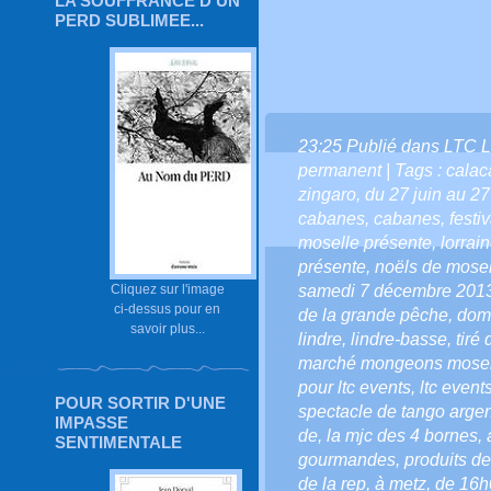
LA SOUFFRANCE D'UN
PERD SUBLIMEE...
23:25 Publié dans
LTC L
permanent
| Tags :
calac
zingaro
,
du 27 juin au 27 
cabanes
,
cabanes
,
festi
moselle présente
,
lorrai
présente
,
noëls de mosel
samedi 7 décembre 201
Cliquez sur l'image
ci-dessus pour en
de la grande pêche
,
doma
savoir plus...
lindre
,
lindre-basse
,
tiré 
marché mongeons mosel
pour ltc events
,
ltc event
POUR SORTIR D'UNE
spectacle de tango argen
IMPASSE
de
,
la mjc des 4 bornes
,
SENTIMENTALE
gourmandes
,
produits d
de la rep
,
à metz
,
de 16h