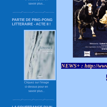
savoir plus...
PARTIE DE PING-PONG
LITTERAIRE - ACTE II !
NEWS+ :
http://ww
Cliquez sur l'image
ci-dessus pour en
savoir plus...