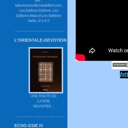
par :
latourcamoufle.hautetfort.com,
Les Editions Edilivre, Les
Editions Maia et Les Editions
Hello. /// // /// //
L'ORIENTALE-DEVOTION
ht
UNE ROUTE DE
LA SOIE
REVISITEE...
ECHO-ESIE IV