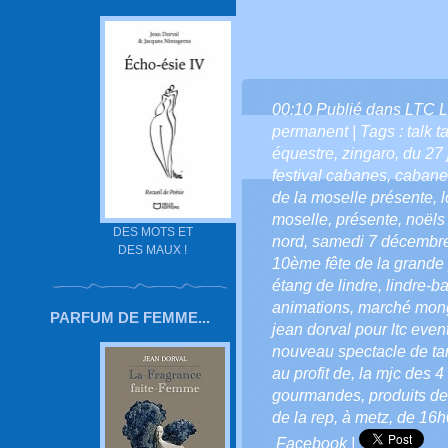
00:10 Publié dans
LTC L
permanent
| Tags :
talk t
équestre
,
zingaro
,
du 27 
festival cabanes
,
cabane
de la moselle présente
,
l
moselle
,
présente
,
noëls
DES MOTS ET
nord
,
samedi 7 décembr
DES MAUX !
10ème fête de la grande
étang de lindre
,
lindre-b
animations
,
marché mon
PARFUM DE FEMME...
jean dorval pour ltc even
nouveau spectacle de ta
au profit de
,
la mjc des 4
gourmandes
,
produits d
de la rep
,
à metz
,
de 16h
Facebook
|