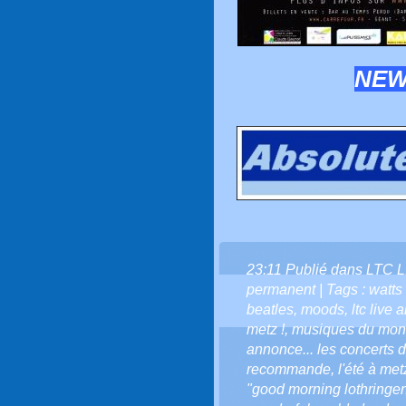
NEW
23:11 Publié dans
LTC L
permanent
| Tags :
watts
beatles
,
moods
,
ltc live
metz !
,
musiques du mo
annonce... les concerts de
recommande
,
l'été à met
"good morning lothringen