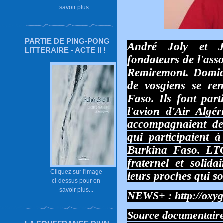
savoir plus...
PARTIE DE PING-PONG
André Joly et J
LITTERAIRE - ACTE II !
fondateurs de l'ass
Remiremont. Domici
de vosgiens se re
Faso. Ils font part
l'avion d'Air Algér
accompagnaient de
qui participaient 
Burkina Faso. LT
fraternel et solida
Cliquez sur l'image
leurs proches qui so
ci-dessus pour en
savoir plus...
NEWS+ :
http://oxyg
Source documentaire 