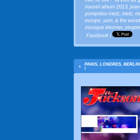
nouvel album 2013
,
jean
pompidou-metz
,
metz
,
mo
europe
,
yom
,
& the wond
musique klezmer
,
peuple 
Facebook
|
PARIS, LONDRES, BERLIN
!