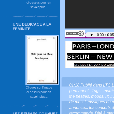
ci-dessus pour en
savoir plus...
UNE DEDICACE A LA
FEMINITE
01:18 Publié dans
LTC L
Cliquez sur l'image
permanent
| Tags :
morri
ci-dessus pour en
the beatles
,
moods
,
ltc 
savoir plus...
de metz !
,
musiques du 
annonce... les concerts de
recommande
,
l'été à met
LES FEMMES CONNUES