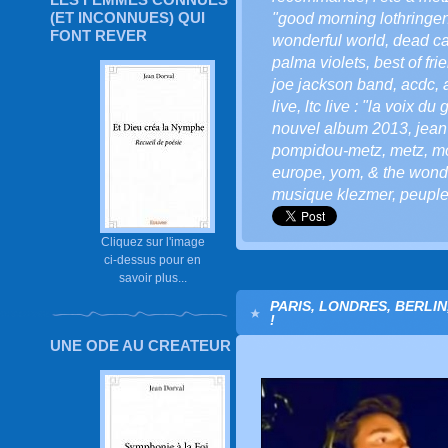
(ET INCONNUES) QUI
"good morning lothringen
FONT REVER
wonderful world
,
dead c
palma violets
,
best of fri
joe jackson band
,
acdc
,
live
,
ltc live : "la voix du 
nouvel album 2013
,
jean
pompidou-metz
,
metz
,
mo
europe
,
yom
,
& the wond
musique klezmer
,
peuple 
Cliquez sur l'image
ci-dessus pour en
savoir plus...
PARIS, LONDRES, BERLIN
!
UNE ODE AU CREATEUR