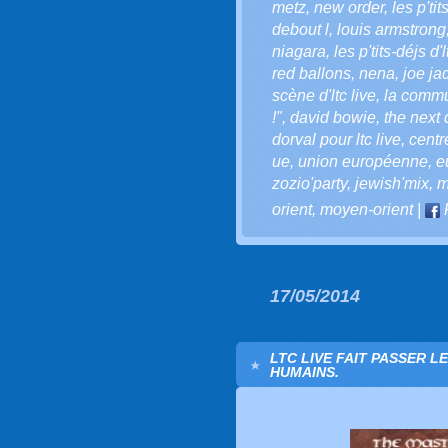
metz
,
new order
,
les p'ti
debout l
,
louis armstrong
niagara
,
les p'tits-déjs d'l
red ballons
,
nena
,
joe ja
scène d'ltc live
,
la commu
!"
,
david bowie
,
the next 
dorval pour ltc live
,
cent
ue
,
union européenne
,
e
zozio'party
,
jewish'mix
,
m
orient
,
moyen-orient
|
17/05/2014
LTC LIVE FAIT PASSER 
HUMAINS.