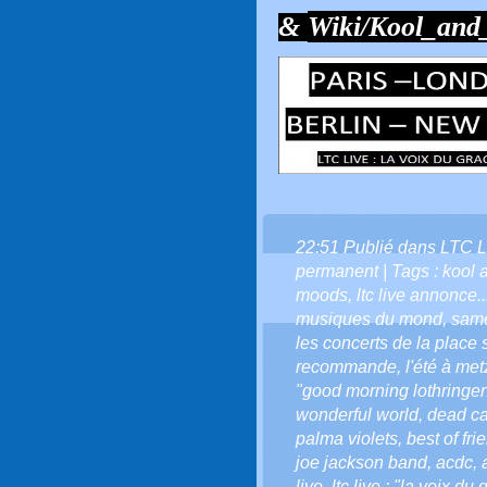
&
Wiki/Kool_an
22:51 Publié dans
LTC L
permanent
| Tags :
kool 
moods
,
ltc live annonce.
musiques du mond
,
same
les concerts de la place s
recommande
,
l'été à met
"good morning lothringen
wonderful world
,
dead c
palma violets
,
best of fri
joe jackson band
,
acdc
,
live
,
ltc live : "la voix du 