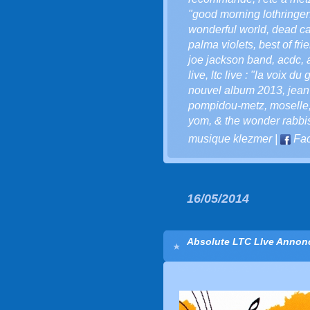
"good morning lothringen
wonderful world
,
dead c
palma violets
,
best of fri
joe jackson band
,
acdc
,
live
,
ltc live : "la voix du 
nouvel album 2013
,
jean
pompidou-metz
,
moselle
yom
,
& the wonder rabbi
musique klezmer
|
Fa
16/05/2014
Absolute LTC LIve Annonc