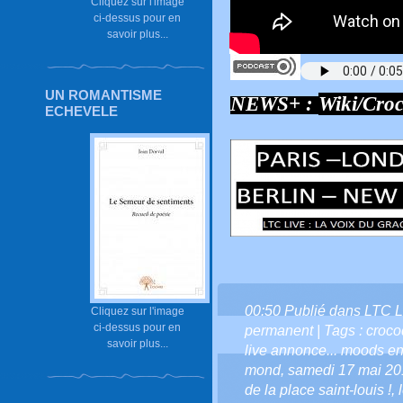
Cliquez sur l'image
ci-dessus pour en
savoir plus...
UN ROMANTISME
NEWS+ :
Wiki/Croc
ECHEVELE
00:50 Publié dans
LTC L
Cliquez sur l'image
ci-dessus pour en
permanent
| Tags :
croco
savoir plus...
live annonce... moods en
mond
,
samedi 17 mai 20
de la place saint-louis !
,