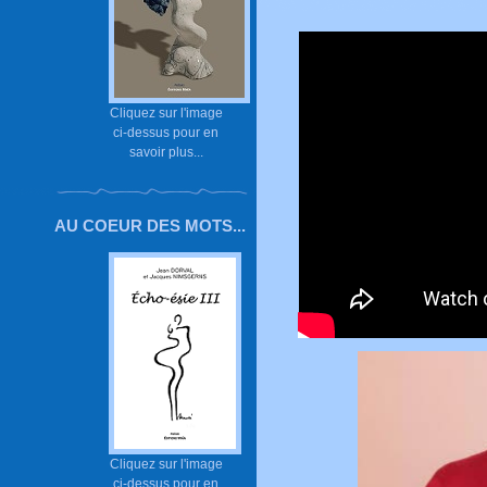
Cliquez sur l'image
ci-dessus pour en
savoir plus...
AU COEUR DES MOTS...
Cliquez sur l'image
ci-dessus pour en