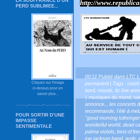
LA SOUFFRANCE D'UN
http://www.republicai
PERD SUBLIMEE...
00:11 Publié dans
LTC L
Cliquez sur l'image
permanent
| Tags :
crash
ci-dessus pour en
bord
,
moods
,
ltc live an
savoir plus...
!
,
musiques du mond
,
sa
annonce... les concerts de
recommande
,
l'été à met
POUR SORTIR D'UNE
"good morning lothringen
IMPASSE
wonderful world
,
dead c
SENTIMENTALE
palma violets
,
best of fri
joe jackson band
,
acdc
,