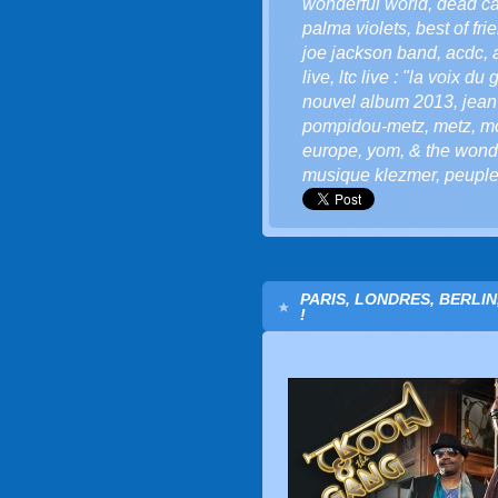
wonderful world
,
dead c
palma violets
,
best of fri
joe jackson band
,
acdc
,
live
,
ltc live : "la voix du 
nouvel album 2013
,
jean
pompidou-metz
,
metz
,
mo
europe
,
yom
,
& the wond
musique klezmer
,
peuple 
PARIS, LONDRES, BERLIN
!