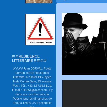
/// // RESIDENCE
LITTERAIRE // /// // ///
/// // /// // Jean DORVAL, Poète
Lorrain, est en Résidence
Littéraire, à l’Hôtel IBIS Styles
Metz Centre Gare, 23 avenue
Foch. Tél. : +33.3.87.66.81.11.
E-mail : H6854@accor.com. Il y
dédicace ses Recueils de
Poésie tous les dimanches de
9h00 à 12h30. /// / Il est publié