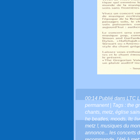
00:14 Publié dans
LTC L
permanent
| Tags :
the g
chants
,
metz
,
église sain
he beatles
,
moods
,
ltc l
metz !
,
musiques du mo
annonce... les concerts de
recommande
,
l'été à met