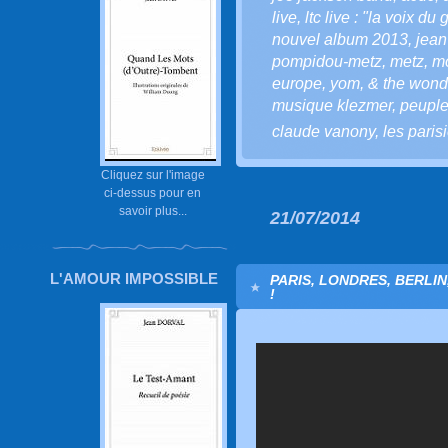
live
,
ltc live : "la voix du 
nouvel album 2013
,
jean
pompidou-metz
,
metz
,
mo
europe
,
yom
,
& the wond
musique klezmer
,
peuple 
claude vanony
,
les paris
Cliquez sur l'image
ci-dessus pour en
savoir plus...
21/07/2014
L'AMOUR IMPOSSIBLE
PARIS, LONDRES, BERLIN
!