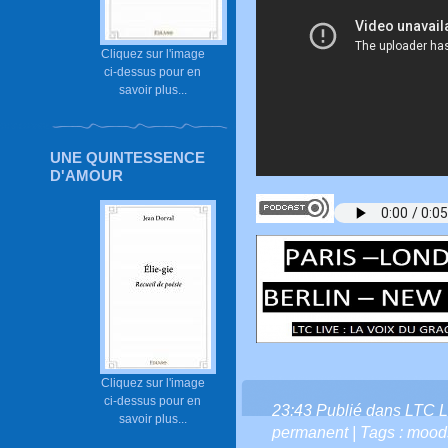
Cliquez sur l'image
ci-dessus pour en
savoir plus...
UNE QUINTESSENCE
D'AMOUR
Cliquez sur l'image
ci-dessus pour en
23:43 Publié dans
LTC L
savoir plus...
permanent
| Tags :
mood