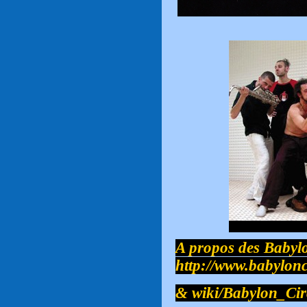
A propos des Babyl
http://www.babylonc
&
wiki/Babylon_Cir