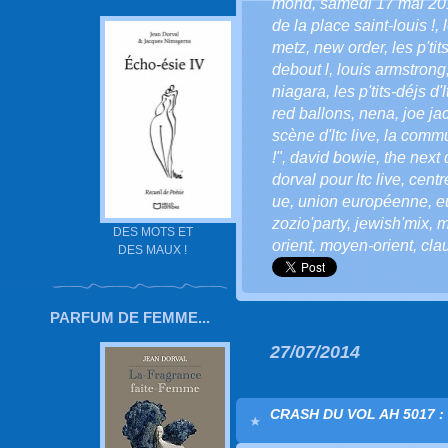
mond
,
samedi 17 mai 20
de la place saint-louis !
,
metz
,
new order
,
les p'ti
debout l
,
louis armstrong
niagara
,
les p'tits-déjs d'l
red ballons
,
nena
,
joe ja
scène d'ltc live
,
la commu
!"
,
david bowie
,
the next 
dorval pour ltc live
,
cent
ue
,
union européenne
,
e
zozio'party
,
jewish'mix
,
m
DES MOTS ET
orient
,
moyen-orient
,
cla
DES MAUX !
PARFUM DE FEMME...
27/07/2014
CRASH DU VOL AH 5017 :