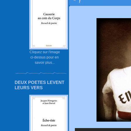
!
Cliquez sur l'image
ci-dessus pour en
savoir plus...
DEUX POETES LEVENT
LEURS VERS