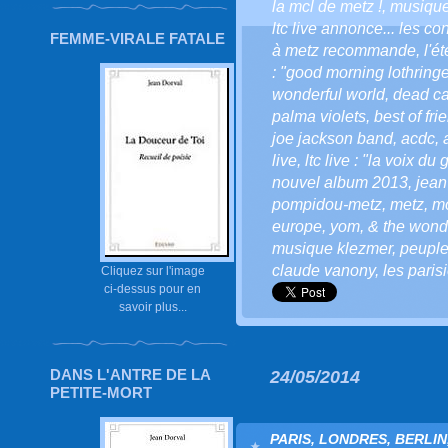
la mcl de metz !
,
musiqu
ltc live annonce... les co
FEMME-VIRALE FATALE
à metz recommande
,
l'é
: "good morning lothringe
wonderful world
,
dead c
palma violets
,
best of fri
joe jackson band
,
acdc
,
live
,
ltc live : "la voix du 
nouvel album 2013
,
jean
pompidou-metz
,
metz
,
mo
europe
,
yom
,
& the wond
musique klezmer
,
peuple 
claude vanony
,
les paris
Cliquez sur l'image
ci-dessus pour en
savoir plus...
DANS L'ANTRE DE LA
24/05/2014
PETITE-MORT
PARIS, LONDRES, BERLIN