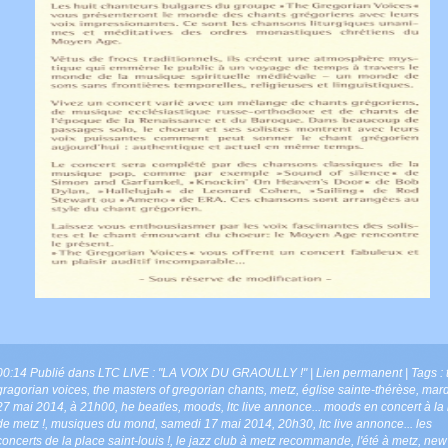
00:14 Publié dans
LTC LIVE : "LA VOIX DU GRAOULLY !"
|
Lien permanent
| Tags :
gragorian voices
,
the masters of gregorian chants
,
metz
,
église sainte-thérèse
,
mard
27 mai 2014
,
à 21h00
,
he beatles
,
moods
,
ltc live annonce... moods en concert à la
de metz !
,
musiques du mond
,
samedi 17 mai 2014
,
20h30
,
ltc live annonce... les
concerts de la place saint-louis !
,
le jazz club à metz recommande
,
l'été à metz
,
new