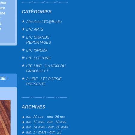
what
est
CATÉGORIES
cène
t
Absolute LTC@Radio
z
,
r
LTC ARTS
LTC GRANDS
REPORTAGES
LTC KINEMA
LTC LECTURE
LTC LIVE : "LA VOIX DU
GRAOULLY !"
SE -
A LIRE - LTC POESIE
PRESENTE
ARCHIVES
lun. 20 oct. - dim. 26 oct.
lun. 12 mai - dim. 18 mai
lun. 14 avril - dim. 20 avril
lun. 17 mars - dim. 23