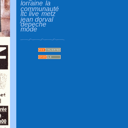
lorraine
la
communauté
ltc live
metz
jean dorval
depeche
mode