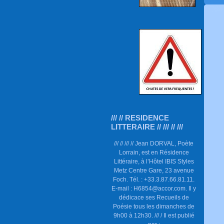
/// // RESIDENCE
LITTERAIRE // /// // ///
/// // /// // Jean DORVAL, Poète
Lorrain, est en Résidence
Littéraire, à l’Hôtel IBIS Styles
Metz Centre Gare, 23 avenue
Foch. Tél. : +33.3.87.66.81.11.
E-mail : H6854@accor.com. Il y
dédicace ses Recueils de
Poésie tous les dimanches de
9h00 à 12h30. /// / Il est publié