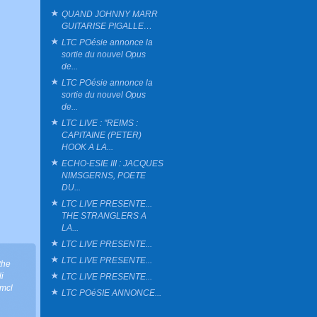
QUAND JOHNNY MARR
GUITARISE PIGALLE…
LTC POésie annonce la
sortie du nouvel Opus
de...
LTC POésie annonce la
sortie du nouvel Opus
de...
LTC LIVE : "REIMS :
CAPITAINE (PETER)
HOOK A LA...
ECHO-ESIE III : JACQUES
NIMSGERNS, POETE
DU...
LTC LIVE PRESENTE...
THE STRANGLERS A
LA...
LTC LIVE PRESENTE...
LTC LIVE PRESENTE...
the
i
LTC LIVE PRESENTE...
 mcl
LTC POéSIE ANNONCE...