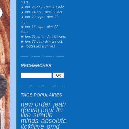
mars
lun. 25 nov. - dim. 01 déc.
lun. 14 oct. - dim. 20 oct.
lun. 23 sept. - dim. 29
sept.
lun. 16 sept. - dim. 22
sept.
lun. 01 janv. - dim. 07 janv.
lun. 23 oct. - dim. 29 oct.
Toutes les archives
RECHERCHER
TAGS POPULAIRES
new order
jean
dorval pour ltc
live
simple
minds
absolute
ltc@live
omd