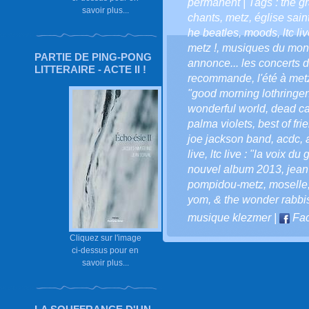
permanent
| Tags :
the g
savoir plus...
chants
,
metz
,
église sain
he beatles
,
moods
,
ltc l
metz !
,
musiques du mo
PARTIE DE PING-PONG
annonce... les concerts de
LITTERAIRE - ACTE II !
recommande
,
l'été à met
"good morning lothringen
wonderful world
,
dead c
palma violets
,
best of fri
joe jackson band
,
acdc
,
live
,
ltc live : "la voix du 
nouvel album 2013
,
jean
pompidou-metz
,
moselle
yom
,
& the wonder rabbi
musique klezmer
|
Fa
Cliquez sur l'image
ci-dessus pour en
savoir plus...