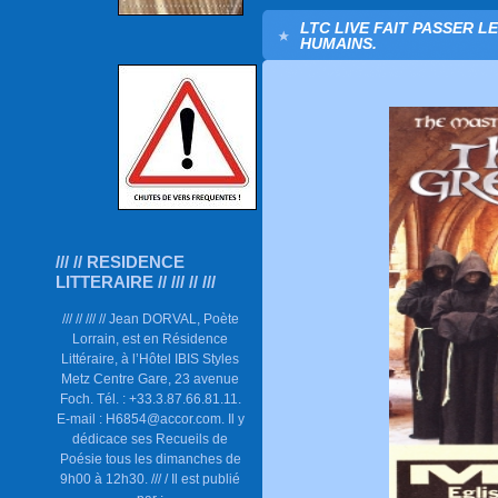
LTC LIVE FAIT PASSER 
HUMAINS.
/// // RESIDENCE
LITTERAIRE // /// // ///
/// // /// // Jean DORVAL, Poète
Lorrain, est en Résidence
Littéraire, à l’Hôtel IBIS Styles
Metz Centre Gare, 23 avenue
Foch. Tél. : +33.3.87.66.81.11.
E-mail : H6854@accor.com. Il y
dédicace ses Recueils de
Poésie tous les dimanches de
9h00 à 12h30. /// / Il est publié