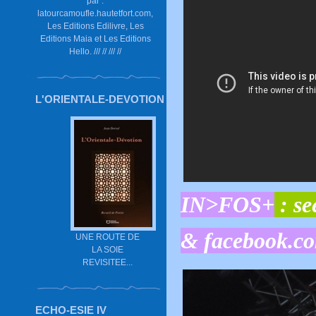
par :
latourcamoufle.hautetfort.com,
Les Editions Edilivre, Les
Editions Maia et Les Editions
Hello. /// // /// //
L'ORIENTALE-DEVOTION
IN>FOS+
:
se
&
facebook.c
UNE ROUTE DE
LA SOIE
REVISITEE...
ECHO-ESIE IV