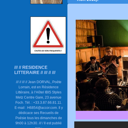
/// // RESIDENCE
LITTERAIRE // /// // ///
/// // /// // Jean DORVAL, Poète
Lorrain, est en Résidence
Littéraire, à l’Hôtel IBIS Styles
Metz Centre Gare, 23 avenue
Foch. Tél. : +33.3.87.66.81.11.
E-mail : H6854@accor.com. Il y
dédicace ses Recueils de
Poésie tous les dimanches de
9h00 à 12h30. /// / Il est publié