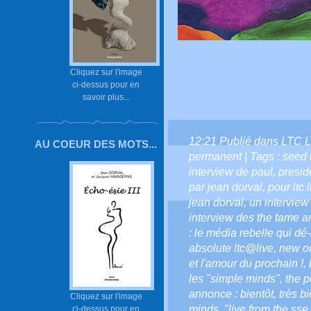
Cliquez sur l'image
ci-dessus pour en
savoir plus...
12:21 Publié dans
LTC L
AU COEUR DES MOTS...
permanent
| Tags :
seed 
interview de paul
,
presid
par jean dorval
,
pour ltc 
jean dorval
,
un interview
interview des the tame a
: le média rebelle qui dé-
absolute ltc@live
,
new o
et l'amour du prochain !
,
les "simple minds"
,
the p
annonce : bientôt
,
très bi
Cliquez sur l'image
minds
,
"live from the ss
ci-dessus pour en