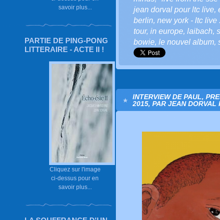
savoir plus...
jean dorval pour ltc live
,
berlin
,
new york - ltc live 
tour
,
in europe
,
laibach
,
PARTIE DE PING-PONG
bowie
,
le nouvel album
,
LITTERAIRE - ACTE II !
INTERVIEW DE PAUL, PR
2015, PAR JEAN DORVAL 
Cliquez sur l'image
ci-dessus pour en
savoir plus...