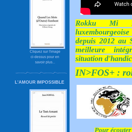
Rokku Mi R
luxembourgeois
depuis 2012 au 
meilleure inté
Cliquez sur l'image
situation d'handi
ci-dessus pour en
savoir plus...
IN>FOS+ :
ro
L'AMOUR IMPOSSIBLE
Pour écouter