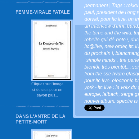
permanent
| Tags :
rokku
FEMME-VIRALE FATALE
paul
,
president de l'ong 
dorval
,
pour ltc live
,
un i
un interview d'irina band
the tame and the wild
,
tu
rebelle qui dé-note !
,
dur
ltc@live
,
new order
,
ltc 
du prochain !
,
blancman
"simple minds"
,
the perfe
bientôt
,
très bientôt...
,
sor
from the sse hydro glas
pour ltc live
,
electronic 
Cliquez sur l'image
york - ltc live : la voix du
ci-dessus pour en
europe
,
laibach
,
serge g
savoir plus...
nouvel album
,
spectre i
DANS L'ANTRE DE LA
PETITE-MORT