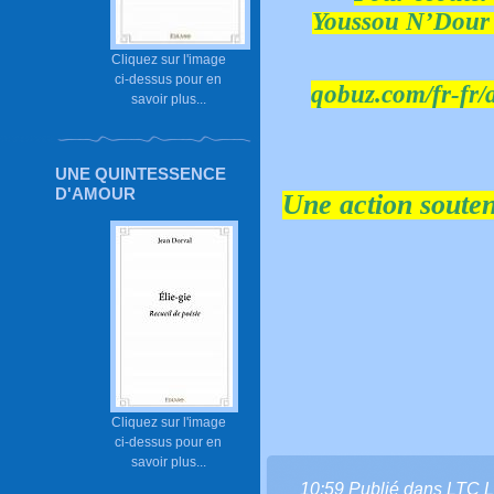
Youssou N’Dour t
Cliquez sur l'image
ci-dessus pour en
qobuz.com/fr-fr
savoir plus...
UNE QUINTESSENCE
D'AMOUR
Une action soute
Cliquez sur l'image
ci-dessus pour en
savoir plus...
10:59 Publié dans
LTC L