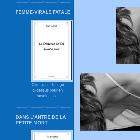
FEMME-VIRALE FATALE
Cliquez sur l'image
ci-dessus pour en
savoir plus...
DANS L'ANTRE DE LA
PETITE-MORT