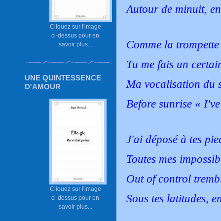
Autour de minuit, e
Cliquez sur l'image
ci-dessus pour en
Comme la trompette
savoir plus...
Tu me fais un certai
UNE QUINTESSENCE
Ma vocalisation du s
D'AMOUR
Before sunrise « I'v
J'ai déposé à tes pie
Toutes mes impossib
Out of control trem
Cliquez sur l'image
Sous tes latitudes, e
ci-dessus pour en
savoir plus...