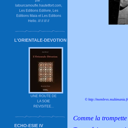
par :
latourcamoufle.hautetfort.com,
Les Editions Edilivre, Les
Editions Maia et Les Editions
Hello. /// // /// //
L'ORIENTALE-DEVOTION
UNE ROUTE DE
©
http://membres.multimania.f
LA SOIE
REVISITEE...
Comme la trompette
ECHO-ESIE IV