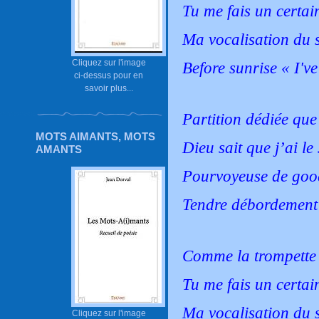
Tu me fais un certai
Ma vocalisation du s
Cliquez sur l'image
Before sunrise « I'v
ci-dessus pour en
savoir plus...
Partition dédiée que 
MOTS AIMANTS, MOTS
Dieu sait que j’ai le
AMANTS
Pourvoyeuse de good
Tendre débordement 
Comme la trompette
Tu me fais un certai
Ma vocalisation du s
Cliquez sur l'image