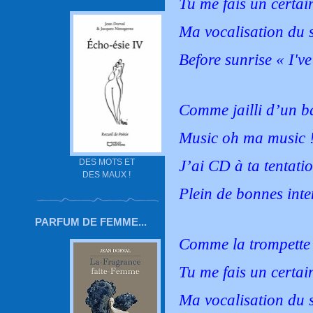
Tu me fais un certai
Ma vocalisation du s
Before sunrise « I'v
Comme jailli d’un b
Music oh ma music 
J’ai CD à ta tentati
DES MOTS ET
DES MAUX !
Plein de bonnes inte
PARFUM DE FEMME...
Comme la trompette
Tu me fais un certai
Ma vocalisation du s