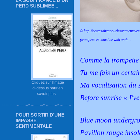
LA SOUFFRANCE D'UN
PERD SUBLIMEE...
©
http://accessoirespourinstrumentave
(trompette et sourdine wah-wah…
Comme la trompette
Tu me fais un certai
Cliquez sur l'image
Ma vocalisation du s
ci-dessus pour en
savoir plus...
Before sunrise « I'v
POUR SORTIR D'UNE
Blue moon undergro
IMPASSE
SENTIMENTALE
Pavillon rouge insol