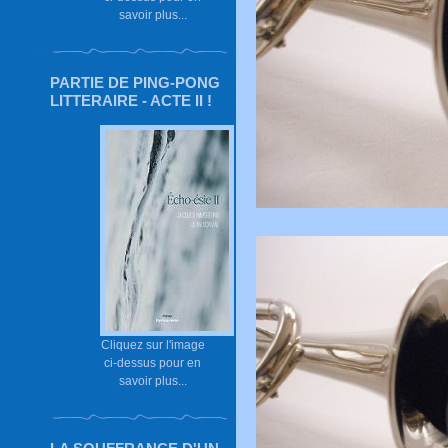
savoir plus...
PARTIE DE PING-PONG
LITTERAIRE - ACTE II !
Cliquez sur l'image
ci-dessus pour en
savoir plus...