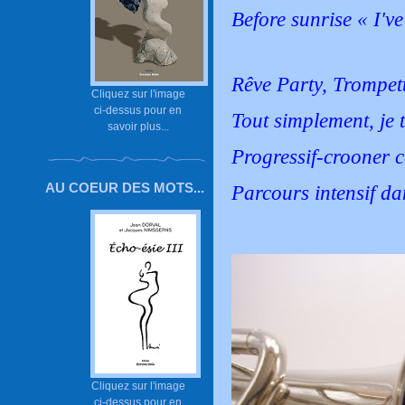
Before sunrise « I'v
Rêve Party, Trompe
Cliquez sur l'image
ci-dessus pour en
Tout simplement, je 
savoir plus...
Progressif-crooner c
AU COEUR DES MOTS...
Parcours intensif da
Cliquez sur l'image
ci-dessus pour en