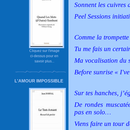
Sonnent les cuivres 
Peel Sessions initiat
Comme la trompette
Tu me fais un certai
Cliquez sur l'image
ci-dessus pour en
Ma vocalisation du s
savoir plus...
Before sunrise « I'v
L'AMOUR IMPOSSIBLE
Sur tes hanches, j’
De rondes muscatée
pas en solo…
Viens faire un tour d