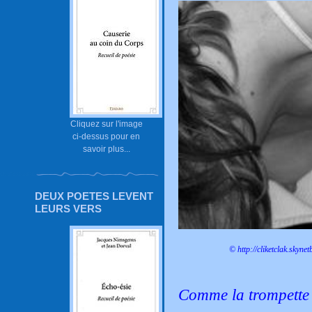
Cliquez sur l'image
ci-dessus pour en
savoir plus...
DEUX POETES LEVENT
LEURS VERS
©
http://cliketclak.skyne
Comme la trompette