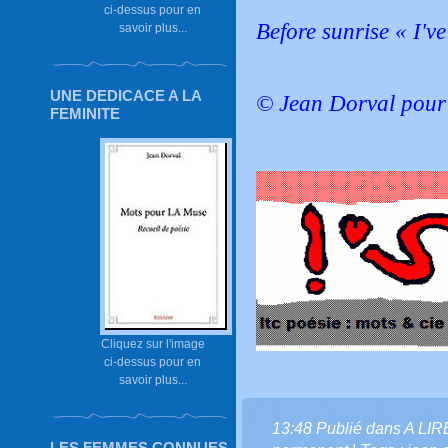
ci-dessus pour en
Before sunrise « I'v
savoir plus...
UNE DEDICACE A LA
© Jean Dorval pour 
FEMINITE
Cliquez sur l'image
ci-dessus pour en
savoir plus...
13:48 Publié dans
A LI
LES FEMMES CONNUES