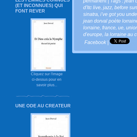
permanent
| Tags :
jean 
(ET INCONNUES) QUI
d'ltc live
,
jazz
,
before sun
FONT REVER
sinatra
,
i've got you unde
jean dorval poète lorrain
lorraine
,
france
,
ue
,
unio
d'europe
,
la lorraine au 
Facebook
|
Cliquez sur l'image
ci-dessus pour en
savoir plus...
UNE ODE AU CREATEUR