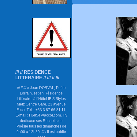
/// // RESIDENCE
LITTERAIRE // /// // ///
/// // /// // Jean DORVAL, Poète
Lorrain, est en Résidence
Littéraire, à l’Hôtel IBIS Styles
Metz Centre Gare, 23 avenue
Foch. Tél. : +33.3.87.66.81.11.
E-mail : H6854@accor.com. Il y
dédicace ses Recueils de
Poésie tous les dimanches de
9h00 à 12h30. /// / Il est publié