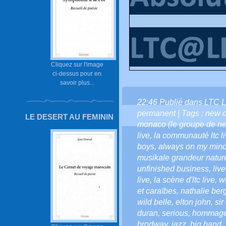
Cliquez sur l'image
ci-dessus pour en
savoir plus...
22:46 Publié dans
LTC L
permanent
| Tags :
new o
LE DESERT AU FEMININ
monaco (le groupe de n
live
,
la communauté ltc l
boys
,
always on my min
musikale grandeur natu
unfinished business
,
liv
live
,
la scène d'ltc live
,
wi
et caraïbes
,
nathalie be
wild belle
,
elton john
,
sir
duran
,
serious
,
hommag
brodway
,
jazz
,
big band
,