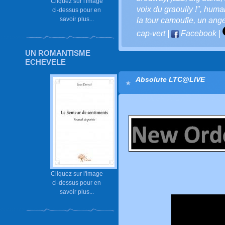
Cliquez sur l'image
voix du graoully !"
,
huma
ci-dessus pour en
savoir plus...
la tour camoufle
,
un ange
cap-vert
|
Facebook
|
UN ROMANTISME
ECHEVELE
Absolute LTC@LIVE
Cliquez sur l'image
ci-dessus pour en
savoir plus...