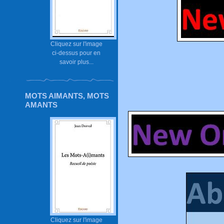
Cliquez sur l'image
ci-dessus pour en
savoir plus...
MOTS AIMANTS, MOTS
AMANTS
Cliquez sur l'image