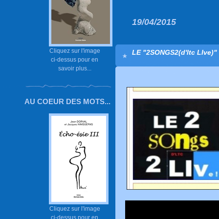
19/04/2015
Cliquez sur l'image
LE "2SONGS2(d'ltc LIve)"
ci-dessus pour en
savoir plus...
AU COEUR DES MOTS...
Cliquez sur l'image
ci-dessus pour en