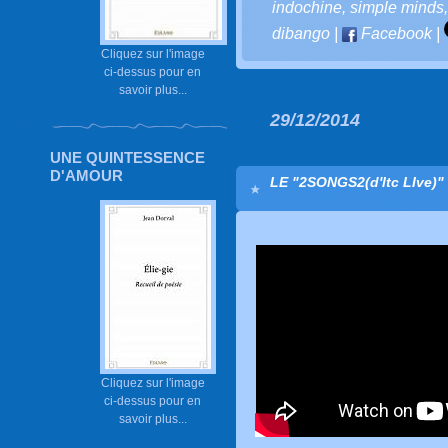
indochine
,
simple minds
dibango
|
Facebook
|
Cliquez sur l'image
ci-dessus pour en
savoir plus...
29/12/2014
UNE QUINTESSENCE
D'AMOUR
LE "2SONGS2(d'ltc LIve)"
Cliquez sur l'image
ci-dessus pour en
savoir plus...