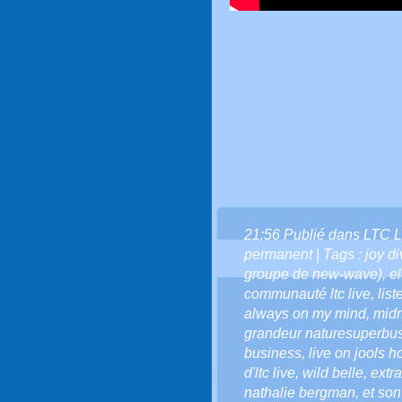
21:56 Publié dans
LTC L
permanent
| Tags :
joy di
groupe de new-wave)
,
e
communauté ltc live
,
list
always on my mind
,
midn
grandeur naturesuperbu
business
,
live on jools h
d'ltc live
,
wild belle
,
extra
nathalie bergman
,
et son 