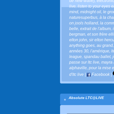
de new-wave)
,
electroni
live
,
listen to your eyes en
mind
,
midnight oil
,
le gr
naturesuperbus
,
à la cha
on jools holland
,
la comm
belle
,
extrait de l'album
,
bergman
,
et son frère elli
elton john
,
sir elton herc
anything goes
,
au grand
années 30
,
l'amérique
,
l
league
,
spandau ballet
,
passe sur ltc live
,
mayra 
alphaville
,
pour la mise 
d'ltc live
|
Facebook
|
Absolute LTC@LIVE