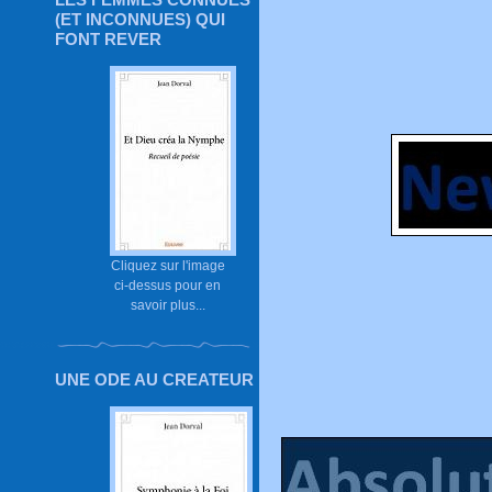
(ET INCONNUES) QUI
FONT REVER
Cliquez sur l'image
ci-dessus pour en
savoir plus...
UNE ODE AU CREATEUR