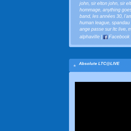
john
,
sir elton john
,
sir e
hommage
,
anything goe
band
,
les années 30
,
l'a
human league
,
spandau 
ange passe sur ltc live
,
m
alphaville
|
Facebook
Absolute LTC@LIVE