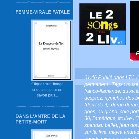
FEMME-VIRALE FATALE
01:46 Publié dans
LTC L
permanent
| Tags :
muse
Cliquez sur l'image
ci-dessus pour en
franco-flamande
,
du xviè
savoir plus...
desprez
,
nymphes des b
(don't do it)
,
duran duran
goes
,
au grand
,
cole port
DANS L'ANTRE DE LA
30
,
l'amérique
,
ltc live : 
PETITE-MORT
spandau ballet
,
jean dor
sur ltc live
,
mayra andra
pour la mise en place du 