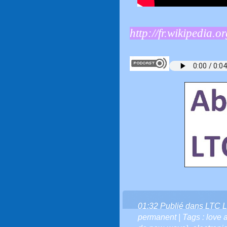
http://fr.wikipedia
01:32 Publié dans
LTC L
permanent
| Tags :
love 