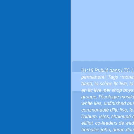
01:18 Publié dans
LTC L
permanent
| Tags :
monac
band
,
la scène ltc live
,
la
en ltc live
,
pet shop boys
groupe
,
l'écologie musi
white lies
,
unfinished bu
communauté d'ltc live
,
la
l'album
,
isles
,
chaloupé e
elliiot
,
co-leaders de wild
hercules john
,
duran dur