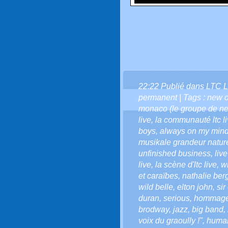
22:22 Publié dans
LTC L
permanent
| Tags :
new o
monaco (le groupe de n
live
,
la communauté ltc l
boys
,
always on my min
musikale grandeur natu
unfinished business
,
liv
live
,
la scène d'ltc live
,
wi
et caraïbes
,
nathalie be
wild belle
,
elton john
,
sir
duran
,
serious
,
hommag
brodway
,
jazz
,
big band
,
voix du graoully !"
,
huma