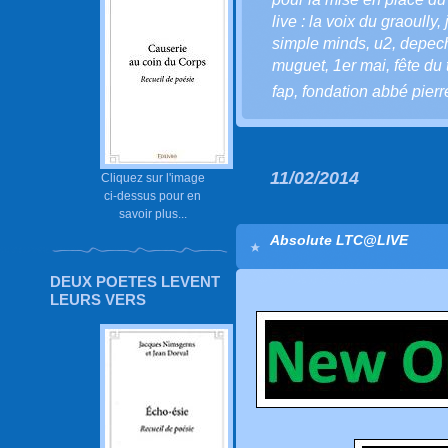
live : la voix du graoully
,
simple minds
,
u2
,
depec
muguet
,
1er mai
,
fête du 
fap
,
fondation abbé pierr
11/02/2014
Cliquez sur l'image
ci-dessus pour en
savoir plus...
Absolute LTC@LIVE
DEUX POETES LEVENT
LEURS VERS