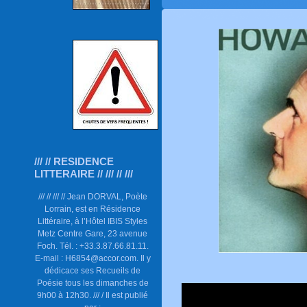
/// // RESIDENCE
LITTERAIRE // /// // ///
/// // /// // Jean DORVAL, Poète
Lorrain, est en Résidence
Littéraire, à l’Hôtel IBIS Styles
Metz Centre Gare, 23 avenue
Foch. Tél. : +33.3.87.66.81.11.
E-mail : H6854@accor.com. Il y
dédicace ses Recueils de
Poésie tous les dimanches de
9h00 à 12h30. /// / Il est publié