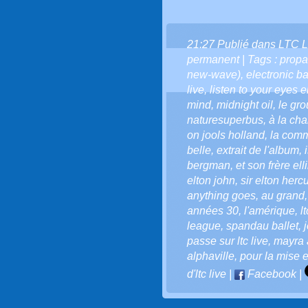
21:27 Publié dans
LTC L
permanent
| Tags :
propa
new-wave)
,
electronic b
live
,
listen to your eyes en
mind
,
midnight oil
,
le gr
naturesuperbus
,
à la cha
on jools holland
,
la comm
belle
,
extrait de l'album
,
bergman
,
et son frère elli
elton john
,
sir elton herc
anything goes
,
au grand
années 30
,
l'amérique
,
l
league
,
spandau ballet
,
passe sur ltc live
,
mayra 
alphaville
,
pour la mise 
d'ltc live
|
Facebook
|