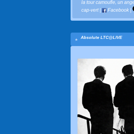
la tour camoufle
,
un ange
cap-vert
|
Facebook
|
Absolute LTC@LIVE