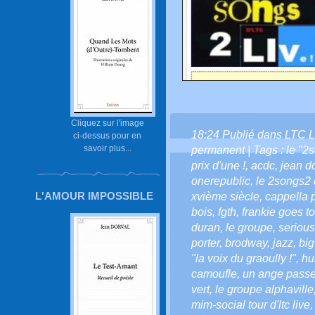
Cliquez sur l'image
18:24 Publié dans
LTC L
ci-dessus pour en
savoir plus...
permanent
| Tags :
le "2s
prix d'une !
,
acdc
,
jean do
onerepublic
,
le 2songs2 d
L'AMOUR IMPOSSIBLE
xvième siècle
,
cappella 
bois
,
fgth
,
frankie goes t
duran
,
le groupe
,
serious
porter
,
brodway
,
jazz
,
bi
"la voix du graoully !"
,
hu
camoufle
,
un ange passe 
vert
,
le groupe alphaville
mim-social tour d'ltc live