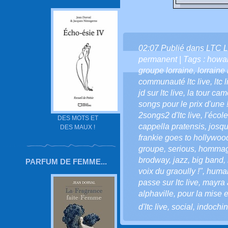
02:07 Publié dans
LTC L
permanent
| Tags :
howar
groupe lorraine
,
lorraine
communauté ltc live
,
ltc 
jd sur ltc live
,
la tour cam
songs pour le prix d'une 
2songs2 d'ltc live
,
l'écol
DES MOTS ET
cappella pratensis
,
josqu
DES MAUX !
frankie goes to hollywoo
groupe
,
serious
,
homma
brodway
,
jazz
,
big band
,
PARFUM DE FEMME...
voix du graoully !"
,
huma
passe sur ltc live
,
mayra 
alphaville
,
pour la mise 
d'ltc live
,
social
,
indochi