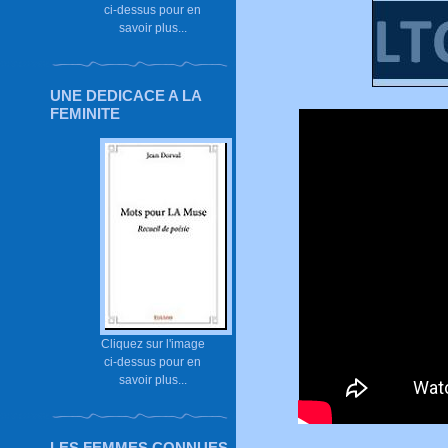
ci-dessus pour en
savoir plus...
UNE DEDICACE A LA
FEMINITE
Cliquez sur l'image
ci-dessus pour en
savoir plus...
LES FEMMES CONNUES