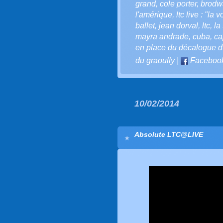
grand
,
cole porter
,
brodw
l'amérique
,
ltc live : "la 
ballet
,
jean dorval
,
ltc
,
la
mayra andrade
,
cuba
,
ca
en place du décalogue du 
du graoully
|
Faceboo
10/02/2014
Absolute LTC@LIVE