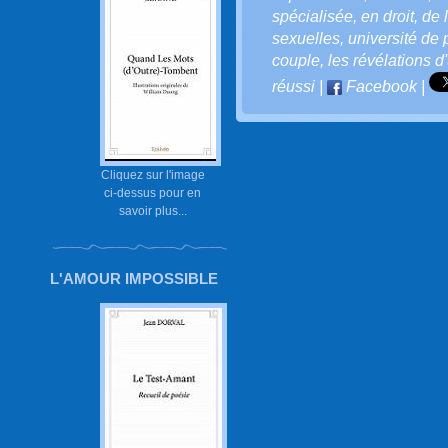
spécialisée
,
en droit
,
de 
sexuelles
,
université de 
couple
,
les révélations 
réussi
|
Facebook
|
Cliquez sur l'image
ci-dessus pour en
savoir plus...
L'AMOUR IMPOSSIBLE