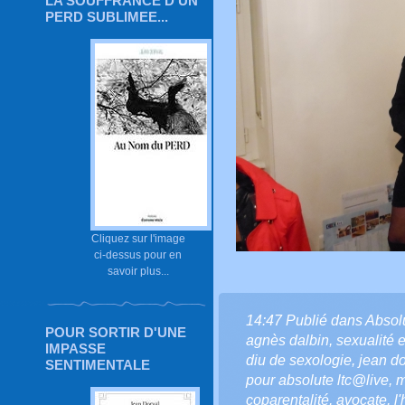
LA SOUFFRANCE D'UN
PERD SUBLIMEE...
Cliquez sur l'image
ci-dessus pour en
savoir plus...
14:47 Publié dans
Absol
POUR SORTIR D'UNE
agnès dalbin
,
sexualité e
IMPASSE
diu de sexologie
,
jean do
SENTIMENTALE
pour absolute ltc@live
,
m
coparentalité
,
avocate
,
l