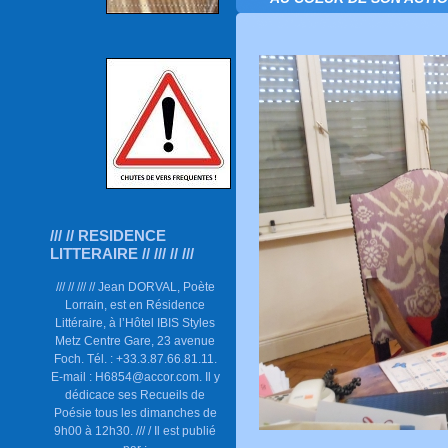
/// // RESIDENCE
LITTERAIRE // /// // ///
/// // /// // Jean DORVAL, Poète
Lorrain, est en Résidence
Littéraire, à l’Hôtel IBIS Styles
Metz Centre Gare, 23 avenue
Foch. Tél. : +33.3.87.66.81.11.
E-mail : H6854@accor.com. Il y
dédicace ses Recueils de
Poésie tous les dimanches de
9h00 à 12h30. /// / Il est publié