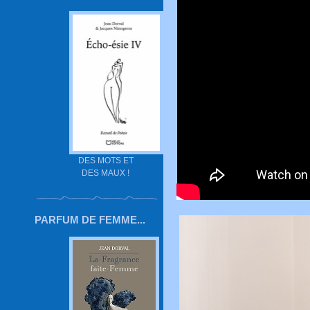
DES MOTS ET
DES MAUX !
PARFUM DE FEMME...