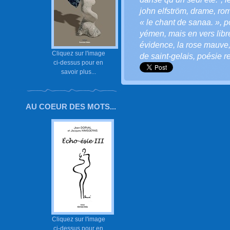
john elfström
,
drame
,
ro
« le chant de sanaa. »
,
p
yémen
,
mais en vers libr
évidence
,
la rose mauve
Cliquez sur l'image
de saint-gelais
,
poésie r
ci-dessus pour en
savoir plus...
AU COEUR DES MOTS...
Cliquez sur l'image
ci-dessus pour en