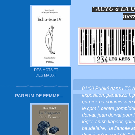
"ACTU à LA 
metz
DES MOTS ET
DES MAUX !
01:00 Publié dans
LTC 
exposition
,
paparazzi !
,
p
PARFUM DE FEMME...
garnier
,
co-commissaire 
le cpm !
,
centre pompido
dorval
,
jean dorval pour l
léger
,
anish kapoor
,
galer
baudelaire
,
"la fiancée a
dansé qu’un seul été."
,
l