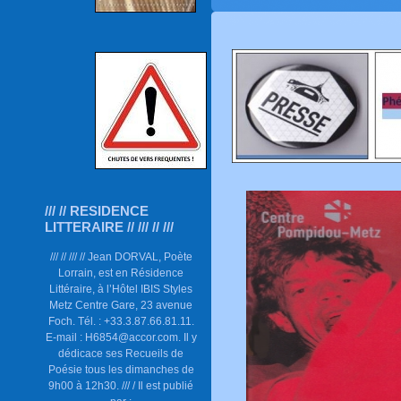
/// // RESIDENCE
LITTERAIRE // /// // ///
/// // /// // Jean DORVAL, Poète
Lorrain, est en Résidence
Littéraire, à l’Hôtel IBIS Styles
Metz Centre Gare, 23 avenue
Foch. Tél. : +33.3.87.66.81.11.
E-mail : H6854@accor.com. Il y
dédicace ses Recueils de
Poésie tous les dimanches de
9h00 à 12h30. /// / Il est publié