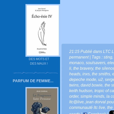
21:15 Publié dans
LTC L
permanent
| Tags :
sting
DES MOTS ET
monaco
,
soulsavers
,
ele
DES MAUX !
li
,
the bravery
,
the silenc
heads
,
inxs
,
the smiths
,
depeche mode
,
u2
,
serg
PARFUM DE FEMME...
twins
,
david bowie
,
the s
keith hudson
,
tropic of c
order
,
simple minds
,
la c
ltc@live
,
jean dorval pour
communauté ltc live
,
the