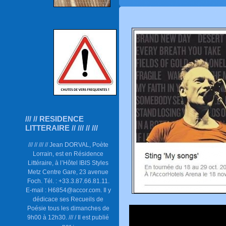
/// // RESIDENCE
LITTERAIRE // /// // ///
/// // /// // Jean DORVAL, Poète
Lorrain, est en Résidence
Littéraire, à l’Hôtel IBIS Styles
Metz Centre Gare, 23 avenue
Foch. Tél. : +33.3.87.66.81.11.
E-mail : H6854@accor.com. Il y
dédicace ses Recueils de
Poésie tous les dimanches de
9h00 à 12h30. /// / Il est publié