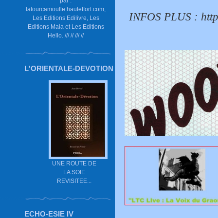
par :
latourcamoufle.hautetfort.com,
INFOS PLUS :
htt
Les Editions Edilivre, Les
Editions Maia et Les Editions
Hello. /// // /// //
L'ORIENTALE-DEVOTION
UNE ROUTE DE
LA SOIE
REVISITEE...
ECHO-ESIE IV