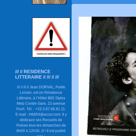
/// // RESIDENCE
LITTERAIRE // /// // ///
/// // /// // Jean DORVAL, Poète
Lorrain, est en Résidence
Littéraire, à l’Hôtel IBIS Styles
Metz Centre Gare, 23 avenue
Foch. Tél. : +33.3.87.66.81.11.
E-mail : H6854@accor.com. Il y
dédicace ses Recueils de
Poésie tous les dimanches de
9h00 à 12h30. /// / Il est publié