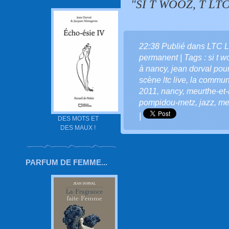
"SI T WOOZ, T LTC
22:38 Publié dans
LTC L
permanent
| Tags :
si t w
à nancy
,
jean dorval pour 
scène ltc live
,
la communa
2011
,
nancy
,
meurthe-et
pompidou-metz
,
jazz
,
me
|
DES MOTS ET
DES MAUX !
PARFUM DE FEMME...