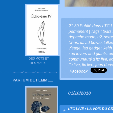
21:30 Publié dans
LTC L
permanent
| Tags :
tears 
depeche mode
,
u2
,
serg
twins
,
david bowie
,
talki
visage
,
fad gadget
,
keith
sad lovers and giants
,
o
DES MOTS ET
communauté d'ltc live
,
lt
DES MAUX !
ltc live
,
ltc live
,
jean dorv
Facebook
|
PARFUM DE FEMME...
01/10/2018
LTC LIVE : LA VOIX DU G