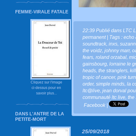
FEMME-VIRALE FATALE
22:39 Publié dans
LTC L
permanent
| Tags :
echo 
soundtrack
,
inxs
,
suzann
the voidz
,
johnny marr
,
o
fears
,
roland orzabal
,
mid
gainsbourg
,
lorraine le 
heads
,
the stranglers
,
kil
tropic of cancer
,
pink tur
Cliquez sur l'image
order
,
simple minds
,
la c
ci-dessus pour en
ltc@live
,
jean dorval pour
savoir plus...
communauté ltc live
,
the
Facebook
|
DANS L'ANTRE DE LA
PETITE-MORT
25/09/2018