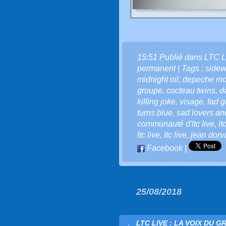
15:51 Publié dans
LTC L
permanent
| Tags :
sidew
midnight oil
,
depeche m
groupe
,
cocteau twins
,
d
killing joke
,
visage
,
fad 
turns blue
,
sad lovers an
communauté d'ltc live
,
lt
ltc live
,
ltc live
,
jean dorv
Facebook
|
25/08/2018
LTC LIVE : LA VOIX DU G