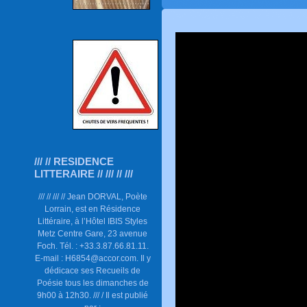
/// // RESIDENCE
LITTERAIRE // /// // ///
/// // /// // Jean DORVAL, Poète
Lorrain, est en Résidence
Littéraire, à l’Hôtel IBIS Styles
Metz Centre Gare, 23 avenue
Foch. Tél. : +33.3.87.66.81.11.
E-mail : H6854@accor.com. Il y
dédicace ses Recueils de
Poésie tous les dimanches de
9h00 à 12h30. /// / Il est publié