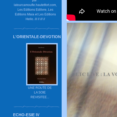
par :
latourcamoufle.hautetfort.com,
Les Editions Edilivre, Les
Editions Maia et Les Editions
Hello. /// // /// //
L'ORIENTALE-DEVOTION
UNE ROUTE DE
LA SOIE
REVISITEE...
ECHO-ESIE IV