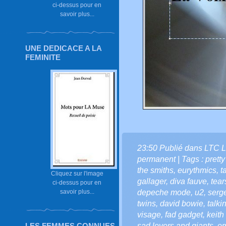
ci-dessus pour en
savoir plus...
UNE DEDICACE A LA
FEMINITE
23:50 Publié dans
LTC L
permanent
| Tags :
prett
the smiths
,
eurythmics
,
t
Cliquez sur l'image
gallager
,
diva fauve
,
tear
ci-dessus pour en
depeche mode
,
u2
,
serg
savoir plus...
twins
,
david bowie
,
talki
visage
,
fad gadget
,
keith
sad lovers and giants
,
o
LES FEMMES CONNUES