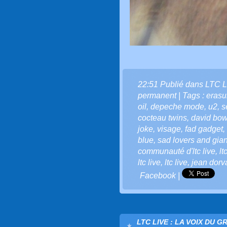
22:51 Publié dans
LTC L
permanent
| Tags :
erasu
oil
,
depeche mode
,
u2
,
s
cocteau twins
,
david bow
joke
,
visage
,
fad gadget
,
blue
,
sad lovers and gian
communauté d'ltc live
,
lt
ltc live
,
ltc live
,
jean dorv
Facebook
|
LTC LIVE : LA VOIX DU G