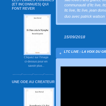
(ET INCONNUES) QUI
communauté d'ltc live
,
lt
FONT REVER
ltc live
,
ltc live
,
jean dorv
duo avec patrick watson
15/09/2018
LTC LIVE : LA VOIX DU G
Cliquez sur l'image
ci-dessus pour en
savoir plus...
UNE ODE AU CREATEUR