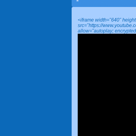
<iframe width="640" heigh
src="https://www.youtube
allow="autoplay; encrypted