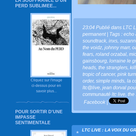
LA SOUFFRANCE D'UN
PERD SUBLIMEE...
23:04 Publié dans
LTC L
permanent
| Tags :
echo 
soundtrack
,
inxs
,
suzann
the voidz
,
johnny marr
,
o
fears
,
roland orzabal
,
mid
gainsbourg
,
lorraine le 
heads
,
the stranglers
,
kil
tropic of cancer
,
pink tur
Cliquez sur l'image
order
,
simple minds
,
la c
ci-dessus pour en
ltc@live
,
jean dorval pour
savoir plus...
communauté ltc live
,
the
Facebook
|
POUR SORTIR D'UNE
IMPASSE
SENTIMENTALE
LTC LIVE : LA VOIX DU G