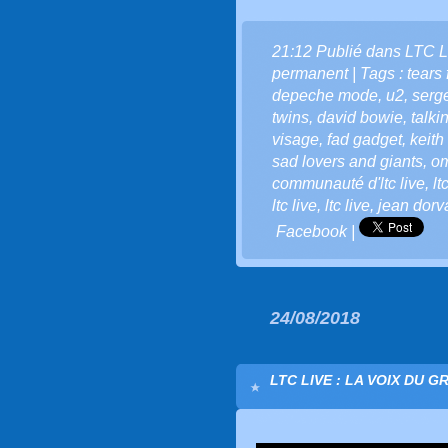
21:12 Publié dans
LTC L
permanent
| Tags :
tears 
depeche mode
,
u2
,
serg
twins
,
david bowie
,
talki
visage
,
fad gadget
,
keith
sad lovers and giants
,
o
communauté d'ltc live
,
lt
ltc live
,
ltc live
,
jean dorv
Facebook
|
24/08/2018
LTC LIVE : LA VOIX DU G