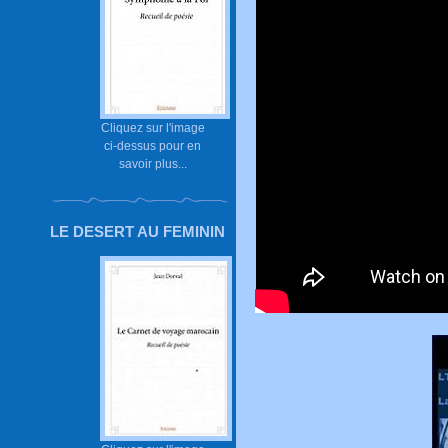
Cliquez sur l'image
ci-dessus pour en
savoir plus...
LE DESERT AU FEMININ