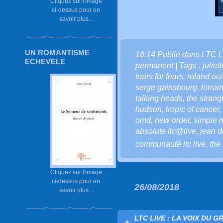
Cliquez sur l'image
ci-dessus pour en
savoir plus...
UN ROMANTISME
16:14 Publié dans
LTC L
ECHEVELE
permanent
| Tags :
juliet
tears for fears
,
roland or
serge gainsbourg
,
lorrai
talking heads
,
the strang
hudson
,
tropic of cancer
,
omd
,
new order
,
simple 
absolute ltc@live
,
jean do
communauté ltc live
,
the
Cliquez sur l'image
ci-dessus pour en
26/08/2018
savoir plus...
LTC LIVE : LA VOIX DU G