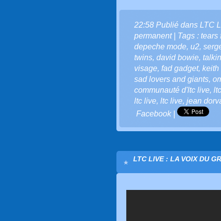
22:58 Publié dans
LTC L
permanent
| Tags :
tears 
depeche mode
,
u2
,
serg
twins
,
david bowie
,
talki
visage
,
fad gadget
,
keith
sad lovers and giants
,
o
communauté d'ltc live
,
lt
ltc live
,
ltc live
,
jean dorv
Facebook
|
LTC LIVE : LA VOIX DU G