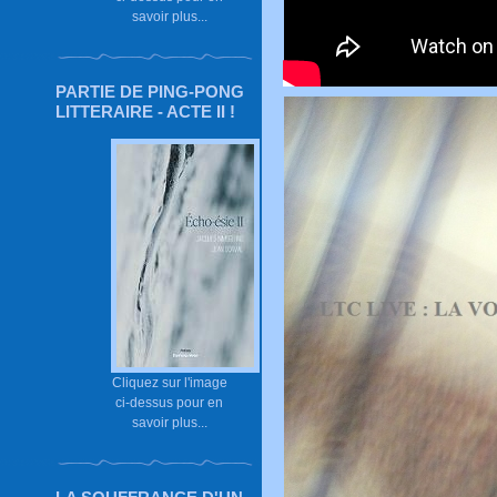
savoir plus...
PARTIE DE PING-PONG
LITTERAIRE - ACTE II !
Cliquez sur l'image
ci-dessus pour en
savoir plus...