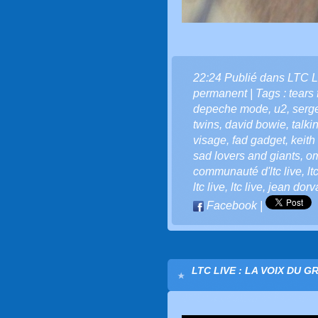
22:24 Publié dans
LTC L
permanent
| Tags :
tears 
depeche mode
,
u2
,
serg
twins
,
david bowie
,
talki
visage
,
fad gadget
,
keith
sad lovers and giants
,
o
communauté d'ltc live
,
lt
ltc live
,
ltc live
,
jean dorv
Facebook
|
LTC LIVE : LA VOIX DU G