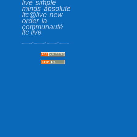
live
simple
minds
absolute
ltc@live
new
order
la
communauté
ltc live