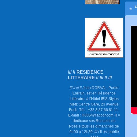
/// // RESIDENCE
LITTERAIRE // /// // ///
/// // /// // Jean DORVAL, Poète
Lorrain, est en Résidence
Littéraire, à l’Hôtel IBIS Styles
Metz Centre Gare, 23 avenue
Foch. Tél. : +33.3.87.66.81.11.
E-mail : H6854@accor.com. Il y
dédicace ses Recueils de
Poésie tous les dimanches de
9h00 à 12h30. /// / Il est publié