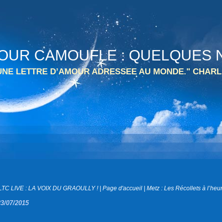
 TOUR CAMOUFLE : QUELQUES N
 UNE LETTRE D’AMOUR ADRESSEE AU MONDE." CHARL
LTC LIVE : LA VOIX DU GRAOULLY !
|
Page d'accueil
|
Metz : Les Récollets à l’heur
23/07/2015