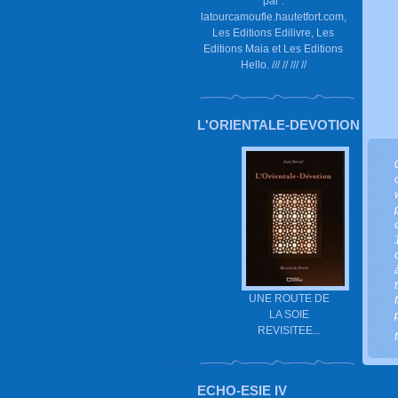
par :
latourcamoufle.hautetfort.com,
Les Editions Edilivre, Les
Editions Maia et Les Editions
Hello. /// // /// //
L'ORIENTALE-DEVOTION
UNE ROUTE DE
LA SOIE
REVISITEE...
ECHO-ESIE IV