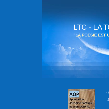
LTC - LA
"LA POESIE EST
« 