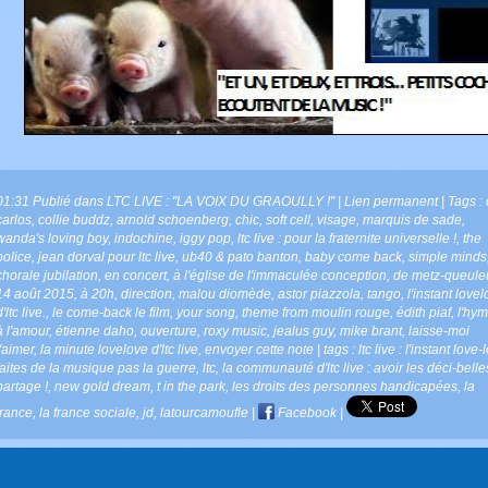
01:31 Publié dans
LTC LIVE : "LA VOIX DU GRAOULLY !"
|
Lien permanent
| Tags :
carlos
,
collie buddz
,
arnold schoenberg
,
chic
,
soft cell
,
visage
,
marquis de sade
,
wanda's loving boy
,
indochine
,
iggy pop
,
ltc live : pour la fraternite universelle !
,
the
police
,
jean dorval pour ltc live
,
ub40 & pato banton
,
baby come back
,
simple minds
chorale jubilation
,
en concert
,
à l'église de l'immaculée conception
,
de metz-queule
14 août 2015
,
à 20h
,
direction
,
malou diomède
,
astor piazzola
,
tango
,
l'instant love
d'ltc live.
,
le come-back le film
,
your song
,
theme from moulin rouge
,
édith piaf
,
l'hy
à l'amour
,
étienne daho
,
ouverture
,
roxy music
,
jealus guy
,
mike brant
,
laisse-moi
t'aimer
,
la minute lovelove d'ltc live
,
envoyer cette note | tags : ltc live : l'instant love-
faites de la musique pas la guerre
,
ltc
,
la communauté d'ltc live : avoir les déci-bell
partage !
,
new gold dream
,
t in the park
,
les droits des personnes handicapées
,
la
france
,
la france sociale
,
jd
,
latourcamoufle
|
Facebook
|