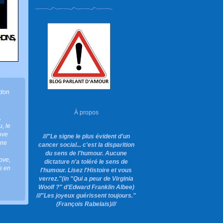
don
À propos
,
u
,
le
love
///"Le signe le plus évident d'un
mne
cancer social... c'est la disparition
du sens de l'humour. Aucune
love
,
dictature n'a toléré le sens de
es en
l'humour. Lisez l'Histoire et vous
verrez."
(in "Qui a peur de Virginia
Woolf ?"
d'Edward Franklin Albee)
///"Les joyeux guérissent toujours."
(François Rabelais)///