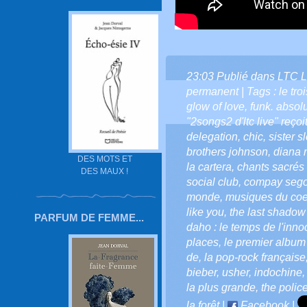
23:03 Publié dans
LTC L
permanent
| Tags :
le tro
glow of love
,
funk. absol
"2songs2 d'ltc live" reçoi
delegation
,
chic
,
sister s
brothers johnson
,
diana 
DES MOTS ET
la cartera
,
chants sacrés 
DES MAUX !
social club
,
compay seg
monde
,
musiques du coe
like you
,
the last shadow
PARFUM DE FEMME...
daho : le temps de l'inn
places
,
le premier album 
de
,
la pop-rock française
bieber
,
usher
,
indochine
la plus grande
,
the polic
la forêt
|
Facebook
|