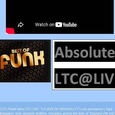
21:21 Publié dans
LTC LIVE : "LA VOIX DU GRAOULLY !"
|
Lien permanent
| Tags :
delagation
,
funk. absolute ltc@live
,
charades
,
gimme the funk
,
le "2songs2 d'ltc live"