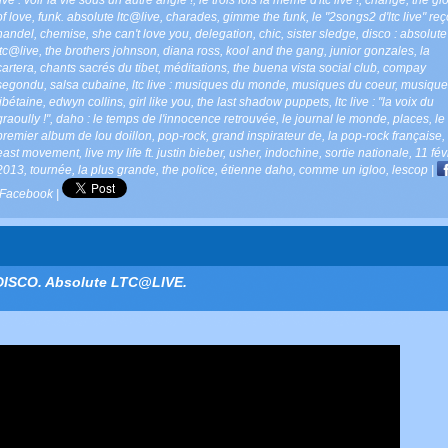
of love
,
funk. absolute ltc@live
,
charades
,
gimme the funk
,
le "2songs2 d'ltc live" reç
handel
,
chemise
,
she can't love you
,
delegation
,
chic
,
sister sledge
,
disco : absolute
ltc@live
,
the brothers johnson
,
diana ross
,
kool and the gang
,
junior gonzales
,
la
cartera
,
chants sacrés du tibet
,
méditations
,
the buena vista social club
,
compay
segondu
,
salsa cubaine
,
ltc live : musiques du monde
,
musiques du coeur
,
musique
tibétaine
,
edwyn collins
,
girl like you
,
the last shadow puppets
,
ltc live : "la voix du
graoully !"
,
daho : le temps de l'innocence retrouvée
,
le journal le monde
,
places
,
le
premier album de lou doillon
,
pop-rock
,
grand inspirateur de
,
la pop-rock française
,
east movement
,
live my life ft. justin bieber
,
usher
,
indochine
,
sortie nationale
,
11 fév
2013
,
tournée
,
la plus grande
,
the police
,
étienne daho
,
comme un igloo
,
lescop
|
Facebook
|
DISCO. Absolute LTC@LIVE.