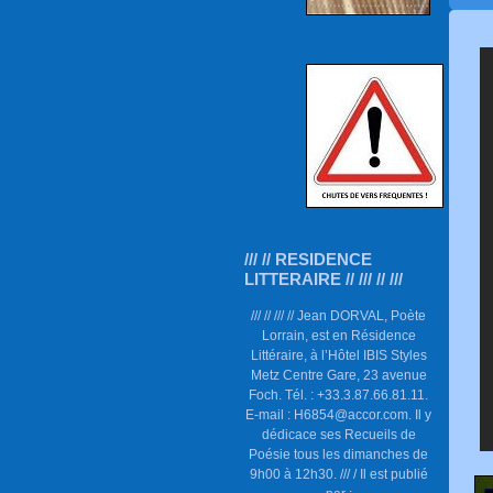
/// // RESIDENCE
LITTERAIRE // /// // ///
/// // /// // Jean DORVAL, Poète
Lorrain, est en Résidence
Littéraire, à l’Hôtel IBIS Styles
Metz Centre Gare, 23 avenue
Foch. Tél. : +33.3.87.66.81.11.
E-mail : H6854@accor.com. Il y
dédicace ses Recueils de
Poésie tous les dimanches de
9h00 à 12h30. /// / Il est publié