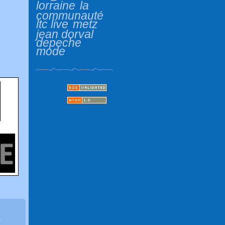
lorraine
la
communauté
ltc live
metz
jean dorval
depeche
mode