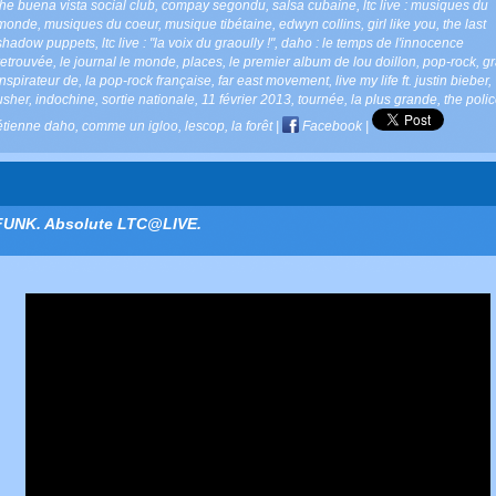
the buena vista social club
,
compay segondu
,
salsa cubaine
,
ltc live : musiques du
monde
,
musiques du coeur
,
musique tibétaine
,
edwyn collins
,
girl like you
,
the last
shadow puppets
,
ltc live : "la voix du graoully !"
,
daho : le temps de l'innocence
retrouvée
,
le journal le monde
,
places
,
le premier album de lou doillon
,
pop-rock
,
g
inspirateur de
,
la pop-rock française
,
far east movement
,
live my life ft. justin bieber
,
usher
,
indochine
,
sortie nationale
,
11 février 2013
,
tournée
,
la plus grande
,
the poli
étienne daho
,
comme un igloo
,
lescop
,
la forêt
|
Facebook
|
FUNK. Absolute LTC@LIVE.