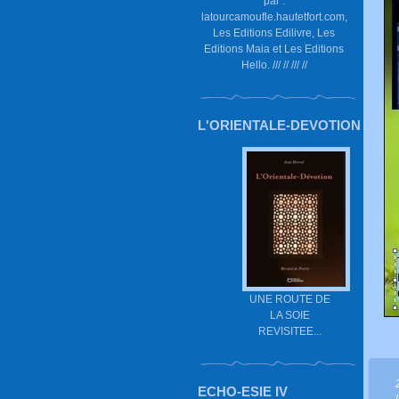
par :
latourcamoufle.hautetfort.com,
Les Editions Edilivre, Les
Editions Maia et Les Editions
Hello. /// // /// //
L'ORIENTALE-DEVOTION
UNE ROUTE DE
LA SOIE
REVISITEE...
ECHO-ESIE IV