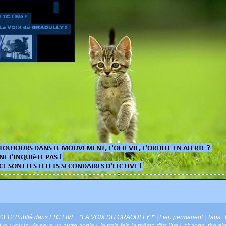
23:12 Publié dans
LTC LIVE : "LA VOIX DU GRAOULLY !"
|
Lien permanent
| Tags :
live : voir la vie sous un autre angle !
,
le trois fois la même d'ltc live !
,
change
,
the gl