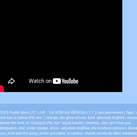
23:03 Publié dans
LTC LIVE : "LA VOIX DU GRAOULLY !"
|
Lien permanent
| Tags :
trois fois la même d'ltc live !
,
change
,
the glow of love
,
funk. absolute ltc@live
,
chara
gimme the funk
,
le "2songs2 d'ltc live" reçoit handel
,
chemise
,
she can't love you
,
delegation
,
chic
,
sister sledge
,
disco : absolute ltc@live
,
the brothers johnson
,
dian
ross
,
kool and the gang
,
junior gonzales
,
la cartera
,
chants sacrés du tibet
,
méditati