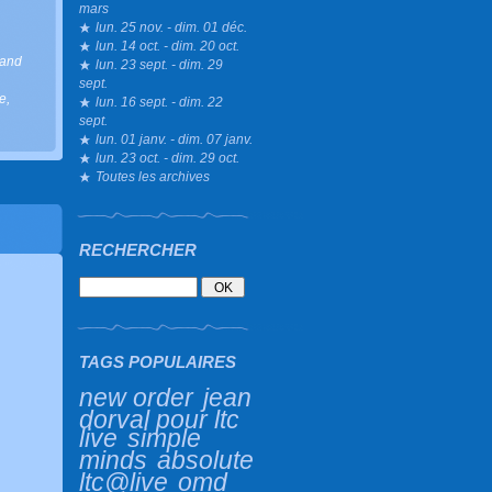
mars
lun. 25 nov. - dim. 01 déc.
lun. 14 oct. - dim. 20 oct.
rand
lun. 23 sept. - dim. 29
sept.
ce
,
lun. 16 sept. - dim. 22
sept.
lun. 01 janv. - dim. 07 janv.
lun. 23 oct. - dim. 29 oct.
Toutes les archives
RECHERCHER
TAGS POPULAIRES
new order
jean
dorval pour ltc
live
simple
minds
absolute
ltc@live
omd