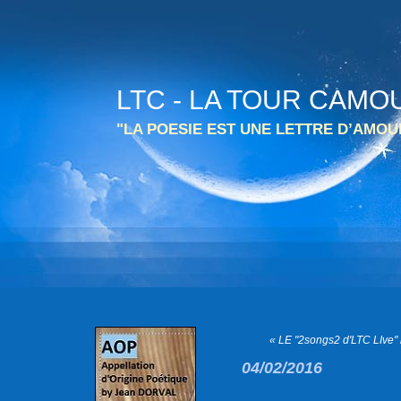
LTC - LA TOUR CAMO
"LA POESIE EST UNE LETTRE D’AMO
« LE "2songs2 d'LTC LIve" 
04/02/2016