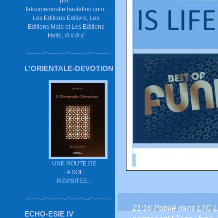
par :
latourcamoufle.hautetfort.com,
Les Editions Edilivre, Les
Editions Maia et Les Editions
Hello. /// // /// //
L'ORIENTALE-DEVOTION
UNE ROUTE DE
LA SOIE
REVISITEE...
21:16 Publié dans
LTC L
ECHO-ESIE IV