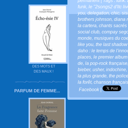
permanent
| Tags :
funk.
funk
,
le "2songs2 d'ltc li
you
,
delegation
,
chic
,
sis
brothers johnson
,
diana 
la cartera
,
chants sacrés 
social club
,
compay seg
monde
,
musiques du coe
like you
,
the last shadow
daho : le temps de l'inn
places
,
le premier album 
de
,
la pop-rock française
DES MOTS ET
bieber
,
usher
,
indochine
DES MAUX !
la plus grande
,
the polic
la forêt
,
chanson françai
Facebook
|
PARFUM DE FEMME...