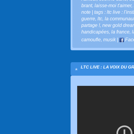
brant
,
laisse-moi t'aimer
,
note | tags : ltc live : l'in
guerre
,
ltc
,
la communauté 
partage !
,
new gold drea
handicapées
,
la france
,
l
camoufle
,
musik
|
Fac
LTC LIVE : LA VOIX DU G