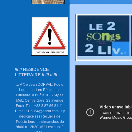
/// // RESIDENCE
LITTERAIRE // /// // ///
/// // /// // Jean DORVAL, Poète
Lorrain, est en Résidence
Littéraire, à l’Hôtel IBIS Styles
Metz Centre Gare, 23 avenue
Foch. Tél. : +33.3.87.66.81.11.
E-mail : H6854@accor.com. Il y
dédicace ses Recueils de
Poésie tous les dimanches de
9h00 à 12h30. /// / Il est publié