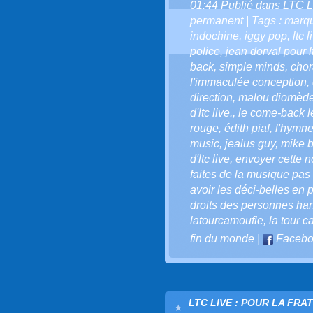
01:44 Publié dans
LTC L
permanent
| Tags :
marqu
indochine
,
iggy pop
,
ltc 
police
,
jean dorval pour lt
back
,
simple minds
,
chor
l'immaculée conception
,
direction
,
malou diomèd
d'ltc live.
,
le come-back le
rouge
,
édith piaf
,
l'hymne
music
,
jealus guy
,
mike b
d'ltc live
,
envoyer cette not
faites de la musique pas 
avoir les déci-belles en p
droits des personnes ha
latourcamoufle
,
la tour 
fin du monde
|
Facebo
LTC LIVE : POUR LA FRA