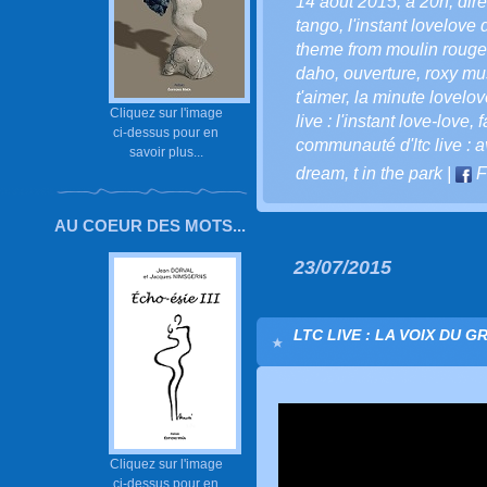
14 août 2015
,
à 20h
,
dir
tango
,
l'instant lovelove d
theme from moulin rouge
daho
,
ouverture
,
roxy mu
t'aimer
,
la minute lovelove
Cliquez sur l'image
live : l'instant love-love
,
f
ci-dessus pour en
communauté d'ltc live : a
savoir plus...
dream
,
t in the park
|
F
AU COEUR DES MOTS...
23/07/2015
LTC LIVE : LA VOIX DU G
Cliquez sur l'image
ci-dessus pour en