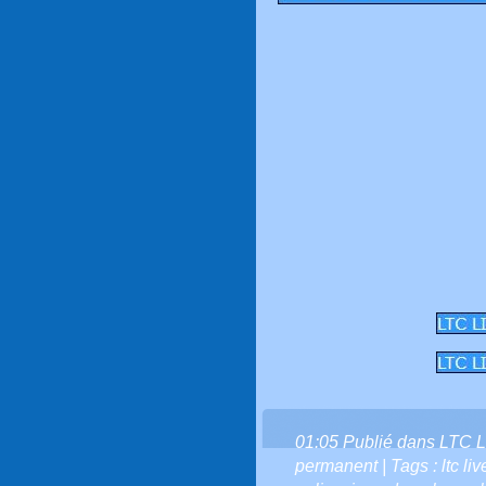
01:05 Publié dans
LTC L
permanent
| Tags :
ltc li