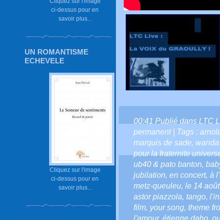
Cliquez sur l'image
ci-dessus pour en
savoir plus...
UN ROMANTISME
ECHEVELE
00:41 Publié dans
LTC L
permanent
| Tags :
arnol
marquis de sade
,
wanda'
pour la fraternite universe
ub40 & pato banton
,
bab
Cliquez sur l'image
jubilation
,
en concert
,
à 
ci-dessus pour en
metz-queuleu
,
le 14 aoû
savoir plus...
astor piazzola
,
tango
,
l'i
film
,
your song
,
theme fr
l'amour
,
étienne daho
,
ou