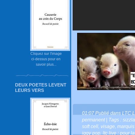
Cliquez sur l'image
ci-dessus pour en
savoir plus...
DEUX POETES LEVENT
LEURS VERS
01:07 Publié dans
LTC L
permanent
| Tags :
sizzla
soft cell
,
visage
,
marquis
iggy pop
,
ltc live : pour l