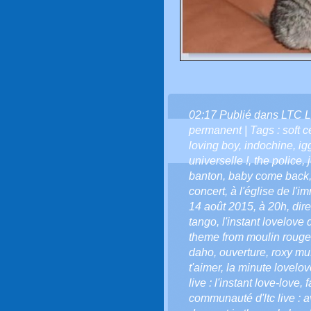
02:17 Publié dans
LTC L
permanent
| Tags :
soft c
loving boy
,
indochine
,
ig
universelle !
,
the police
,
banton
,
baby come back
concert
,
à l'église de l'
14 août 2015
,
à 20h
,
dir
tango
,
l'instant lovelove d
theme from moulin rouge
daho
,
ouverture
,
roxy mu
t'aimer
,
la minute lovelove
live : l'instant love-love
,
f
communauté d'ltc live : a