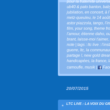
pour la fraternite universe
ub40 & pato banton
,
bab
jubilation
,
en concert
,
à 
metz-queuleu
,
le 14 aoû
astor piazzola
,
tango
,
l'i
film
,
your song
,
theme fr
l'amour
,
étienne daho
,
ou
brant
,
laisse-moi t'aimer
,
note | tags : ltc live : l'in
guerre
,
ltc
,
la communauté 
partage !
,
new gold drea
handicapées
,
la france
,
l
camoufle
,
musik
|
Fac
20/07/2015
LTC LIVE : LA VOIX DU G