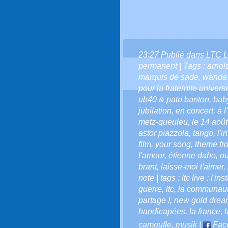
23:27 Publié dans
LTC L
permanent
| Tags :
arnol
marquis de sade
,
wanda'
pour la fraternite universe
ub40 & pato banton
,
bab
jubilation
,
en concert
,
à 
metz-queuleu
,
le 14 aoû
astor piazzola
,
tango
,
l'i
film
,
your song
,
theme fr
l'amour
,
étienne daho
,
ou
brant
,
laisse-moi t'aimer
,
note | tags : ltc live : l'in
guerre
,
ltc
,
la communauté 
partage !
,
new gold drea
handicapées
,
la france
,
l
camoufle
,
musik
|
Fac