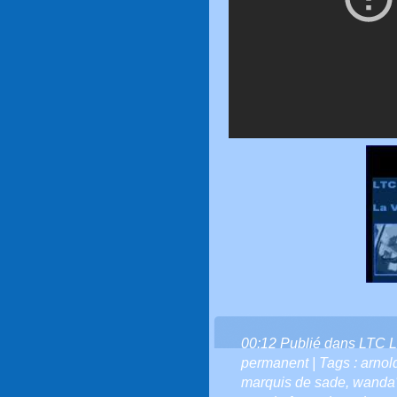
00:12 Publié dans
LTC L
permanent
| Tags :
arnol
marquis de sade
,
wanda'