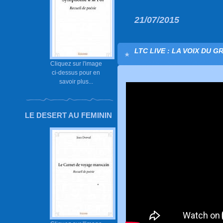
21/07/2015
LTC LIVE : LA VOIX DU G
Cliquez sur l'image
ci-dessus pour en
savoir plus...
LE DESERT AU FEMININ