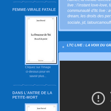
live : l'instant love-love
,
f
FEMME-VIRALE FATALE
communauté d'ltc live : a
dream
,
les droits des p
sociale
,
jd
,
latourcamouf
LTC LIVE : LA VOIX DU G
Cliquez sur l'image
ci-dessus pour en
savoir plus...
DANS L'ANTRE DE LA
PETITE-MORT