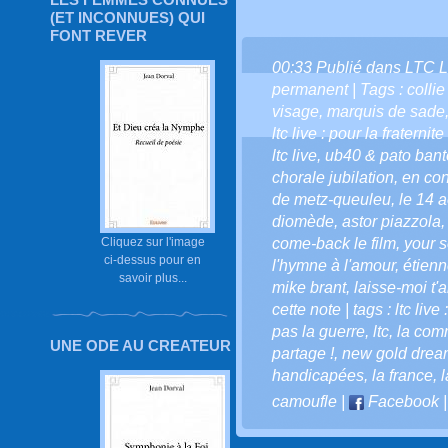
(ET INCONNUES) QUI
FONT REVER
00:33 Publié dans
LTC L
permanent
| Tags :
colli
visage
,
marquis de sade
ltc live : pour la fraternit
ltc live
,
ub40 & pato ban
chorale jubilation
,
en con
de metz-queuleu
,
le 14 
diomède
,
astor piazzola
come-back le film
,
your 
Cliquez sur l'image
ci-dessus pour en
l'hymne à l'amour
,
étien
savoir plus...
mike brant
,
laisse-moi t'
cette note | tags : ltc live 
pas la guerre
,
ltc
,
la comm
UNE ODE AU CREATEUR
partage !
,
new gold drea
handicapées
,
la france
,
l
camoufle
|
Facebook