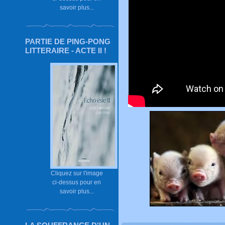
savoir plus...
PARTIE DE PING-PONG
LITTERAIRE - ACTE II !
Cliquez sur l'image
ci-dessus pour en
savoir plus...