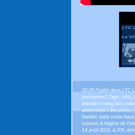
02:26 Publié dans
LTC L
permanent
| Tags :
chic
,
wanda's loving boy
,
indo
universelle !
,
the police
,
banton
,
baby come back
concert
,
à l'église de l'
14 août 2015
,
à 20h
,
dir