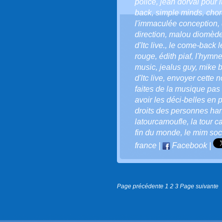
police
,
jean dorval pour lt
back
,
simple minds
,
chor
l'immaculée conception
,
direction
,
malou diomèd
d'ltc live.
,
le come-back le
rouge
,
édith piaf
,
l'hymne
music
,
jealus guy
,
mike b
d'ltc live
,
envoyer cette not
faites de la musique pas 
avoir les déci-belles en p
droits des personnes ha
latourcamoufle
,
la tour 
fin du monde
,
le mim soci
france
|
Facebook
|
Page précédente
1
2
3
Page suivante