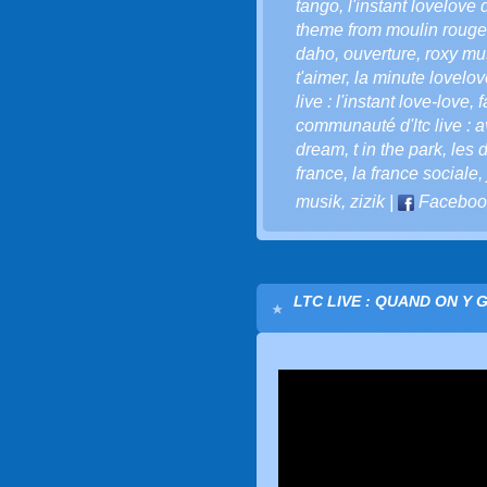
tango
,
l'instant lovelove d
theme from moulin rouge
daho
,
ouverture
,
roxy mu
t'aimer
,
la minute lovelove
live : l'instant love-love
,
f
communauté d'ltc live : a
dream
,
t in the park
,
les 
france
,
la france sociale
,
musik
,
zizik
|
Faceboo
LTC LIVE : QUAND ON Y 