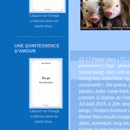
Cliquez sur l'image
ci-dessus pour en
savoir plus...
UNE QUINTESSENCE
D'AMOUR
01:17 Publié dans
LTC L
permanent
| Tags :
groun
schoenberg
,
chic
,
soft ce
loving boy
,
indochine
,
ig
universelle !
,
the police
,
banton
,
baby come back
concert
,
à l'église de l'
14 août 2015
,
à 20h
,
dir
tango
,
l'instant lovelove d
Cliquez sur l'image
theme from moulin rouge
ci-dessus pour en
savoir plus...
daho
,
ouverture
,
roxy mu
t'aimer
,
la minute lovelove