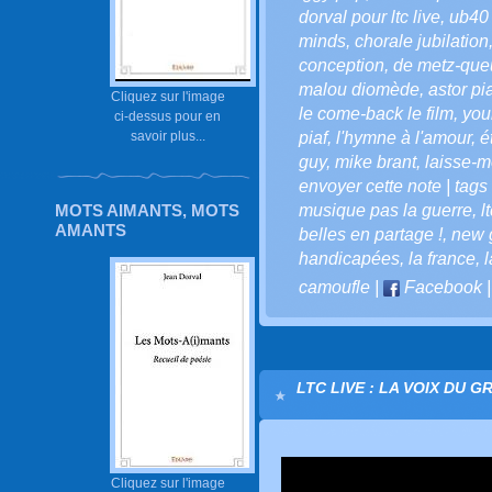
dorval pour ltc live
,
ub40 
minds
,
chorale jubilation
conception
,
de metz-que
malou diomède
,
astor pi
Cliquez sur l'image
le come-back le film
,
you
ci-dessus pour en
savoir plus...
piaf
,
l'hymne à l'amour
,
é
guy
,
mike brant
,
laisse-m
envoyer cette note | tags : 
MOTS AIMANTS, MOTS
musique pas la guerre
,
l
AMANTS
belles en partage !
,
new 
handicapées
,
la france
,
l
camoufle
|
Facebook
LTC LIVE : LA VOIX DU G
Cliquez sur l'image