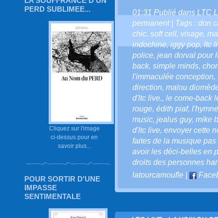
LA SOUFFRANCE D'UN
PERD SUBLIMEE...
01:31 Publié dans
LTC L
permanent
| Tags :
don c
chic
,
soft cell
,
visage
,
ma
indochine
,
iggy pop
,
ltc 
police
,
jean dorval pour lt
back
,
simple minds
,
chor
l'immaculée conception
,
direction
,
malou diomèd
d'ltc live.
,
le come-back le
rouge
,
édith piaf
,
l'hymne
music
,
jealus guy
,
mike b
Cliquez sur l'image
d'ltc live
,
envoyer cette not
ci-dessus pour en
faites de la musique pas 
savoir plus...
avoir les déci-belles en p
droits des personnes ha
latourcamoufle
|
Face
POUR SORTIR D'UNE
IMPASSE
SENTIMENTALE