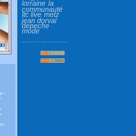
lorraine
la
communauté
ltc live
metz
jean dorval
depeche
mode
e !
,
e
y
s
n
usic