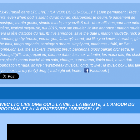
23:49 Publié dans
LTC LIVE : "LA VOIX DU GRAOULLY !"
|
Lien permanent
| Tags :
inxs
,
even when god is silent
,
duran duran
,
charpentier
,
te deum
,
le parlement de
musique
,
martin gester
,
simple minds
,
meyouzik & ruk : deux affiches pour une mê
scène
,
festival meyouzik
,
ruk 2016
,
rock um knueler
,
ltc live annonce : marlon roude
sera la tête d'affiche du ruk
,
ltc live annonce
,
save the date !
,
marlon roudette
,
rock 
knuedler
,
go by brooks
,
versus you
,
fat larry's band
,
act like you know
,
charades
,
gi
the funk
,
tango argentin
,
santiago's dream
,
simply red
,
madness
,
ub40
,
ltc live :
connexion ska
,
the slackers
,
françoiz breut
,
barcelona gipsy balkan orchestra
,
le
"2songs2(d'ltc live) reçoit ed
,
étienne daho
,
les max valentin
,
les maux dits
,
the clas
sex pistols
,
manu katché drum solo
,
change
,
supertramp
,
linkin park
,
asian dub
foundation ft naga
,
ltc live : lewatt-peak musical
,
omd
,
ltc live : la music box !
,
talk tal
live : music is my (only) drug !
,
midnight oil
,
fnaïre
|
Facebook
|
AVEC LTC LIVE DIRE OUI à LA VIE, à LA BEAUTé, à L'AMOUR DU
PROCHAIN ET à LA FRATERNITé UNIVERSELLE !