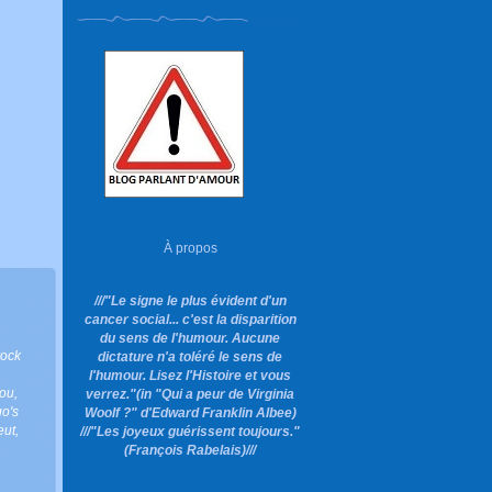
À propos
///"Le signe le plus évident d'un
cancer social... c'est la disparition
du sens de l'humour. Aucune
rock
dictature n'a toléré le sens de
l'humour. Lisez l'Histoire et vous
you
,
verrez."
(in "Qui a peur de Virginia
go's
Woolf ?"
d'Edward Franklin Albee)
eut
,
///"Les joyeux guérissent toujours."
(François Rabelais)///