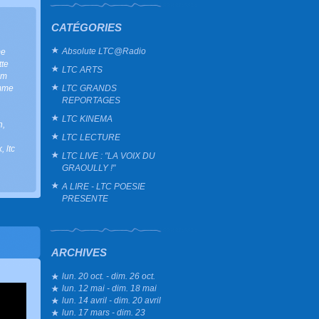
CATÉGORIES
Absolute LTC@Radio
me
tte
LTC ARTS
um
LTC GRANDS
mme
REPORTAGES
LTC KINEMA
h
,
LTC LECTURE
k
,
ltc
LTC LIVE : "LA VOIX DU
GRAOULLY !"
A LIRE - LTC POESIE
PRESENTE
ARCHIVES
lun. 20 oct. - dim. 26 oct.
lun. 12 mai - dim. 18 mai
lun. 14 avril - dim. 20 avril
lun. 17 mars - dim. 23