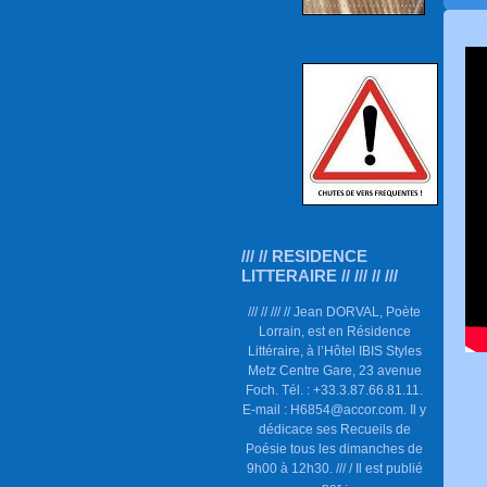
/// // RESIDENCE
LITTERAIRE // /// // ///
/// // /// // Jean DORVAL, Poète
Lorrain, est en Résidence
Littéraire, à l’Hôtel IBIS Styles
Metz Centre Gare, 23 avenue
Foch. Tél. : +33.3.87.66.81.11.
E-mail : H6854@accor.com. Il y
dédicace ses Recueils de
Poésie tous les dimanches de
9h00 à 12h30. /// / Il est publié