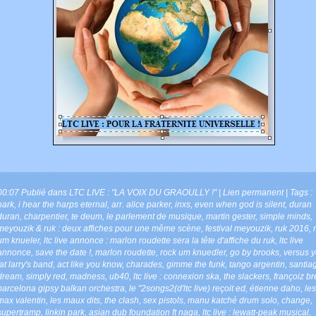
00:07 Publié dans
LTC LIVE : "LA VOIX DU GRAOULLY !"
|
Lien permanent
| Tags :
hark
,
i hear the harps eternal
,
arr. alice parker
,
inxs
,
even when god is silent
,
duran
duran
,
charpentier
,
te deum
,
le parlement de musique
,
martin gester
,
simple minds
,
meyouzik & ruk : deux affiches pour une même scène
,
festival meyouzik
,
ruk 2016
,
um knueler
,
ltc live annonce : marlon roudette sera la tête d'affiche du ruk
,
ltc live
annonce
,
save the date !
,
marlon roudette
,
rock um knuedler
,
go by brooks
,
versus 
fat larry's band
,
act like you know
,
charades
,
gimme the funk
,
tango argentin
,
santia
dream
,
simply red
,
madness
,
ub40
,
ltc live : connexion ska
,
the slackers
,
françoiz br
barcelona gipsy balkan orchestra
,
le "2songs2(d'ltc live) reçoit ed
,
étienne daho
,
les
max valentin
,
les maux dits
,
the clash
,
sex pistols
,
manu katché drum solo
,
change
,
supertramp
,
linkin park
,
asian dub foundation ft naga
,
ltc live : lewatt-peak musical
,