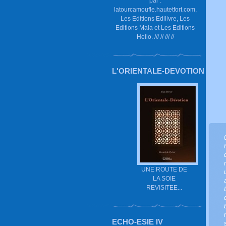
par :
latourcamoufle.hautetfort.com,
Les Editions Edilivre, Les
Editions Maia et Les Editions
Hello. /// // /// //
L'ORIENTALE-DEVOTION
UNE ROUTE DE
LA SOIE
REVISITEE...
ECHO-ESIE IV