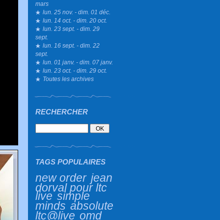
mars
lun. 25 nov. - dim. 01 déc.
lun. 14 oct. - dim. 20 oct.
lun. 23 sept. - dim. 29
sept.
lun. 16 sept. - dim. 22
sept.
lun. 01 janv. - dim. 07 janv.
lun. 23 oct. - dim. 29 oct.
Toutes les archives
RECHERCHER
TAGS POPULAIRES
new order
jean
dorval pour ltc
live
simple
minds
absolute
ltc@live
omd