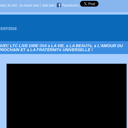
omd
,
ltc live : la music box !
,
talk talk
|
Facebook
|
15/07/2016
AVEC LTC LIVE DIRE OUI à LA VIE, à LA BEAUTé, à L'AMOUR DU
PROCHAIN ET à LA FRATERNITé UNIVERSELLE !