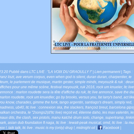
23:20 Publié dans
LTC LIVE : "LA VOIX DU GRAOULLY !"
|
Lien permanent
| Tags :
franz liszt
,
ave verum corpus
,
even when god is silent
,
duran duran
,
charpentier
,
te
deum
,
le parlement de musique
,
martin gester
,
simple minds
,
meyouzik & ruk : deux
affiches pour une même scène
,
festival meyouzik
,
ruk 2016
,
rock um knueler
,
ltc live
annonce : marlon roudette sera la tête d'affiche du ruk
,
ltc live annonce
,
save the dat
marlon roudette
,
rock um knuedler
,
go by brooks
,
versus you
,
fat larry's band
,
act lik
you know
,
charades
,
gimme the funk
,
tango argentin
,
santiago's dream
,
simply red
,
madness
,
ub40
,
ltc live : connexion ska
,
the slackers
,
françoiz breut
,
barcelona gips
balkan orchestra
,
le "2songs2(d'ltc live) reçoit ed
,
étienne daho
,
les max valentin
,
le
maux dits
,
the clash
,
sex pistols
,
manu katché drum solo
,
change
,
supertramp
,
linki
park
,
asian dub foundation ft naga
,
ltc live : lewatt-peak musical
,
omd
,
ltc live : la m
box !
,
talk talk
,
ltc live : music is my (only) drug !
,
midnight oil
|
Facebook
|