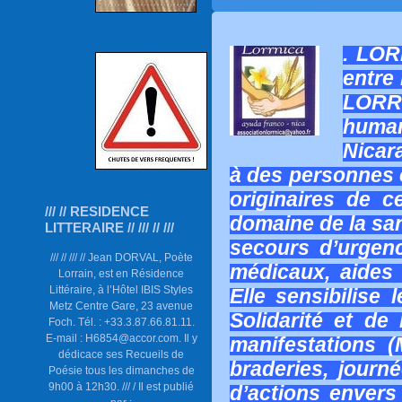
. LOR
entre 
LOR
human
Nicar
à des personnes e
originaires de 
/// // RESIDENCE
domaine de la san
LITTERAIRE // /// // ///
secours d’urgen
/// // /// // Jean DORVAL, Poète
médicaux, aides 
Lorrain, est en Résidence
Littéraire, à l’Hôtel IBIS Styles
Elle sensibilise 
Metz Centre Gare, 23 avenue
Solidarité et de 
Foch. Tél. : +33.3.87.66.81.11.
E-mail : H6854@accor.com. Il y
manifestations 
dédicace ses Recueils de
braderies, journé
Poésie tous les dimanches de
9h00 à 12h30. /// / Il est publié
d’actions envers