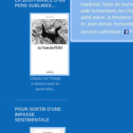
LA SOUFFRANCE D'UN
martyrisé
,
l'asie du sud-e
PERD SUBLIMEE...
aide humanitaire
,
les ch
abbé pierre
,
la fondation
ltc
,
jean dorval
,
humanita
secours catholique
|
F
Cliquez sur l'image
ci-dessus pour en
savoir plus...
POUR SORTIR D'UNE
IMPASSE
SENTIMENTALE