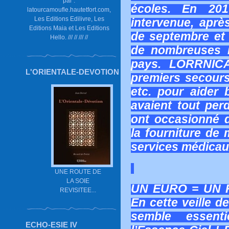
par :
écoles. En 201
latourcamoufle.hautetfort.com,
Les Editions Edilivre, Les
intervenue, aprè
Editions Maia et Les Editions
de septembre et 
Hello. /// // /// //
de nombreuses i
pays. LORRNICA
L'ORIENTALE-DEVOTION
premiers secours 
etc. pour aider
avaient tout perd
ont occasionné 
la fourniture de
services médicaux
UNE ROUTE DE
LA SOIE
UN EURO = UN 
REVISITEE...
En cette veille d
semble essent
ECHO-ESIE IV