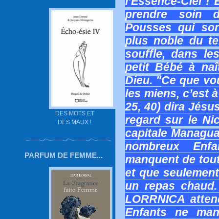
l’Essence-Ciel !
prendre soin 
Pousses qui son
plus noble du te
souffle, dans le
petit Bébé à naî
Dieu. "
Ce que vou
les miens, c’est 
25, 40) dira Jésus
DES MOTS ET
regard sur le N
DES MAUX !
capitale
Managua
nombreux Enfan
PARFUM DE FEMME...
manquent de tout,
et que seulement 
un repas chaud.
LORRNICA atten
Enfants ne manq