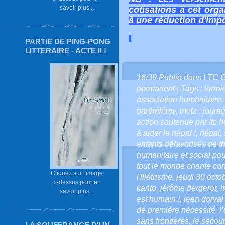
savoir plus...
cotisations à cet orga
à une réduction d'impô
PARTIE DE PING-PONG
LITTERAIRE - ACTE II !
16:39 Publié dans
LTC 
permanent
| Tags :
lorrni
association humanitaire
barthélémy
,
metz : journ
action soutenue par ltc 
à aider le népal !
,
népal
,
enfants défavorisés de t
humanitaire et social po
tout le monde chante con
Cliquez sur l'image
l'illétrisme
,
jeudi 30 octo
ci-dessus pour en
kanto
,
jérôme bergerot
,
l
savoir plus...
est humain !
,
jean dorval
de première nécessité
,
l
sans frontières
,
le secou