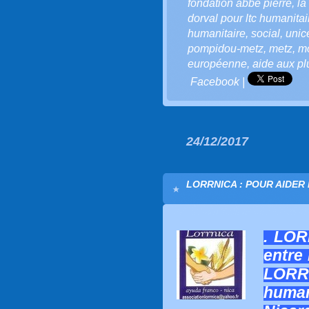
fondation abbé pierre
,
la
dorval pour ltc humanitai
humanitaire
,
social
,
unic
pompidou-metz
,
metz
,
mo
européenne
,
aide aux p
Facebook
|
24/12/2017
LORRNICA : POUR AIDER
. LOR
entre 
LOR
human