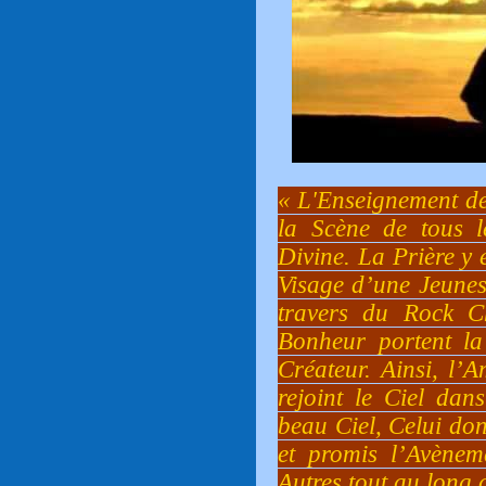
« L'Enseignement de 
la Scène de tous 
Divine. La Prière y 
Visage d’une Jeunes
travers du Rock C
Bonheur portent la
Créateur. Ainsi, l’
rejoint le Ciel da
beau Ciel, Celui do
et promis l’Avènem
Autres tout au long 