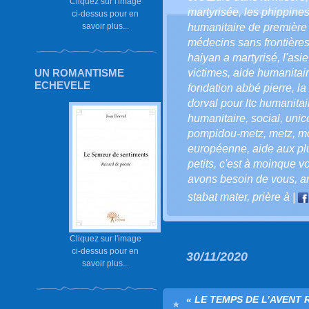
Cliquez sur l'image
martyrisée
,
les phippines
ci-dessus pour en
savoir plus...
humanitaire de première
médecins sans frontière
haiyan a martyrisé
,
l'asi
UN ROMANTISME
victimes
,
aide humanitai
ECHEVELE
fondation abbé pierre
,
la
dorval pour ltc humanitai
humanitaire
,
social
,
unic
pompidou-metz
,
metz
,
mo
européenne
,
aide aux p
petits
,
c'est à moinque vo
avons besoin de vous
,
a
stabat mater
,
prière à
|
Cliquez sur l'image
ci-dessus pour en
30/11/2020
savoir plus...
« LE TEMPS DE L’AVENT