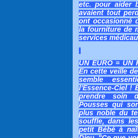
etc. pour aider
avaient tout perd
ont occasionné 
la fourniture de
services médicaux
UN EURO = UN 
En cette veille d
semble essent
l’Essence-Ciel !
prendre soin 
Pousses qui son
plus noble du te
souffle, dans le
petit Bébé à naî
Dieu. "
Ce que vou