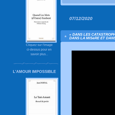
07/12/2020
« DANS LES CATASTROP
DANS LA MISèRE ET DANS
Cliquez sur l'image
ci-dessus pour en
savoir plus...
L'AMOUR IMPOSSIBLE