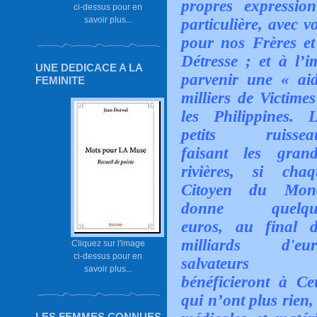
propres expression 
ci-dessus pour en
savoir plus...
particulière, avec v
pour nos Frères et
Détresse ; et à l’
UNE DEDICACE A LA
parvenir une « ai
FEMINITE
milliers de Victime
les Philippines.
L
petits ruissea
faisant les grand
rivières, si chaq
Citoyen du Mon
donne quelqu
euros, au final d
milliards d'eur
Cliquez sur l'image
ci-dessus pour en
salvateurs
savoir plus...
bénéficieront à Ce
qui n’ont plus rien
LES FEMMES CONNUES