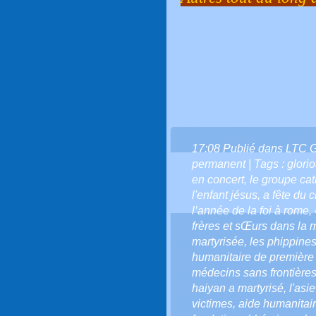
17:08 Publié dans
LTC 
permanent
| Tags :
glori
en concert
,
le groupe ca
l'enfant jésus
,
a fête du ch
l’année de la foi à rome
,
frères et sŒurs dans la 
martyrisée
,
les phippines
humanitaire de première
médecins sans frontière
haiyan a martyrisé
,
l'asi
victimes
,
aide humanitai