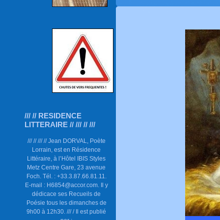
/// // RESIDENCE
LITTERAIRE // /// // ///
/// // /// // Jean DORVAL, Poète
Lorrain, est en Résidence
Littéraire, à l’Hôtel IBIS Styles
Metz Centre Gare, 23 avenue
Foch. Tél. : +33.3.87.66.81.11.
E-mail : H6854@accor.com. Il y
dédicace ses Recueils de
Poésie tous les dimanches de
9h00 à 12h30. /// / Il est publié