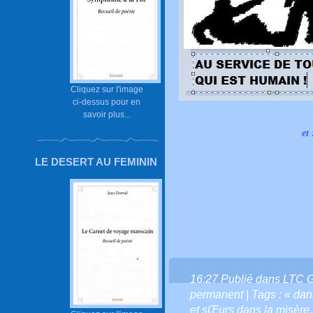
Cliquez sur l'image
ci-dessus pour en
savoir plus...
et 
LE DESERT AU FEMININ
16:27 Publié dans
LTC 
permanent
| Tags :
« dan
et sŒurs dans la misère