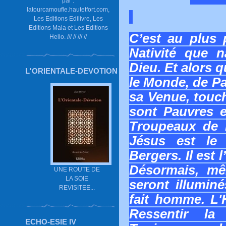
par :
latourcamoufle.hautetfort.com,
Les Editions Edilivre, Les
Editions Maia et Les Editions
C’est au plus 
Hello. /// // /// //
Nativité que n
Dieu. Et alors 
L'ORIENTALE-DEVOTION
le Monde, de P
sa Venue, touch
sont Pauvres e
Troupeaux de B
Jésus est le
Bergers. Il est
Désormais, m
UNE ROUTE DE
LA SOIE
seront illumin
REVISITEE...
fait homme. L'
Ressentir la
ECHO-ESIE IV