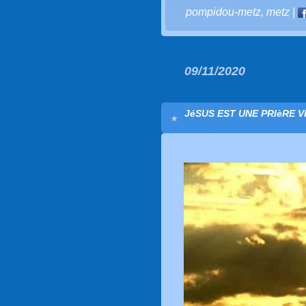
pompidou-metz
,
metz
|
09/11/2020
JéSUS EST UNE PRIèRE V