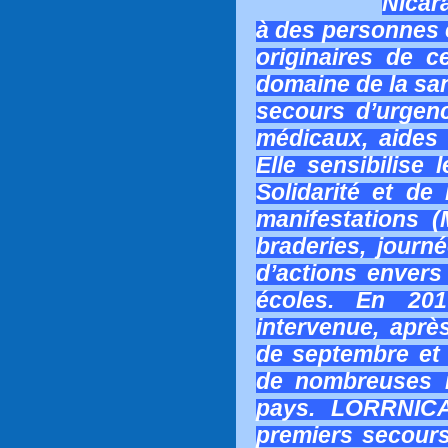
Nicar
à des personnes e
originaires de 
domaine de la san
secours d’urgen
médicaux, aides 
Elle sensibilise 
Solidarité et de 
manifestations 
braderies, journé
d’actions envers
écoles. En 201
intervenue, aprè
de septembre et 
de nombreuses i
pays. LORRNICA
premiers secours 