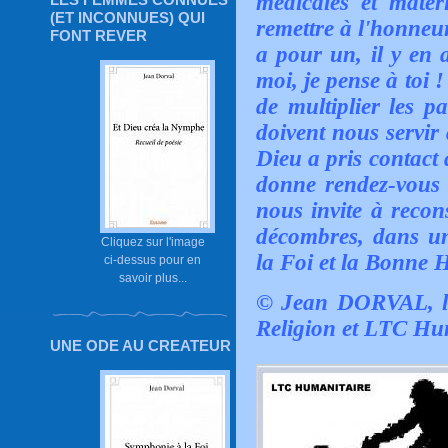
médicales et matéri
(ET INCONNUES) QUI
remettre à l'honneur
FONT REVER
a pour un, il y en
moi, je pense à toi 
de multiplier les p
doivent nous servir 
Dieu a pris contact 
donne rendez-vous 
nous invite à recon
décombres, dans un
Cliquez sur l'image
la Foi et la Bonne
ci-dessus pour en
savoir plus...
© Jean DORVAL, l
Religion et LTC Hu
UNE ODE AU CREATEUR