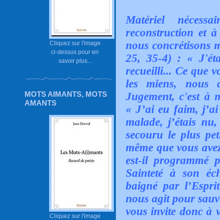
Matériel nécess
reconstruction et à
nous concrétisons
m
Cliquez sur l'image
ci-dessus pour en
25, 35-4) : « J'ét
savoir plus...
recueilli... Ce que v
les miens, nous 
MOTS AIMANTS, MOTS
Jugement, c'est à m
AMANTS
« J’ai eu faim, j’ai 
malade, j’étais nu
secouru le plus pet
même que vous avez
est-il programmé 
Sainteté à son éche
baigné par l’Espri
nous agit pour sauve
vous invite donc à v
Cliquez sur l'image