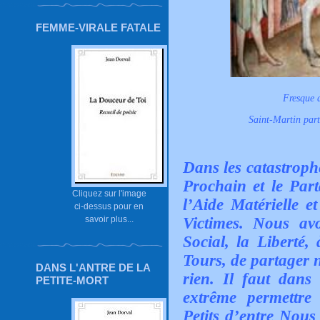
FEMME-VIRALE FATALE
Fresque 
Saint-Martin par
Dans les catastroph
Prochain et le Part
Cliquez sur l'image
l’Aide Matérielle e
ci-dessus pour en
savoir plus...
Victimes. Nous av
Social, la Liberté,
Tours, de partager n
DANS L'ANTRE DE LA
rien. Il faut dans
PETITE-MORT
extrême permettr
Petits d’entre Nous