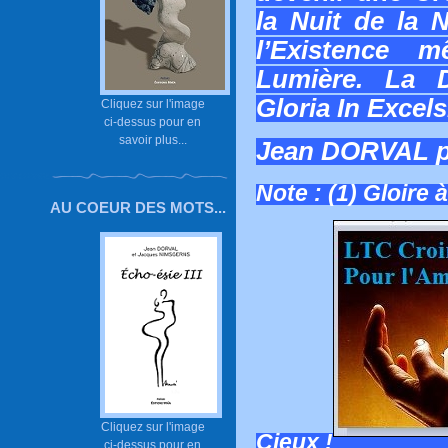
la Nuit de la 
l’Existence
Lumière. La D
Gloria In Excels
Cliquez sur l'image
ci-dessus pour en
savoir plus...
Jean DORVAL 
Note : (1) Gloire 
AU COEUR DES MOTS...
Cliquez sur l'image
Cieux !
ci-dessus pour en