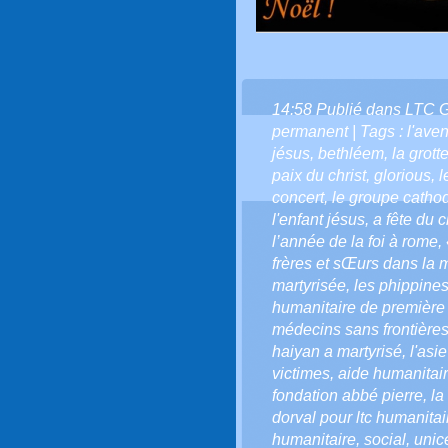
14:58 Publié dans
LTC 
permanent
| Tags :
l'aven
jésus
,
bethléem
,
la grott
paix du christ
,
glorious
,
l
concert
,
le groupe catho
l'enfant jésus
,
a fête du ch
l’année de la foi à rome
,
frères et sŒurs dans la 
martyrisée
,
les phippines
humanitaire de première
médecins sans frontière
haiyan a martyrisé
,
l'asi
victimes
,
aide humanitai
fondation abbé pierre
,
la
dorval pour ltc humanitai
humanitaire
,
social
,
unic