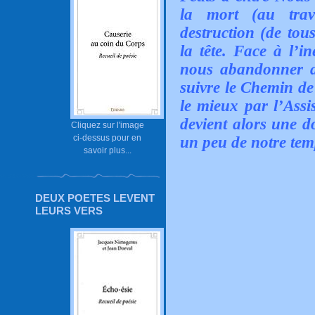
la mort (au trav
destruction (de tous
la tête. Face à l’i
nous abandonner a
suivre le Chemin de
le mieux par l’Assi
devient alors une d
Cliquez sur l'image
ci-dessus pour en
un peu de notre tem
savoir plus...
DEUX POETES LEVENT
LEURS VERS