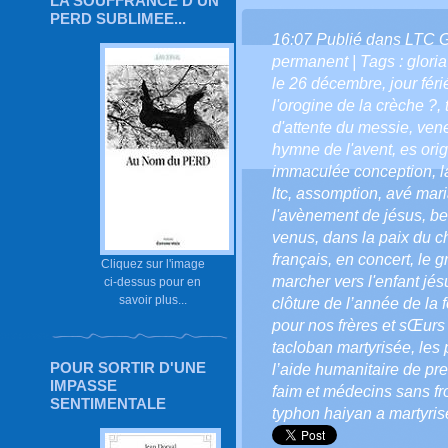
LA SOUFFRANCE D'UN
PERD SUBLIMEE...
16:07 Publié dans
LTC 
permanent
| Tags :
gloria
le 26 décembre
,
jour féri
l'orogine de la crèche ?
,
d'attente du messie
,
vene
hymne de l'avent
,
es ori
immaculée conception
,
l
ltc
,
assomption
,
avé mar
l'avènement de jésus
,
be
venus
,
dans la paix du ch
français
,
en concert
,
le g
Cliquez sur l'image
marcher vers l'enfant jés
ci-dessus pour en
savoir plus...
clôture de l’année de la 
pour nos frères et sŒurs
tacloban martyrisée
,
les 
POUR SORTIR D'UNE
l’aide humanitaire de pr
IMPASSE
faim et médecins sans fr
SENTIMENTALE
typhon haiyan a martyris