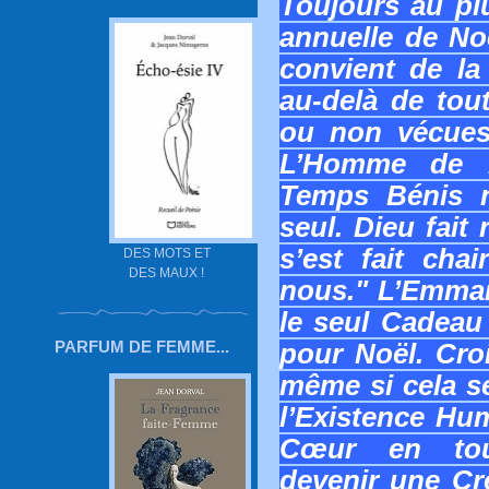
Toujours au plu
annuelle de Noë
convient de la
au-delà de tou
ou non vécues
L’Homme de 
Temps Bénis n
seul. Dieu fait
s’est fait cha
DES MOTS ET
DES MAUX !
nous." L’Emman
le seul Cadeau 
PARFUM DE FEMME...
pour Noël. Croi
même si cela s
l’Existence Hum
Cœur en tout
devenir une Cr