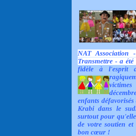
NAT Association 
Transmettre - a été 
fidèle à l'espri
ragiquem
victimes
décembr
enfants défavorisés
Krabi dans le sud
surtout pour qu'ell
de votre soutien et
bon cœur !