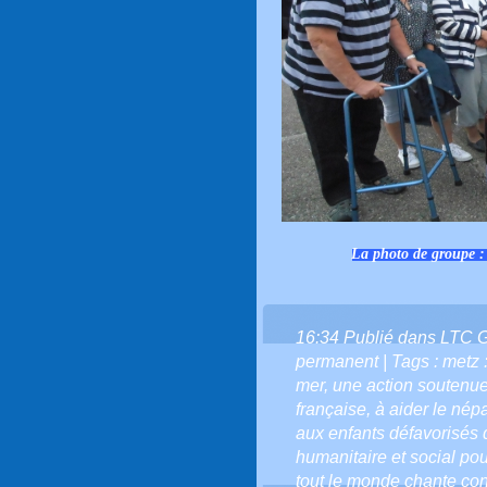
La photo de groupe :
16:34 Publié dans
LTC 
permanent
| Tags :
metz :
mer
,
une action soutenue
française
,
à aider le népa
aux enfants défavorisés 
humanitaire et social po
tout le monde chante con