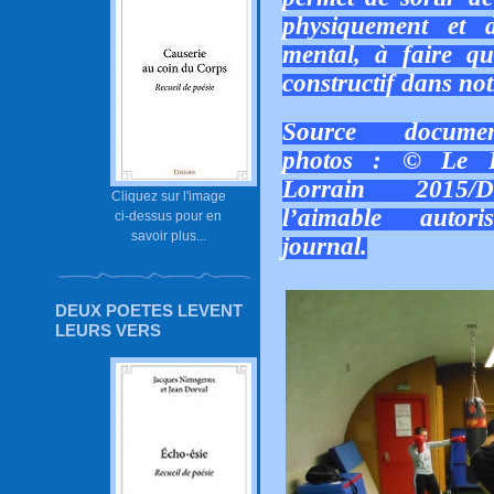
physiquement et d
mental, à faire qu
constructif dans not
Source docume
photos : © Le R
Lorrain 2015/
Cliquez sur l'image
l’aimable autor
ci-dessus pour en
savoir plus...
journal.
DEUX POETES LEVENT
LEURS VERS