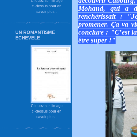
découvrir Cabourg, 
Cliquez sur l'image
ci-dessus pour en
Mohand, qui a des
savoir plus...
renchérissait : "
promener. Ça va vi
conclure : "C’est la
UN ROMANTISME
ECHEVELE
être super !"
Cliquez sur l'image
ci-dessus pour en
savoir plus...