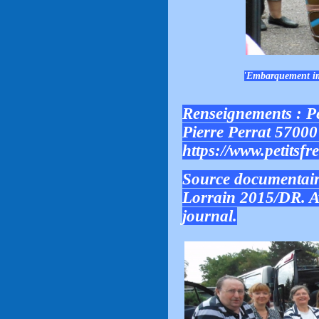
'Embarquement imm
Renseignements : Pe
Pierre Perrat 57000 
https://www.petitsfr
Source documentaire
Lorrain 2015/DR. Av
journal.