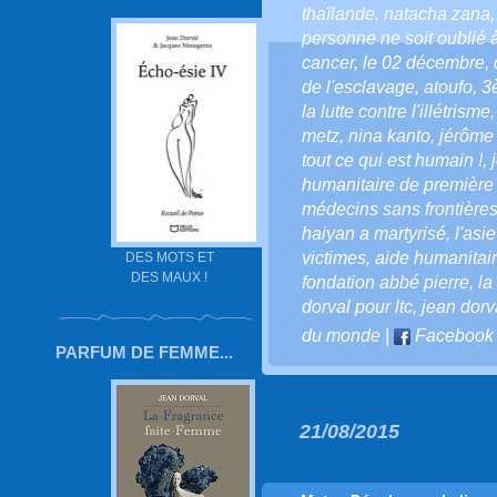
thaïlande
,
natacha zana
personne ne soit oublié 
cancer
,
le 02 décembre
,
de l'esclavage
,
atoufo
,
3
la lutte contre l'illétrisme
metz
,
nina kanto
,
jérôme
tout ce qui est humain !
,
humanitaire de première
médecins sans frontière
haiyan a martyrisé
,
l'asi
victimes
,
aide humanitai
DES MOTS ET
DES MAUX !
fondation abbé pierre
,
la
dorval pour ltc
,
jean dorv
du monde
|
Facebook
PARFUM DE FEMME...
21/08/2015