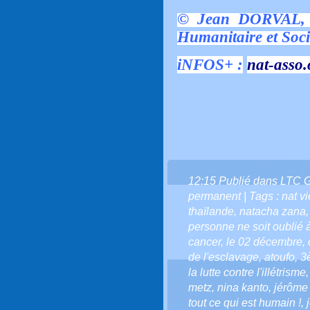
© Jean DORVAL, l
Humanitaire et Soci
iNFOS+ :
nat-asso.
12:15 Publié dans
LTC 
permanent
| Tags :
nat v
thaïlande
,
natacha zana
personne ne soit oublié 
cancer
,
le 02 décembre
,
de l'esclavage
,
atoufo
,
3
la lutte contre l'illétrisme
metz
,
nina kanto
,
jérôme
tout ce qui est humain !
,