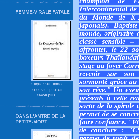
champion de Fr
Intercontinental de
FEMME-VIRALE FATALE
du Monde de K-1
japonais). Baptis
monde, originaire d
classé sensible –
affronter, le 22 a
boxeurs Thaïlandais
stage au foyer Carr
revenir sur son p
surmonté grâce au s
Cliquez sur l'image
son rêve." Un exemp
ci-dessus pour en
savoir plus...
présents à cette re
sortir de la spirale
permet de se concré
DANS L'ANTRE DE LA
faire confiance." Et
PETITE-MORT
de conclure : "C’e
permet de sortir de