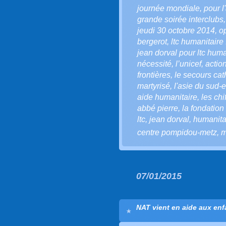
journée mondiale
,
pour l
grande soirée interclubs
jeudi 30 octobre 2014
,
o
bergerot
,
ltc humanitaire 
jean dorval pour ltc huma
nécessité
,
l’unicef
,
actio
frontières
,
le secours cat
martyrisé
,
l'asie du sud-e
aide humanitaire
,
les ch
abbé pierre
,
la fondation
ltc
,
jean dorval
,
humanita
centre pompidou-metz
,
m
07/01/2015
NAT vient en aide aux enf