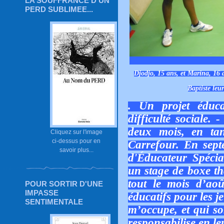
LA SOUFFRANCE D'UN
PERD SUBLIMEE...
Djodjo, 15 ans, et Marina, 16 a
Baptiste leu
. Un projet éduca
difficulté sociale. 
deux mois, en tan
Cliquez sur l'image
ci-dessus pour en
Carrefour. En septe
savoir plus...
d'Éducateur Spécial
un stage de boxe tha
tout le mois d’aoû
POUR SORTIR D'UNE
IMPASSE
éducatifs pour les je
SENTIMENTALE
m’occupe, et qui so
responsabilise en le