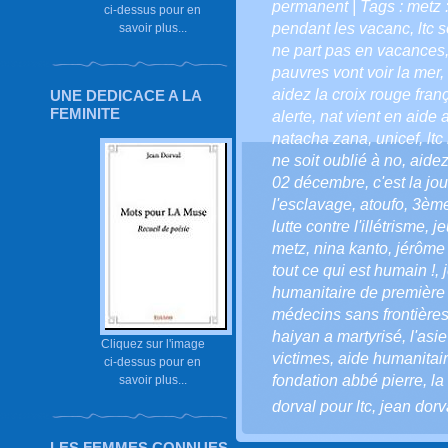
permanent
| Tags :
metz :
ci-dessus pour en
pendant les vacanc
,
ltc 
savoir plus...
ne part pas en vacances
pauvres vont voir la mer
,
aidez la croix rouge fran
UNE DEDICACE A LA
FEMINITE
alerte
,
nat vient en aide 
natacha zana
,
unicef
,
lt
ne soit oublié à no
,
aidez
02 décembre
,
c'est la j
l'esclavage
,
atoufo
,
3ème
lutte contre l'illétrisme
,
je
metz
,
nina kanto
,
jérôme
tout ce qui est humain !
,
humanitaire de première
médecins sans frontière
haiyan a martyrisé
,
l'asi
Cliquez sur l'image
victimes
,
aide humanitai
ci-dessus pour en
fondation abbé pierre
,
la
savoir plus...
dorval pour ltc
,
jean dorv
LES FEMMES CONNUES