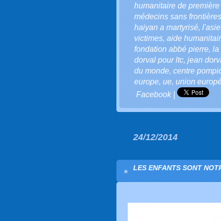
humanitaire de première
médecins sans frontière
haiyan a martyrisé
,
l'asi
victimes
,
aide humanitai
fondation abbé pierre
,
la
dorval pour ltc
,
jean dorv
du monde
,
centre pompi
europe
,
ue
,
union europ
Facebook
|
24/12/2014
LES ENFANTS SONT NOTRE