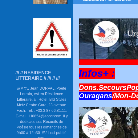
Infos+ :
/// // RESIDENCE
LITTERAIRE // /// // ///
Dons.SecoursPopu
/// // /// // Jean DORVAL, Poète
Lorrain, est en Résidence
Ouragans
/Mon-D
Littéraire, à l’Hôtel IBIS Styles
Metz Centre Gare, 23 avenue
Foch. Tél. : +33.3.87.66.81.11.
E-mail : H6854@accor.com. Il y
dédicace ses Recueils de
Poésie tous les dimanches de
9h00 à 12h30. /// / Il est publié