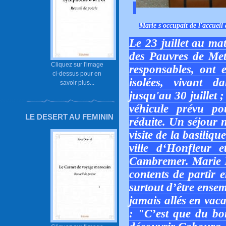
Marie s'occupait de l'accueil 
Le 23 juillet au mat
des Pauvres de Metz
Cliquez sur l'image
responsables, ont
ci-dessus pour en
isolées, vivant d
savoir plus...
jusqu'au 30 juillet 
véhicule prévu po
LE DESERT AU FEMININ
réduite. Un séjour
visite de la basiliq
ville d‘Honfleur 
Cambremer. Marie Pr
contents de partir 
surtout d’être ensem
jamais allés en vac
: "C’est que du bon