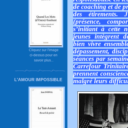
de coaching et de p
des étirements. J
(présence, compo
s’initiant à cette n
jeunes intègrent 
bien vivre ensemble
dépassement, discip
Cliquez sur l'image
ci-dessus pour en
séances par semaine
savoir plus...
Carrefour Trinitaire
prennent conscience
L'AMOUR IMPOSSIBLE
malgré leurs difficul