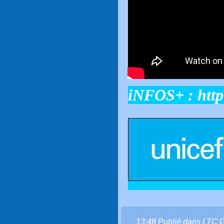
iNFOS+ :
htt
13:48 Publié dans
LTC 