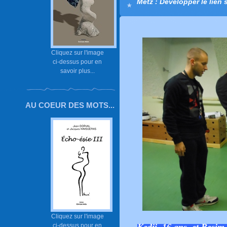
Metz : Développer le lien 
Cliquez sur l'image
ci-dessus pour en
savoir plus...
AU COEUR DES MOTS...
Cliquez sur l'image
ci-dessus pour en