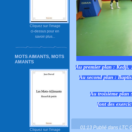
Cliquez sur l'image
ci-dessus pour en
savoir plus...
MOTS AIMANTS, MOTS
AMANTS
Au premier plan : Kedji, 
Au second plan : Baptis
Au troisième plan 
font des exerci
01:13 Publié dans
LTC 
Cliquez sur l'image