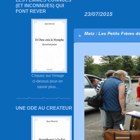
(ET INCONNUES) QUI
FONT REVER
23/07/2015
Metz : Les Petits Frères d
Cliquez sur l'image
ci-dessus pour en
savoir plus...
UNE ODE AU CREATEUR