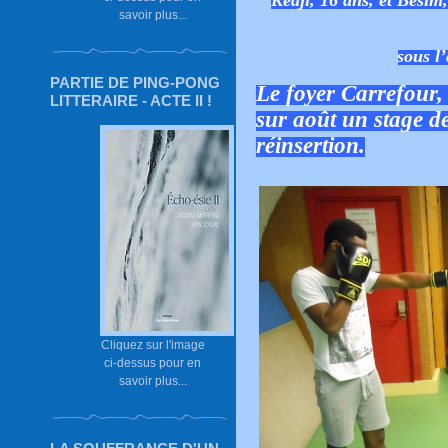
Kedji, 16 ans, et Besim
savoir plus...
sous l’
PARTIE DE PING-PONG
Le foyer Carrefour,
LITTERAIRE - ACTE II !
sur août un stage d
réinsertion.
Cliquez sur l'image
ci-dessus pour en
savoir plus...