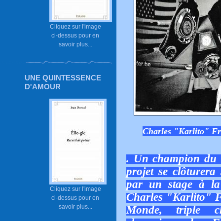
Cliquez sur l'image
ci-dessus pour en
savoir plus...
UNE QUINTESSENCE
D'AMOUR
Charles "Karlito" Fr
. Un champion du m
projet se clôturer
par un stage à la
Cliquez sur l'image
Charles "Karlito" 
ci-dessus pour en
savoir plus...
Monde, triple c