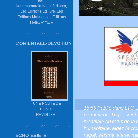
par :
latourcamoufle.hautetfort.com,
Les Editions Edilivre, Les
Editions Maia et Les Editions
Hello. /// // /// //
L'ORIENTALE-DEVOTION
UNE ROUTE DE
15:55 Publié dans
LTC L
LA SOIE
permanent
| Tags :
saint
REVISITEE...
mondiale du refus de la 
humanitaire
,
aidez la cro
népal
,
séisme
,
alerte
,
na
ECHO-ESIE IV