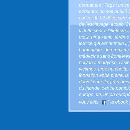
permanent
| Tags :
unice
personne ne soit oublié 
cancer
,
le 02 décembre
,
de l'esclavage
,
atoufo
,
3
la lutte contre l'illétrisme
metz
,
nina kanto
,
jérôme
tout ce qui est humain !
,
humanitaire de première
médecins sans frontière
haiyan a martyrisé
,
l'asi
victimes
,
aide humanitai
fondation abbé pierre
,
la
dorval pour ltc
,
jean dorv
du monde
,
centre pompi
europe
,
ue
,
union europ
vous faits
|
Facebook