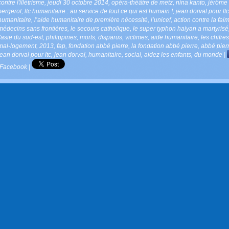
contre l'illétrisme
,
jeudi 30 octobre 2014
,
opéra-théâtre de metz
,
nina kanto
,
jérôme
bergerot
,
ltc humanitaire : au service de tout ce qui est humain !
,
jean dorval pour ltc
humanitaire
,
l’aide humanitaire de première nécessité
,
l’unicef
,
action contre la faim
médecins sans frontières
,
le secours catholique
,
le super typhon haiyan a martyrisé
l'asie du sud-est
,
philippines
,
morts
,
disparus
,
victimes
,
aide humanitaire
,
les chifre
mal-logement
,
2013
,
fap
,
fondation abbé pierre
,
la fondation abbé pierre
,
abbé pier
jean dorval pour ltc
,
jean dorval
,
humanitaire
,
social
,
aidez les enfants
,
du monde
|
Facebook
|