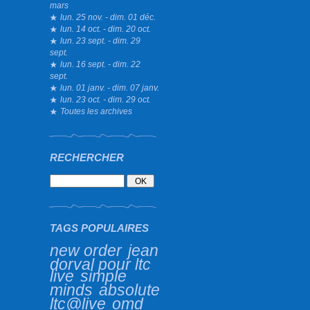
mars
lun. 25 nov. - dim. 01 déc.
lun. 14 oct. - dim. 20 oct.
lun. 23 sept. - dim. 29
sept.
lun. 16 sept. - dim. 22
sept.
lun. 01 janv. - dim. 07 janv.
lun. 23 oct. - dim. 29 oct.
Toutes les archives
RECHERCHER
TAGS POPULAIRES
new order
jean
dorval pour ltc
live
simple
minds
absolute
ltc@live
omd