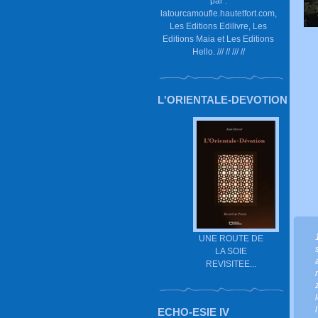
par :
latourcamoufle.hautetfort.com,
Les Editions Edilivre, Les
Editions Maia et Les Editions
Hello. /// // /// //
L'ORIENTALE-DEVOTION
UNE ROUTE DE
LA SOIE
REVISITEE...
ECHO-ESIE IV