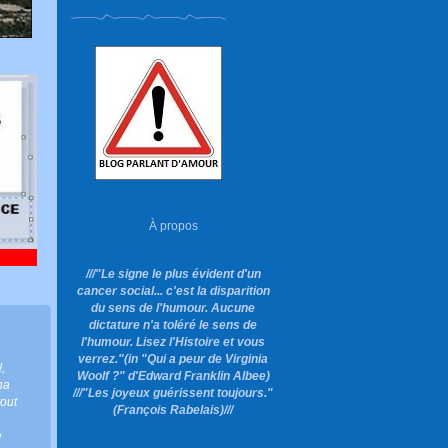
À propos
///"Le signe le plus évident d'un
cancer social... c'est la disparition
du sens de l'humour. Aucune
dictature n'a toléré le sens de
l'humour. Lisez l'Histoire et vous
verrez."
(in "Qui a peur de Virginia
!
,
Woolf ?"
d'Edward Franklin Albee)
ha
///"Les joyeux guérissent toujours."
tout
(François Rabelais)///
e