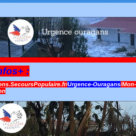
nfos+ :
ns.SecoursPopulaire.fr/
Urgence-Ouragans
/Mon-
on