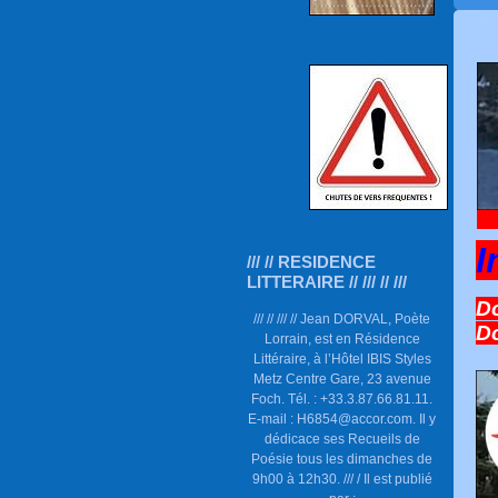
I
/// // RESIDENCE
LITTERAIRE // /// // ///
Do
/// // /// // Jean DORVAL, Poète
D
Lorrain, est en Résidence
Littéraire, à l’Hôtel IBIS Styles
Metz Centre Gare, 23 avenue
Foch. Tél. : +33.3.87.66.81.11.
E-mail : H6854@accor.com. Il y
dédicace ses Recueils de
Poésie tous les dimanches de
9h00 à 12h30. /// / Il est publié