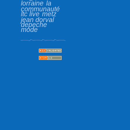
lorraine
la
communauté
ltc live
metz
jean dorval
depeche
mode