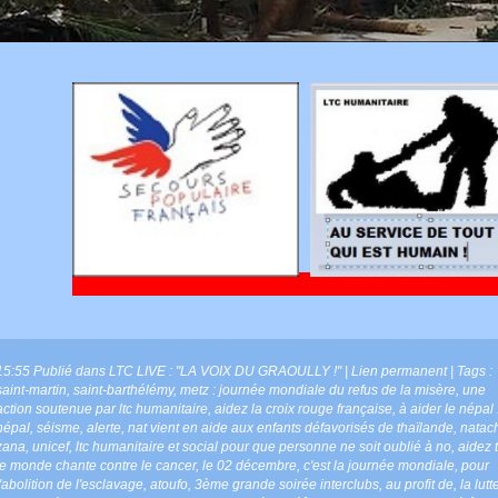
15:55 Publié dans
LTC LIVE : "LA VOIX DU GRAOULLY !"
|
Lien permanent
| Tags :
saint-martin
,
saint-barthélémy
,
metz : journée mondiale du refus de la misère
,
une
action soutenue par ltc humanitaire
,
aidez la croix rouge française
,
à aider le népal 
népal
,
séisme
,
alerte
,
nat vient en aide aux enfants défavorisés de thaïlande
,
natac
zana
,
unicef
,
ltc humanitaire et social pour que personne ne soit oublié à no
,
aidez 
le monde chante contre le cancer
,
le 02 décembre
,
c'est la journée mondiale
,
pour
l'abolition de l'esclavage
,
atoufo
,
3ème grande soirée interclubs
,
au profit de
,
la lutt