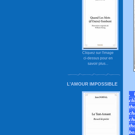
Cliquez sur l'image
ci-dessus pour en
savoir plus...
L'AMOUR IMPOSSIBLE
. 
cl
th
ch
ch
th
bo