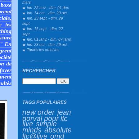
mars
 boxe
lun. 25 nov. - dim. 01 déc.
prend
lun. 14 oct. - dim. 20 oct.
iale,
lun. 23 sept. - dim. 29
sept.
e les
lun. 16 sept. - dim. 22
ching
sept.
ssure
lun. 01 janv. - dim. 07 janv.
." En
lun. 23 oct. - dim. 29 oct.
ègrent
Toutes les archives
ciété
on de
foyer
RECHERCHER
nnent
ultés
TAGS POPULAIRES
new order
jean
dorval pour ltc
live
simple
minds
absolute
ltc@live
omd