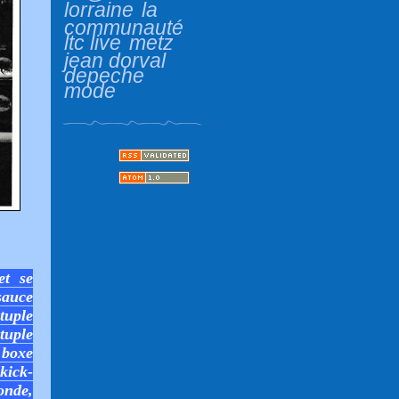
lorraine
la
communauté
ltc live
metz
jean dorval
depeche
mode
et se
sauce
tuple
uple
 boxe
kick-
onde,