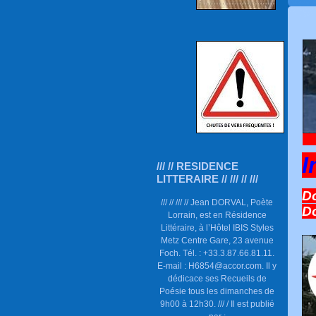
I
/// // RESIDENCE
LITTERAIRE // /// // ///
Do
/// // /// // Jean DORVAL, Poète
D
Lorrain, est en Résidence
Littéraire, à l’Hôtel IBIS Styles
Metz Centre Gare, 23 avenue
Foch. Tél. : +33.3.87.66.81.11.
E-mail : H6854@accor.com. Il y
dédicace ses Recueils de
Poésie tous les dimanches de
9h00 à 12h30. /// / Il est publié