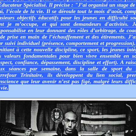
Éducateur Spécialisé. Il précise : "J’ai organisé un stage de
aï, l’école de la vie. Il se déroule tout le mois d’août, com
usieurs objectifs éducatifs pour les jeunes en difficulté soc
nt je m’occupe, et qui sont demandeurs d'activités. J
sponsabilise en leur donnant des rôles d’arbitrage, de coa
 de prise en main de l’échauffement et des étirements. J’a
ur suivi individuel (présence, comportement et progression)
initiant à cette nouvelle discipline, ce sport, les jeunes int
s valeurs fondamentales pour bien vivre ensemble en so
espect, confiance, dépassement, discipline et effort). A rais
ux séances par semaine, dans la salle de sport du 
rrefour Trinitaire, ils développent du lien social, pre
nscience que leur avenir n’est pas figé, malgré leurs diffic
 vie.