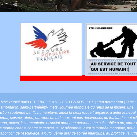
15:55 Publié dans
LTC LIVE : "LA VOIX DU GRAOULLY !"
|
Lien permanent
| Tags :
saint-martin
,
saint-barthélémy
,
metz : journée mondiale du refus de la misère
,
une
action soutenue par ltc humanitaire
,
aidez la croix rouge française
,
à aider le népal 
népal
,
séisme
,
alerte
,
nat vient en aide aux enfants défavorisés de thaïlande
,
natac
zana
,
unicef
,
ltc humanitaire et social pour que personne ne soit oublié à no
,
aidez 
le monde chante contre le cancer
,
le 02 décembre
,
c'est la journée mondiale
,
pour
l'abolition de l'esclavage
,
atoufo
,
3ème grande soirée interclubs
,
au profit de
,
la lutt