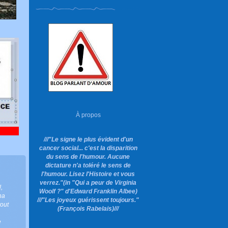
À propos
///"Le signe le plus évident d'un
cancer social... c'est la disparition
du sens de l'humour. Aucune
dictature n'a toléré le sens de
l'humour. Lisez l'Histoire et vous
verrez."
(in "Qui a peur de Virginia
!
,
Woolf ?"
d'Edward Franklin Albee)
ha
///"Les joyeux guérissent toujours."
tout
(François Rabelais)///
e