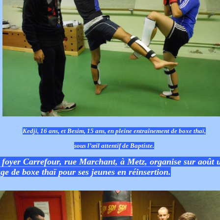
Kedji, 16 ans, et Besim, 15 ans, en pleine entraînement de boxe thaï,
sous l’œil attentif de Baptiste.
 foyer Carrefour, rue Marchant, à Metz, organise sur août 
age de boxe thaï pour ses jeunes en réinsertion.