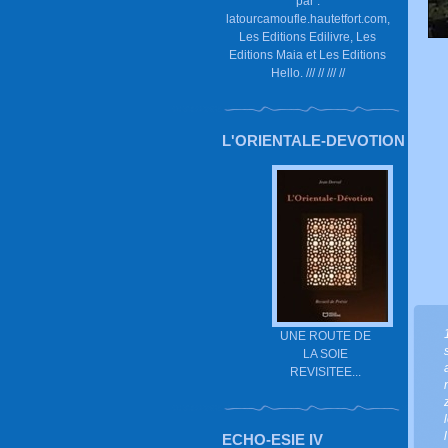
par :
latourcamoufle.hautetfort.com,
Les Editions Edilivre, Les
Editions Maia et Les Editions
Hello. /// // /// //
L'ORIENTALE-DEVOTION
UNE ROUTE DE
LA SOIE
REVISITEE...
ECHO-ESIE IV