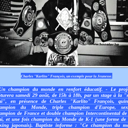
Charles "Karlito" François, un exemple pour la Jeunesse.
Un champion du monde en renfort éducatif. - Le proj
ôturera samedi 29 août, de 15h à 18h, par un stage à la "
aï", en présence de Charles "Karlito" François, quin
ampion du Monde, triple champion d'Europe, sext
ampion de France et double champion Intercontinental de
aï, et une fois champion du Monde de K-1 (une forme de 
xing japonais). Baptiste informe : "Ce champion du m