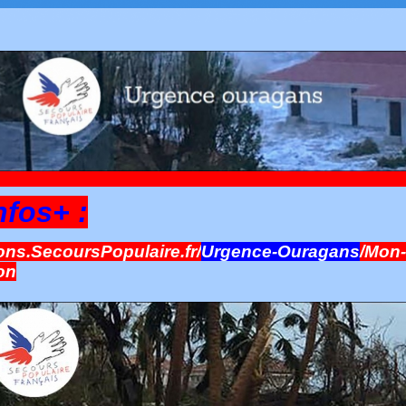
nfos+ :
ns.SecoursPopulaire.fr/
Urgence-Ouragans
/Mon-
on