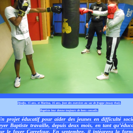
Djodjo, 15 ans, et Marina, 16 ans, font des exercices au sac de frappe (muay thaï).
Baptiste leur donne toujours de bons conseils.
Un projet éducatif pour aider des jeunes en difficulté socia
yer Baptiste travaille, depuis deux mois, en tant qu’éduca
ur le foyer Carrefour. En septembre, il intègrera la form