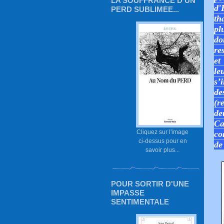
LA SOUFFRANCE D'UN
d'
PERD SUBLIMEE...
th
pl
do
re
et
le
s’
de
(r
de
Ca
Cliquez sur l'image
co
ci-dessus pour en
de
savoir plus...
POUR SORTIR D'UNE
IMPASSE
SENTIMENTALE