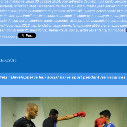
contre l'illétrisme
,
jeudi 30 octobre 2014
,
opéra-théâtre de metz
,
nina kanto
,
jérôme
bergerot
,
ltc humanitaire : au service de tout ce qui est humain !
,
jean dorval pour ltc
humanitaire
,
l’aide humanitaire de première nécessité
,
l’unicef
,
action contre la faim
médecins sans frontières
,
le secours catholique
,
le super typhon haiyan a martyrisé
l'asie du sud-est
,
philippines
,
morts
,
disparus
,
victimes
,
aide humanitaire
,
les chifre
mal-logement
,
2013
,
fap
,
fondation abbé pierre
,
la fondation abbé pierre
,
abbé pier
jean dorval pour ltc
,
jean dorval
,
humanitaire
,
social
,
aidez les enfants
,
du monde
|
Facebook
|
21/08/2015
Metz : Développer le lien social par le sport pendant les vacances.