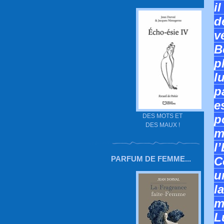
i
d
v
B
p
l
p
e
DES MOTS ET
p
DES MAUX !
m
l
PARFUM DE FEMME...
C
u
l
m
L