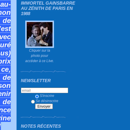
 au-
IMMORTEL GAINSBARRE
AU ZÉNITH DE PARIS EN
 non
1988
 de
est
avec
euré
Cliquer sur la
us)
photo pour
prix
accéder à ce LIve.
 ce,
 de
NEWSLETTER
son
nir
S'inscrire
t de
Se désinscrire
nce
ine
!
NOTES RÉCENTES