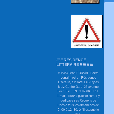
/// // RESIDENCE
LITTERAIRE // /// // ///
/// // /// // Jean DORVAL, Poète
Lorrain, est en Résidence
Littéraire, à l’Hôtel IBIS Styles
Metz Centre Gare, 23 avenue
Foch. Tél. : +33.3.87.66.81.11.
E-mail : H6854@accor.com. Il y
dédicace ses Recueils de
Poésie tous les dimanches de
9h00 à 12h30. /// / Il est publié