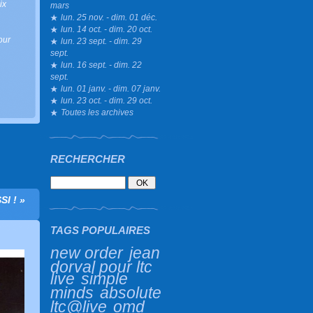
ix
mars
lun. 25 nov. - dim. 01 déc.
lun. 14 oct. - dim. 20 oct.
our
lun. 23 sept. - dim. 29
sept.
lun. 16 sept. - dim. 22
sept.
lun. 01 janv. - dim. 07 janv.
lun. 23 oct. - dim. 29 oct.
Toutes les archives
RECHERCHER
I ! »
TAGS POPULAIRES
new order
jean
dorval pour ltc
live
simple
minds
absolute
ltc@live
omd