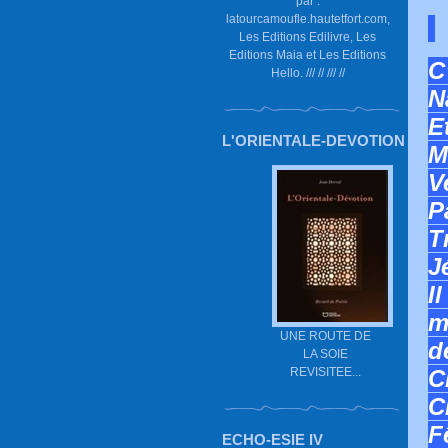
par :
latourcamoufle.hautetfort.com,
Les Editions Edilivre, Les
Editions Maia et Les Editions
C
Hello. /// // /// //
N
E
L'ORIENTALE-DEVOTION
M
V
P
T
J
I
m
UNE ROUTE DE
d
LA SOIE
REVISITEE...
C
C
F
ECHO-ESIE IV