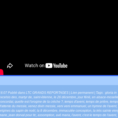
16:07 Publié dans
LTC GRANDS REPORTAGES
|
Lien permanent
| Tags :
gloria in
excelsis deo
,
martyr de
,
saint-étienne
,
le 26 décembre
,
jour férié
,
en alsace-mosell
concordat
,
quelle est l'orogine de la crèche ?
,
temps d'avent
,
temps de prière
,
temp
d'attente du messie
,
venez divin messie
,
veni veni emmanuel
,
un hymne de l'avent
,
origines du sapin de noël
,
la 8 décembre
,
immaculée conception
,
la très sainte vie
marie
,
jean dorval pour ltc
,
assomption
,
avé maria
,
l'avent
,
c'est le temps de l'avent
,