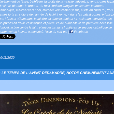
l'avènement de jésus
,
bethléem
,
la grotte de la nativité
,
adventus
,
venus
,
dans la pa
du christ
,
glorious
,
le groupe
,
de rock chrétien français
,
en concert
,
le groupe
cathodique
,
marcher vers noël
,
marcher vers l'enfant jésus
,
a fête du christ roi
,
trois
temps forts en clôture de l’année de la foi à rome
,
« dans les catastrophes
,
prions p
nos frères et sŒurs dans la misère
,
et dans la douleur ! »
,
tacloban martyrisée
,
les
phippines en deuil
,
catastrophe et prière
,
l’aide humanitaire de première nécessité
,
l’unicef
,
action contre la faim et médecins sans frontières
,
le secours catholique
,
le
super typhon haiyan a martyrisé
,
l'asie du sud-est
|
Facebook
|
30/11/2020
« LE TEMPS DE L’AVENT REDéMARRE, NOTRE CHEMINEMENT AUSS