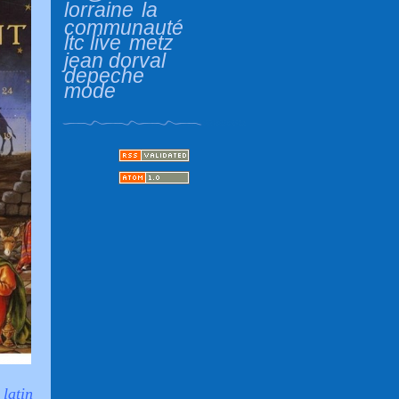
lorraine
la
communauté
ltc live
metz
jean dorval
depeche
mode
latin