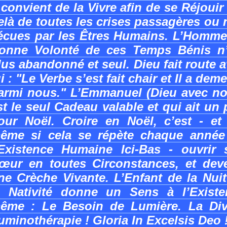
l convient de la Vivre afin de se Réjouir
elà de toutes les crises passagères ou
écues par les Êtres Humains. L’Homme
onne Volonté de ces Temps Bénis n’
lus abandonné et seul. Dieu fait route 
ui : "Le Verbe s’est fait chair et Il a dem
armi nous." L’Emmanuel (Dieu avec no
st le seul Cadeau valable et qui ait un 
our Noël. Croire en Noël, c’est - et
ême si cela se répète chaque année
’Existence Humaine Ici-Bas - ouvrir 
œur en toutes Circonstances, et deve
ne Crèche Vivante. L’Enfant de la Nui
a Nativité donne un Sens à l’Existe
ême : Le Besoin de Lumière. La Div
uminothérapie ! Gloria In Excelsis Deo 