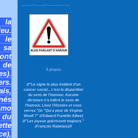
 la
ieu.
 le
 sa
sont
 de
À propos
s).
ers.
///"Le signe le plus évident d'un
ais,
cancer social... c'est la disparition
du sens de l'humour. Aucune
nés
dictature n'a toléré le sens de
l'humour. Lisez l'Histoire et vous
omo
verrez."
(in "Qui a peur de Virginia
e du
Woolf ?"
d'Edward Franklin Albee)
///"Les joyeux guérissent toujours."
ette
(François Rabelais)///
ce),